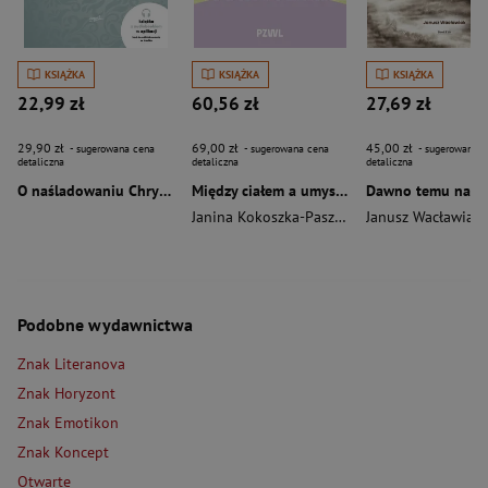
KSIĄŻKA
KSIĄŻKA
KSIĄŻKA
22,99 zł
60,56 zł
27,69 zł
29,90 zł
69,00 zł
45,00 zł
- sugerowana cena
- sugerowana cena
- sugerowana c
detaliczna
detaliczna
detaliczna
O naśladowaniu Chrystusa wyd. 2026
Między ciałem a umysłem
Janina Kokoszka-Paszkot
,
Piotr Wierzbiński
Janusz Wacławiak
Podobne wydawnictwa
Znak Literanova
Znak Horyzont
Znak Emotikon
Znak Koncept
Otwarte