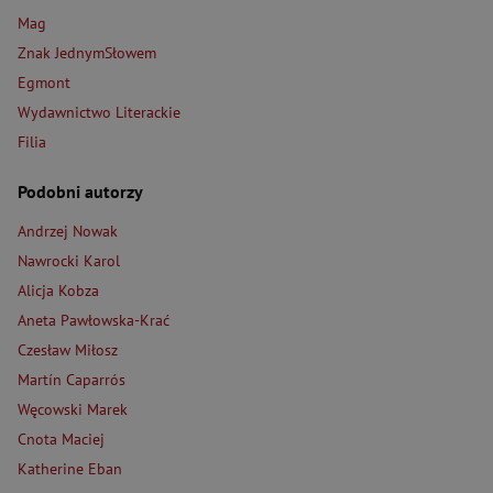
Mag
Znak JednymSłowem
Egmont
Wydawnictwo Literackie
Filia
Podobni autorzy
Andrzej Nowak
Nawrocki Karol
Alicja Kobza
Aneta Pawłowska-Krać
Czesław Miłosz
Martín Caparrós
Węcowski Marek
Cnota Maciej
Katherine Eban