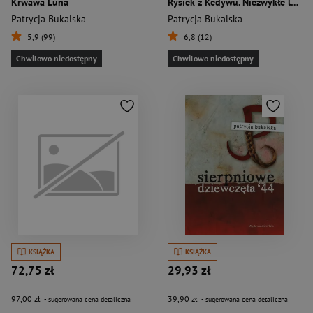
Krwawa Luna
Rysiek z Kedywu. Niezwykłe losy Stanisława Aronsona
Patrycja Bukalska
Patrycja Bukalska
5,9 (99)
6,8 (12)
Chwilowo niedostępny
Chwilowo niedostępny
KSIĄŻKA
KSIĄŻKA
72,75 zł
29,93 zł
97,00 zł
39,90 zł
- sugerowana cena detaliczna
- sugerowana cena detaliczna