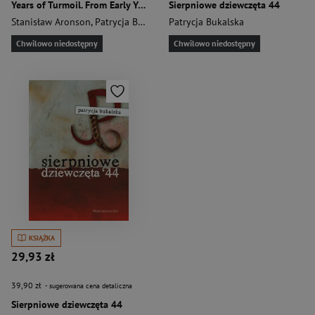
Years of Turmoil. From Early Years in Łódź through the Ghetto/broszura/
Sierpniowe dziewczęta 44
Stanisław Aronson
,
Patrycja Bukalska
Patrycja Bukalska
Chwilowo niedostępny
Chwilowo niedostępny
KSIĄŻKA
29,93 zł
39,90 zł
- sugerowana cena detaliczna
Sierpniowe dziewczęta 44