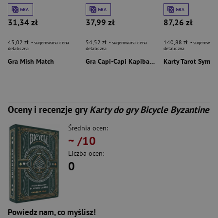
GRA
GRA
GRA
31,34 zł
37,99 zł
87,26 zł
43,02 zł
54,52 zł
140,88 zł
- sugerowana cena
- sugerowana cena
- sugerowana
detaliczna
detaliczna
detaliczna
Gra Mish Match
Gra Capi-Capi Kapibary karciary
Oceny i recenzje gry
Karty do gry Bicycle Byzantine
Średnia ocen:
~
/10
Liczba ocen:
0
Powiedz nam, co myślisz!