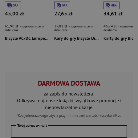
GRA
GRA
GRA
45,00 zł
27,65 zł
34,61 zł
61,90 zł
37,82 zł
46,74 zł
- sugerowana cena
- sugerowana cena
- sugerowana c
detaliczna
detaliczna
detaliczna
Bicycle AC/DC Europe CS24 IN6
Kary do gry Bicycle Disney Stitch
DARMOWA DOSTAWA
za zapis do newslettera!
Odkrywaj najlepsze książki, wyjątkowe promocje i
niepowtarzalne okazje.
*Kod jednorazowego użycia przy minimalnej wartości koszyka 69 zł.
Twój adres e-mail