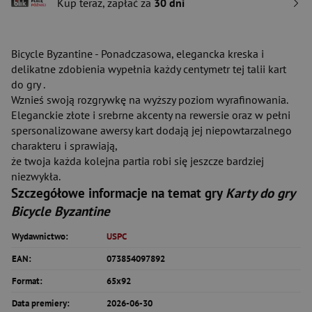
Kup teraz, zapłać za
30 dni
Bicycle Byzantine - Ponadczasowa, elegancka kreska i
delikatne zdobienia wypełnia każdy centymetr tej talii kart
do gry .
Wznieś swoją rozgrywkę na wyższy poziom wyrafinowania.
Eleganckie złote i srebrne akcenty na rewersie oraz w pełni
spersonalizowane awersy kart dodają jej niepowtarzalnego
charakteru i sprawiają,
że twoja każda kolejna partia robi się jeszcze bardziej
niezwykła.
Szczegółowe informacje na temat gry
Karty do gry
Bicycle Byzantine
Wydawnictwo:
USPC
EAN:
073854097892
Format:
65x92
Data premiery:
2026-06-30