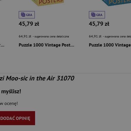
GRA
GRA
45,79 zł
45,79 zł
64,91 zł
64,91 zł
- sugerowana cena detaliczna
- sugerowana cena det
Puzzle 1000 Hugo Simberg, The Garden of Death 58689
Puzzle 1000 Vintage Posters Retro Cinema 59212
i Moo-sic in the Air 31070
 myślisz!
aw ocenę!
Y DODAĆ OPINIĘ