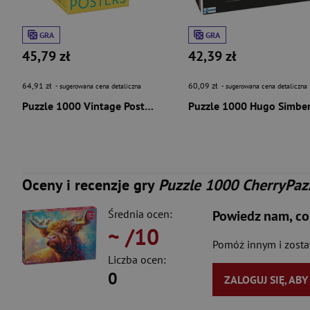
GRA
GRA
45,79 zł
42,39 zł
64,91 zł
60,09 zł
- sugerowana cena detaliczna
- sugerowana cena detaliczna
Puzzle 1000 Vintage Posters New York 58298
Oceny i recenzje gry
Puzzle 1000 CherryPazz
Średnia ocen:
Powiedz nam, co
~
/10
Pomóż innym i zost
Liczba ocen:
0
ZALOGUJ SIĘ, AB