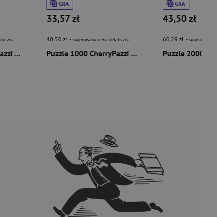
GRA
GRA
33,57 zł
43,50 zł
40,50 zł
60,29 zł
aliczna
- sugerowana cena detaliczna
- sugerowana c
Puzzle 1000 CherryPazzi The Moonlit Odyssey 31605
Puzzle 1000 CherryPazzi Relax & Rise 31308