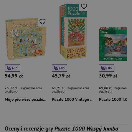
GRA
GRA
GRA
54,99 zł
45,79 zł
50,99 zł
78,09 zł
64,91 zł
69,00 zł
- sugerowana cena
- sugerowana cena
- sugerowana c
detaliczna
detaliczna
detaliczna
Moje pierwsze puzzle i zabawa Miejska przygoda 59354
Puzzle 1000 Vintage Posters Retro Cinema 59212
Oceny i recenzje gry
Puzzle 1000 Wasgij Jumbo