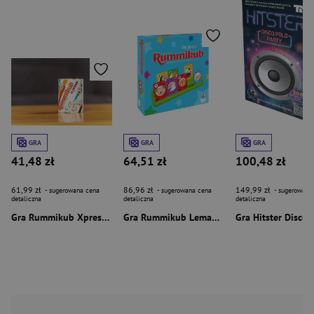
GRA
GRA
GRA
41,48 zł
64,51 zł
100,48 zł
61,99 zł
86,96 zł
149,99 zł
- sugerowana cena
- sugerowana cena
- sugerowana
detaliczna
detaliczna
detaliczna
Gra Rummikub Xpress Lemada LMD1683
Gra Rummikub Lemada dla dzieci LMD1687