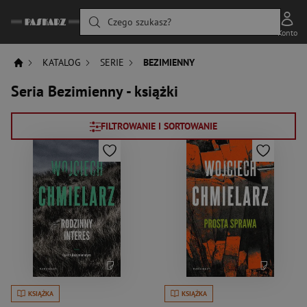
Czego szukasz?
Konto
KATALOG
SERIE
BEZIMIENNY
Seria Bezimienny - książki
FILTROWANIE I SORTOWANIE
KSIĄŻKA
KSIĄŻKA