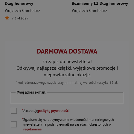
Dług honorowy
Bezimienny T.2 Dług honorowy
Wojciech Chmielarz
Wojciech Chmielarz
7,3 (4202)
DARMOWA DOSTAWA
za zapis do newslettera!
Odkrywaj najlepsze książki, wyjątkowe promocje i
niepowtarzalne okazje.
*Kod jednorazowego użycia przy minimalnej wartości koszyka 69 zł.
Twój adres e-mail
*
Akceptuję
politykę prywatności
*
Zgadzam się na otrzymywanie wiadomości marketingowych
(newsletter) na podany
e-mail
na zasadach określonych w
regulaminie
.