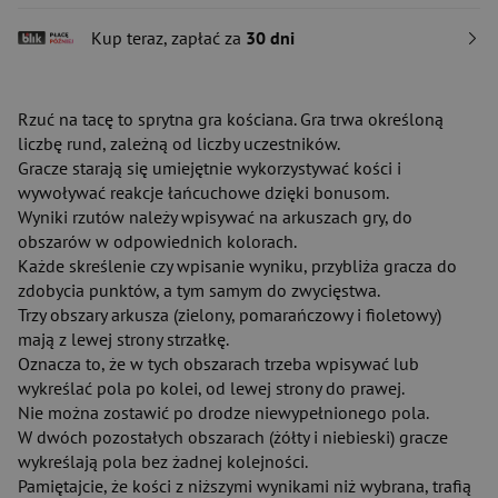
Kup teraz, zapłać za
30 dni
Rzuć na tacę to sprytna gra kościana. Gra trwa określoną
liczbę rund, zależną od liczby uczestników.
Gracze starają się umiejętnie wykorzystywać kości i
wywoływać reakcje łańcuchowe dzięki bonusom.
Wyniki rzutów należy wpisywać na arkuszach gry, do
obszarów w odpowiednich kolorach.
Każde skreślenie czy wpisanie wyniku, przybliża gracza do
zdobycia punktów, a tym samym do zwycięstwa.
Trzy obszary arkusza (zielony, pomarańczowy i fioletowy)
mają z lewej strony strzałkę.
Oznacza to, że w tych obszarach trzeba wpisywać lub
wykreślać pola po kolei, od lewej strony do prawej.
Nie można zostawić po drodze niewypełnionego pola.
W dwóch pozostałych obszarach (żółty i niebieski) gracze
wykreślają pola bez żadnej kolejności.
Pamiętajcie, że kości z niższymi wynikami niż wybrana, trafią