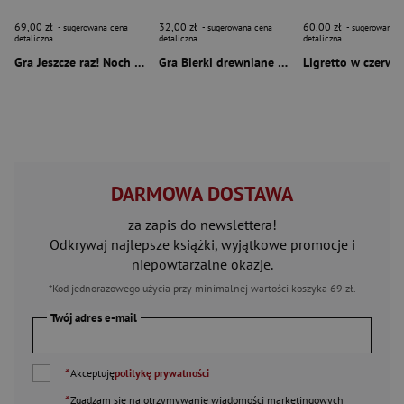
69,00 zł
32,00 zł
60,00 zł
- sugerowana cena
- sugerowana cena
- sugerowana c
detaliczna
detaliczna
detaliczna
Gra Jeszcze raz! Noch Mal!
Gra Bierki drewniane 18cm
DARMOWA DOSTAWA
za zapis do newslettera!
Odkrywaj najlepsze książki, wyjątkowe promocje i
niepowtarzalne okazje.
*Kod jednorazowego użycia przy minimalnej wartości koszyka 69 zł.
Twój adres e-mail
*
Akceptuję
politykę prywatności
*
Zgadzam się na otrzymywanie wiadomości marketingowych