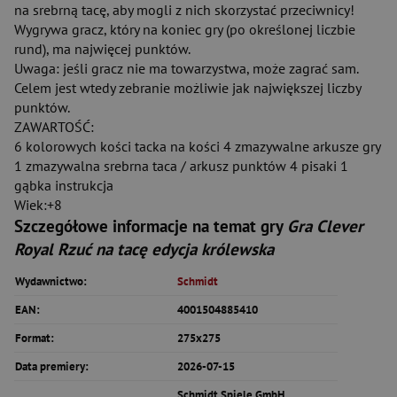
na srebrną tacę, aby mogli z nich skorzystać przeciwnicy!
Wygrywa gracz, który na koniec gry (po określonej liczbie
rund), ma najwięcej punktów.
Uwaga: jeśli gracz nie ma towarzystwa, może zagrać sam.
Celem jest wtedy zebranie możliwie jak największej liczby
punktów.
ZAWARTOŚĆ:
6 kolorowych kości tacka na kości 4 zmazywalne arkusze gry
1 zmazywalna srebrna taca / arkusz punktów 4 pisaki 1
gąbka instrukcja
Wiek:+8
Szczegółowe informacje na temat gry
Gra Clever
Royal Rzuć na tacę edycja królewska
Wydawnictwo:
Schmidt
EAN:
4001504885410
Format:
275x275
Data premiery:
2026-07-15
Schmidt Spiele GmbH