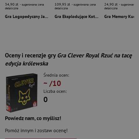
34,90 zł
109,95 zł
24,90 zł
- sugerowana cena
- sugerowana cena
- sugerowana c
detaliczna
detaliczna
detaliczna
Gra Logopedyczny Jamnik
Gra Eksplodujące Kotki Niech cię kłaczek!
Oceny i recenzje gry
Gra Clever Royal Rzuć na tacę
edycja królewska
Średnia ocen:
~
/10
Liczba ocen:
0
Powiedz nam, co myślisz!
Pomóż innym i zostaw ocenę!