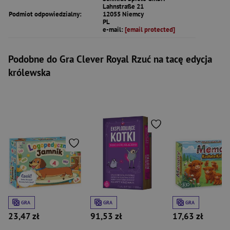
Lahnstraße 21
Podmiot odpowiedzialny:
12055 Niemcy
PL
e-mail:
[email protected]
Podobne do Gra Clever Royal Rzuć na tacę edycja
królewska
GRA
GRA
GRA
23,47 zł
91,53 zł
17,63 zł