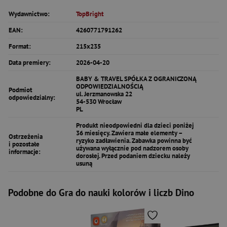
Wydawnictwo:
TopBright
EAN:
4260771791262
Format:
215x235
Data premiery:
2026-04-20
BABY & TRAVEL SPÓŁKA Z OGRANICZONĄ
ODPOWIEDZIALNOŚCIĄ
Podmiot
ul. Jerzmanowska 22
odpowiedzialny:
54-530 Wrocław
PL
Produkt nieodpowiedni dla dzieci poniżej
36 miesięcy. Zawiera małe elementy –
Ostrzeżenia
ryzyko zadławienia. Zabawka powinna być
i pozostałe
używana wyłącznie pod nadzorem osoby
informacje:
dorosłej. Przed podaniem dziecku należy
usuną
Podobne do Gra do nauki kolorów i liczb Dino