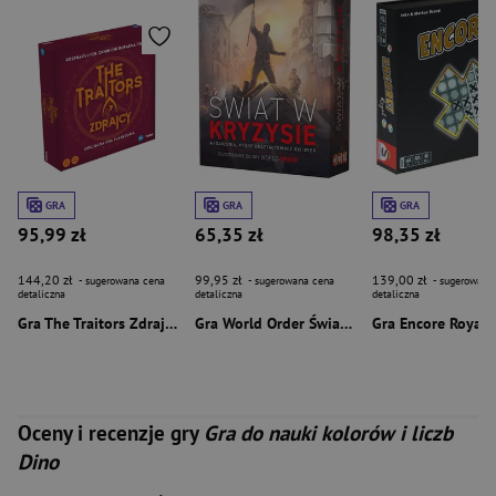
GRA
GRA
GRA
95,99 zł
65,35 zł
98,35 zł
144,20 zł
99,95 zł
139,00 zł
- sugerowana cena
- sugerowana cena
- sugerowana
detaliczna
detaliczna
detaliczna
Gra The Traitors Zdrajcy
Gra World Order Świat w Kryzysie dodatek
Oceny i recenzje gry
Gra do nauki kolorów i liczb
Dino