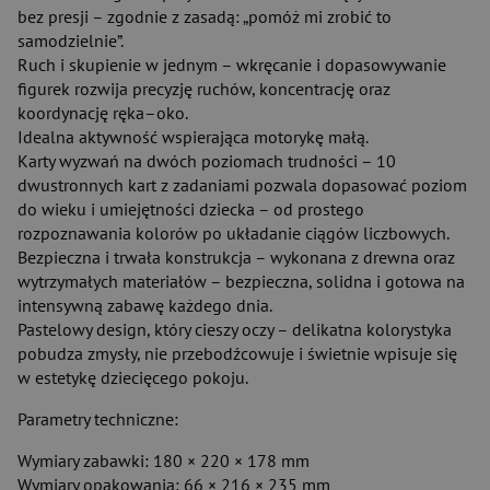
bez presji – zgodnie z zasadą: „pomóż mi zrobić to
samodzielnie”.
Ruch i skupienie w jednym – wkręcanie i dopasowywanie
figurek rozwija precyzję ruchów, koncentrację oraz
koordynację ręka–oko.
Idealna aktywność wspierająca motorykę małą.
Karty wyzwań na dwóch poziomach trudności – 10
dwustronnych kart z zadaniami pozwala dopasować poziom
do wieku i umiejętności dziecka – od prostego
rozpoznawania kolorów po układanie ciągów liczbowych.
Bezpieczna i trwała konstrukcja – wykonana z drewna oraz
wytrzymałych materiałów – bezpieczna, solidna i gotowa na
intensywną zabawę każdego dnia.
Pastelowy design, który cieszy oczy – delikatna kolorystyka
pobudza zmysły, nie przebodźcowuje i świetnie wpisuje się
w estetykę dziecięcego pokoju.
Parametry techniczne:
Wymiary zabawki: 180 × 220 × 178 mm
Wymiary opakowania: 66 × 216 × 235 mm