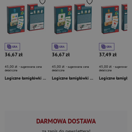
GRA
GRA
GRA
36,67 zł
36,67 zł
37,49 zł
45,00 zł
45,00 zł
45,00 zł
- sugerowana cena
- sugerowana cena
- sugerowana c
detaliczna
detaliczna
detaliczna
Logiczne łamigłówki poziom ekspert
Logiczne łamigłówki poziom zaawansowany
DARMOWA DOSTAWA
za zapis do newslettera!