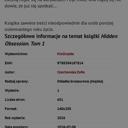
dowie, że już się spotkali…
Książka zawiera treści nieodpowiednie dla osób poniżej
osiemnastego roku życia.
Szczegółowe informacje na temat książki
Hidden
Obsession. Tom 1
Wydawnictwo:
NieZwykłe
EAN:
9788384187814
Autor:
Czechowska Zofia
Rodzaj oprawy:
Okładka broszurowa (miękka)
Wydanie:
1
Liczba stron:
651
Format:
140x205
Rok wydania:
2026
Data premiery:
2026-07-08