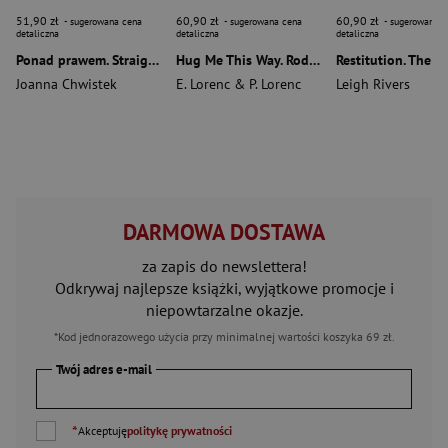
51,90 zł
60,90 zł
60,90 zł
- sugerowana cena
- sugerowana cena
- sugerowana c
detaliczna
detaliczna
detaliczna
Ponad prawem. Straight to Revenge. Tom 2
Hug Me This Way. Rodzeństwo Evansów Tom 1
Joanna Chwistek
E. Lorenc & P. Lorenc
Leigh Rivers
DARMOWA DOSTAWA
za zapis do newslettera!
Odkrywaj najlepsze książki, wyjątkowe promocje i
niepowtarzalne okazje.
*Kod jednorazowego użycia przy minimalnej wartości koszyka 69 zł.
Twój adres e-mail
*
Akceptuję
politykę prywatności