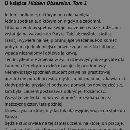
O książce
Hidden Obsession. Tom 1
Jedno spotkanie, o którym ona nie pamięta.
Jedno spotkanie, o którym on nigdy nie zapomni.
Lilliana Temblay spełnia swoje marzenie i wraz z rodzicami
wylatuje na wakacje do Paryża. Tak jak myślała, stolica
Francji wywiera na niej piorunujące wrażenie. Pod koniec
pobytu ma jednak miejsce pewne zdarzenie. Na Lillianę
wpada nieznajomy i oblewa ją kawą.
Ten incydent nie zmienia w życiu dziewczyny niczego, ale dla
Laurenta Ferreiry ten dzień okazuje się przełomowy.
Nienawidzący spóźnień student prawa na prestiżowej
uczelni nie potrafi przestać myśleć o nieznajomej z kawiarni i
kiedy później przyjaciel podsuwa pomysł, by dowiedzieć się,
kim była, Laurent postanawia odkryć jej tożsamość.
Wszystko zmienia jednak wiadomość otrzymana przez
mężczyznę cztery lata później.
Dziewczyna, o której myślał tak obsesyjnie, wraca na stałe do
Paryża.
Będzie studiowała na tej samej uczelni, na której on pracuje.
Zaczną mijać się na korytarzach i być może ona nigdy się nie