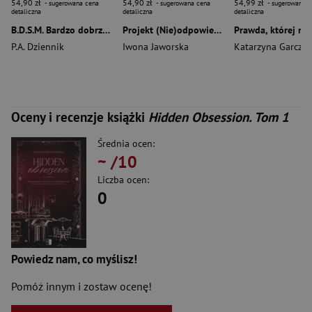
54,90 zł
54,90 zł
54,99 zł
- sugerowana cena
- sugerowana cena
- sugerowana c
detaliczna
detaliczna
detaliczna
B.D.S.M. Bardzo dobrze spaprane możliwości
Projekt (Nie)odpowiedni facet
P.A. Dziennik
Iwona Jaworska
Katarzyna Garczyk
Oceny i recenzje książki
Hidden Obsession. Tom 1
Średnia ocen:
~
/10
Liczba ocen:
0
Powiedz nam, co myślisz!
Pomóż innym i zostaw ocenę!