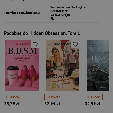
Wydawnictwo NieZwykłe
Beskidzka 91
Podmiot odpowiedzialny:
32-615 Grojec
PL
Podobne do Hidden Obsession. Tom 1
KSIĄŻKA
KSIĄŻKA
KSIĄŻKA
35,79 zł
32,94 zł
32,99 zł