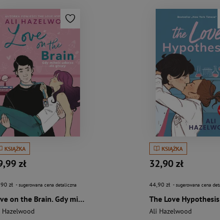
KSIĄŻKA
KSIĄŻKA
9,99 zł
32,90 zł
,90 zł
44,90 zł
- sugerowana cena detaliczna
- sugerowana cena det
Love on the Brain. Gdy miłość uderza do głowy
The Love Hypothesis
i Hazelwood
Ali Hazelwood