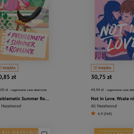
KSIĄŻKA
KSIĄŻKA
0,85 zł
30,75 zł
,00 zł
49,90 zł
- sugerowana cena detaliczna
- sugerowana cena det
Problematic Summer Romance
i Hazelwood
Ali Hazelwood
6,9 (568)