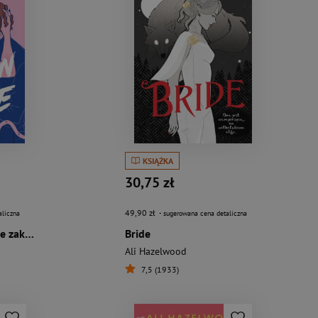
KSIĄŻKA
30,75 zł
49,90 zł
aliczna
- sugerowana cena detaliczna
Not in Love. Wcale nie zakochani
Bride
Ali Hazelwood
7,5 (1933)