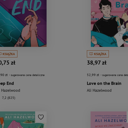
KSIĄŻKA
KSIĄŻKA
0,75 zł
38,97 zł
,90 zł
52,99 zł
- sugerowana cena detaliczna
- sugerowana cena det
eep End
Love on the Brain
i Hazelwood
Ali Hazelwood
7,2 (825)