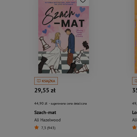
KSIĄŻKA
29,55 zł
3
44,90 zł
49
- sugerowana cena detaliczna
Szach-mat
Lo
Ali Hazelwood
Al
7,3 (943)