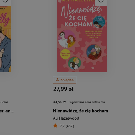
KSIĄŻKA
27,99 zł
44,90 zł
liczna
- sugerowana cena detaliczna
Love Theoretically wer. angielska
Nienawidzę, że cię kocham
Ali Hazelwood
7,2 (457)