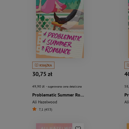
KSIĄŻKA
30,75 zł
4
49,90 zł
58
- sugerowana cena detaliczna
Problematic Summer Romance
Ali Hazelwood
Al
7,1 (453)