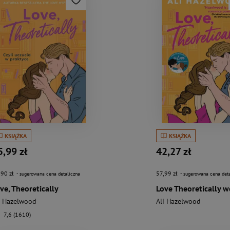
KSIĄŻKA
KSIĄŻKA
5,99 zł
42,27 zł
,90 zł
57,99 zł
- sugerowana cena detaliczna
- sugerowana cena deta
ve, Theoretically
i Hazelwood
Ali Hazelwood
7,6 (1610)