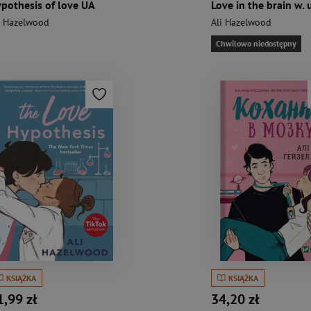
pothesis of love UA
i Hazelwood
Ali Hazelwood
Chwilowo niedostępny
KSIĄŻKA
KSIĄŻKA
1,99 zł
34,20 zł