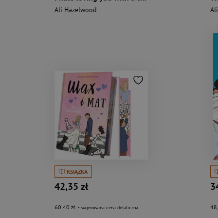
Ali Hazelwood
Al
KSIĄŻKA
42,35 zł
3
60,40 zł
48
- sugerowana cena detaliczna