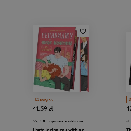
KSIĄŻKA
41,59 zł
4
56,01 zł
60
- sugerowana cena detaliczna
I hate loving you with a cut w.ukraińska