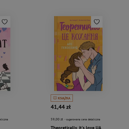
KSIĄŻKA
41,44 zł
59,00 zł
aliczna
- sugerowana cena detaliczna
Theoretically, it's love UA