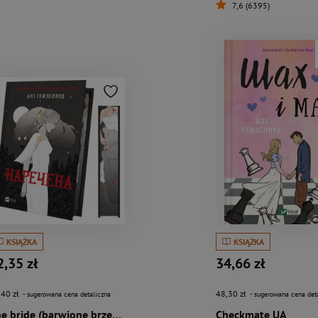
7,6 (6395)
KSIĄŻKA
KSIĄŻKA
2,35 zł
34,66 zł
,40 zł
48,30 zł
- sugerowana cena detaliczna
- sugerowana cena det
The bride (barwione brzegi) w.ukraińska
Checkmate UA