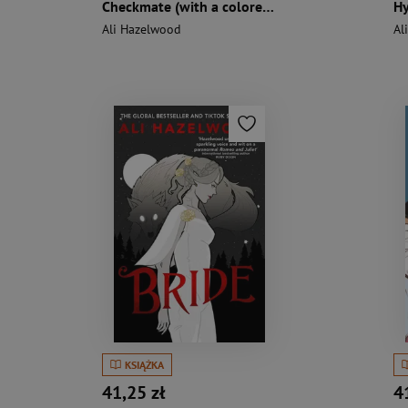
Checkmate (with a colored cut) UA
Hy
Ali Hazelwood
Al
KSIĄŻKA
41,25 zł
4