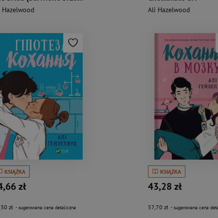
i Hazelwood
Ali Hazelwood
KSIĄŻKA
KSIĄŻKA
4,66 zł
43,28 zł
,30 zł
57,70 zł
- sugerowana cena detaliczna
- sugerowana cena deta