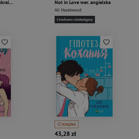
Love in the brain w. ukraińska
Not in Love wer. angielska
Ali Hazelwood
Chwilowo niedostępny
KSIĄŻKA
43,28 zł