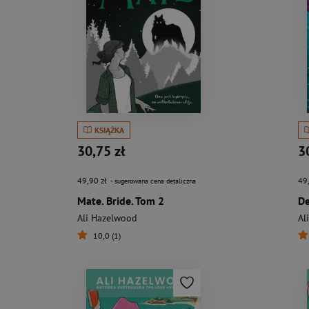
KSIĄŻKA
30,75 zł
3
49,90 zł
49
- sugerowana cena detaliczna
Mate. Bride. Tom 2
D
Ali Hazelwood
Al
10,0 (1)