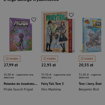
KSIĄŻKA
KSIĄŻKA
KSIĄŻKA
27,99 zł
22,95 zł
20,55 zł
45,00 zł
35,50 zł
31,00 zł
- sugerowana cena
- sugerowana cena
- sugerowana c
detaliczna
detaliczna
detaliczna
Polewka do kwadratu. MOBY. Sekretne życie potworów z Minecrafta. Tom 2
Fairy Tail. Tom 3
Pirate Sourcil Frigiel
Hiro Mashima
Benjamin Bird