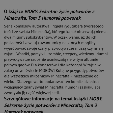
O książce
MOBY. Sekretne życie potworów z
Minecrafta, Tom 3 Humorek potworek
Seria komiksów autorstwa Frigiela (youtubera tworzącego
treści ze świata Minecrafta), którego kanał obserwują niemal
dwa miliony subskrybentów. W oczekiwaniu, aż do ich
posiadłości zawitają awanturnicy, na których mogliby
wypróbować swoje czary, przywoływacze muszą czymś się
zająć… Wpadki, pomyłki… zombie, creepery, wiedźmy i dumni
przywoływacze radośnie ośmieszają się w tym albumie
pełnym gagów. Dla koneserów i dla każdego! Witajcie w
zakręconym świecie MOBÓW! Kolejne przygody potworów
dla wszystkich miłośników Minecrafta – niezależnie od
wieku! Dlaczego warto podarować ten komiks dziecku:
wciągający, znany świat Minecrafta; humor i zaskakujące
zwroty akcji; część większej serii.
Szczegółowe informacje na temat książki
MOBY.
Sekretne życie potworów z Minecrafta, Tom 3
Humorek potworek