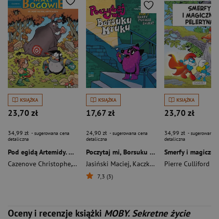
KSIĄŻKA
KSIĄŻKA
KSIĄŻKA
23,70 zł
17,67 zł
23,70 zł
34,99 zł
24,90 zł
34,99 zł
- sugerowana cena
- sugerowana cena
- sugerowana c
detaliczna
detaliczna
detaliczna
Pod egidą Artemidy. Mali bogowie. Tom 15
Poczytaj mi, Borsuku Mruku. Złoty puchar znika!
Cazenove Christophe
,
Larbier Philippe
Jasiński Maciej
,
Kaczkowski Tomasz
Pierre Culliford
7,3 (3)
Oceny i recenzje książki
MOBY. Sekretne życie