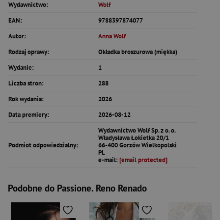
Wydawnictwo:
Wolf
EAN:
9788397874077
Autor:
Anna Wolf
Rodzaj oprawy:
Okładka broszurowa (miękka)
Wydanie:
1
Liczba stron:
288
Rok wydania:
2026
Data premiery:
2026-08-12
Wydawnictwo Wolf Sp. z o. o.
Władysława Łokietka 20/1
Podmiot odpowiedzialny:
66-400 Gorzów Wielkopolski
PL
e-mail:
[email protected]
Podobne do Passione. Reno Renado