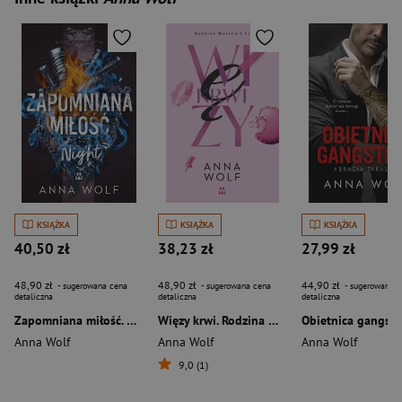
KSIĄŻKA
KSIĄŻKA
KSIĄŻKA
40,50 zł
38,23 zł
27,99 zł
48,90 zł
48,90 zł
44,90 zł
- sugerowana cena
- sugerowana cena
- sugerowana c
detaliczna
detaliczna
detaliczna
Zapomniana miłość. Night. Black Angels MC. Tom 2
Więzy krwi. Rodzina Marshall. Tom 3
Anna Wolf
Anna Wolf
Anna Wolf
9,0 (1)