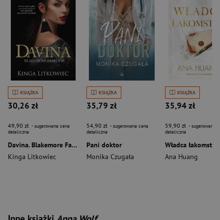
KSIĄŻKA
KSIĄŻKA
KSIĄŻKA
30,26 zł
35,79 zł
35,94 zł
49,90 zł
54,90 zł
59,90 zł
- sugerowana cena
- sugerowana cena
- sugerowana c
detaliczna
detaliczna
detaliczna
Davina. Blakemore Family. Tom 8
Pani doktor
Kinga Litkowiec
Monika Czugała
Ana Huang
Inne książki
Anna Wolf