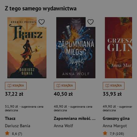
Z tego samego wydawnictwa
KSIĄŻKA
KSIĄŻKA
KSIĄŻKA
37,22 zł
40,50 zł
35,93 zł
51,90 zł
48,90 zł
49,90 zł
- sugerowana cena
- sugerowana cena
- sugerowana c
detaliczna
detaliczna
detaliczna
Tkacz
Zapomniana miłość. Night. Black Angels MC. Tom 2
Grzeszny glina
Dariusz Bania
Anna Wolf
Anna Margot
8,6 (7)
7,9 (108)