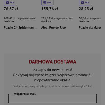
GRA
GRA
GRA
76,87 zł
155,76 zł
28,23 zł
109,42 zł
221,65 zł
50,66 zł
- sugerowana cena
- sugerowana cena
- sugerowana c
detaliczna
detaliczna
detaliczna
Puzzle 24 Spiderman Giant
Alea: Puerto Rico
DARMOWA DOSTAWA
za zapis do newslettera!
Odkrywaj najlepsze książki, wyjątkowe promocje i
niepowtarzalne okazje.
*Kod jednorazowego użycia przy minimalnej wartości koszyka 69 zł.
Twój adres e-mail