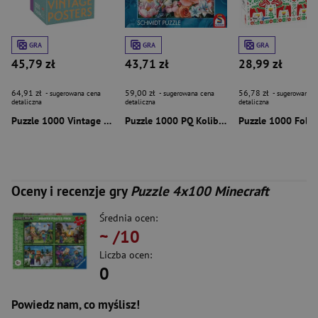
GRA
GRA
GRA
45,79 zł
43,71 zł
28,99 zł
64,91 zł
59,00 zł
56,78 zł
- sugerowana cena
- sugerowana cena
- sugerowana c
detaliczna
detaliczna
detaliczna
Puzzle 1000 Vintage Posters Paris 58661
Puzzle 1000 PQ Kolibry i Kwiaty 114008
Oceny i recenzje gry
Puzzle 4x100 Minecraft
Średnia ocen:
~
/10
Liczba ocen:
0
Powiedz nam, co myślisz!