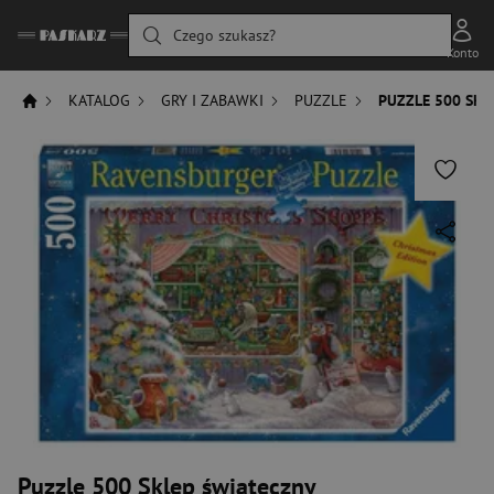
Czego szukasz?
Konto
KATALOG
GRY I ZABAWKI
PUZZLE
PUZZLE 500 SKL
Puzzle 500 Sklep świąteczny