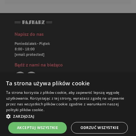
Napisz do nas
Poniedziałek - Piątek
8:00 - 18:00
[email protected]
Bądź z nami na bieżąco
Ta strona używa plików cookie
Ta strona korzysta z plików cookie, aby zapewnić lepszą wygodę
Paskarz.pl
użytkowania. Korzystając z tej strony, wyrażasz zgodę na używanie
przez nas wszystkich plików cookie zgodnie z warunkami naszej
polityki plików cookie.
Zamówienia
37,99 ZŁ
ZARZĄDZAJ
Książki
AKCEPTUJ WSZYSTKIE
ODRZUĆ WSZYSTKIE