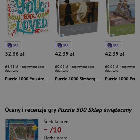
GRA
GRA
GRA
32,66 zł
42,39 zł
42,39 zł
64,91 zł
60,09 zł
60,09 zł
- sugerowana cena
- sugerowana cena
- sugerowana c
detaliczna
detaliczna
detaliczna
Puzzle 1000 You Are Loved 58244
Puzzle 1000 Simberg The Wounded Angel 58693
Oceny i recenzje gry
Puzzle 500 Sklep świąteczny
Średnia ocen:
~
/10
Liczba ocen: