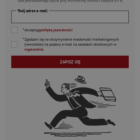
*Kod jednorazowego użycia przy minimalnej wartości koszyka 69 zł.
Twój adres e-mail
*
Akceptuję
politykę prywatności
*
Zgadzam się na otrzymywanie wiadomości marketingowych
(newsletter) na podany
e-mail
na zasadach określonych w
regulaminie
.
ZAPISZ SIĘ