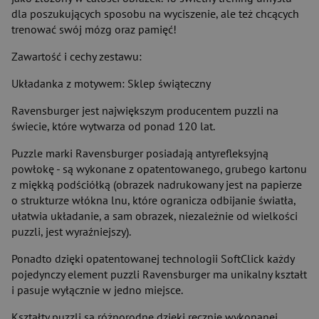
dla poszukujących sposobu na wyciszenie, ale też chcących
trenować swój mózg oraz pamięć!
Zawartość i cechy zestawu:
Układanka z motywem: Sklep świąteczny
Ravensburger jest największym producentem puzzli na
świecie, które wytwarza od ponad 120 lat.
Puzzle marki Ravensburger posiadają antyrefleksyjną
powłokę - są wykonane z opatentowanego, grubego kartonu
z miękką podściółką (obrazek nadrukowany jest na papierze
o strukturze włókna lnu, które ogranicza odbijanie światła,
ułatwia układanie, a sam obrazek, niezależnie od wielkości
puzzli, jest wyraźniejszy).
Ponadto dzięki opatentowanej technologii SoftClick każdy
pojedynczy element puzzli Ravensburger ma unikalny kształt
i pasuje wyłącznie w jedno miejsce.
Kształty puzzli są różnorodne dzięki ręcznie wykonanej