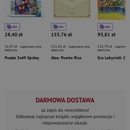
GRA
GRA
GRA
28,40 zł
155,76 zł
93,81 zł
51,03 zł
221,65 zł
132,79 zł
- sugerowana cena
- sugerowana cena
- sugerowana
detaliczna
detaliczna
detaliczna
Puzzle 3x49 Spidey
Alea: Puerto Rico
Gra Labyrinth 27
DARMOWA DOSTAWA
za zapis do newslettera!
Odkrywaj najlepsze książki, wyjątkowe promocje i
niepowtarzalne okazje.