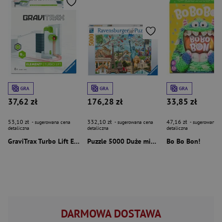
GRA
GRA
GRA
37,62 zł
176,28 zł
33,85 zł
53,10 zł
332,10 zł
47,16 zł
- sugerowana cena
- sugerowana cena
- sugerowana c
detaliczna
detaliczna
detaliczna
GraviTrax Turbo Lift Element
Puzzle 5000 Duże miasto
Bo Bo Bon!
DARMOWA DOSTAWA