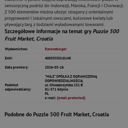
sensoryczną podróż do Indonezji, Maroka, Francji i Chorwacji.
Z 500 elementów można ułożyć stragany z orientalnymi
przyprawami i lokalnymi owocami, kolorowe kwiaty lub
pływający targ z łodziami wyładowanymi towarami.
Szczegółowe informacje na temat gry
Puzzle 500
Fruit Market, Croatia
Wydawnictwo:
Ravensburger
EAN:
4005555018148
Data premiery:
2026-03-26
"M&Z" SPÓŁKA Z OGRANICZONĄ
ODPOWIEDZIALNOŚCIĄ
Podmiot
ul. Chwaszczyńska 131 B
odpowiedzialny:
81-571 Gdynia
PL
e-mail:
[email protected]
Podobne do Puzzle 500 Fruit Market, Croatia