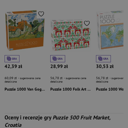
GRA
GRA
GRA
42,39 zł
28,99 zł
30,53 zł
60,09 zł
56,78 zł
56,78 zł
- sugerowana cena
- sugerowana cena
- sugerowana c
detaliczna
detaliczna
detaliczna
Puzzle 1000 Van Gogh Street in Auvers-sur-Oise 58692
Puzzle 1000 Folk Art Pattern 58265
Oceny i recenzje gry
Puzzle 500 Fruit Market,
Croatia