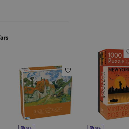
ars
GRA
GRA