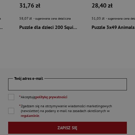
31,76 zł
28,40 zł
58,07 zł
51,03 zł
a
- sugerowana cena detaliczna
- sugerowana cena det
00 Wiktoriańska Ulica
Puzzle dla dzieci 200 Squishmallows
Twój adres e-mail
*
Akceptuję
politykę prywatności
*
Zgadzam się na otrzymywanie wiadomości marketingowych
(newsletter) na podany
e-mail
na zasadach określonych w
regulaminie
.
ZAPISZ SIĘ