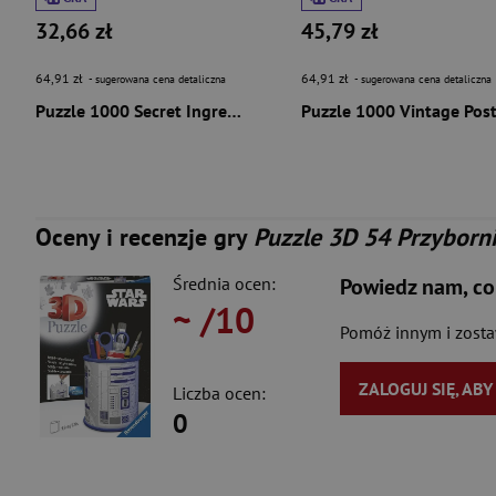
32,66 zł
45,79 zł
64,91 zł
64,91 zł
- sugerowana cena detaliczna
- sugerowana cena detaliczna
Puzzle 1000 Secret Ingredient is Love 58655
Oceny i recenzje gry
Puzzle 3D 54 Przyborni
Średnia ocen:
Powiedz nam, co
~
/10
Pomóż innym i zost
ZALOGUJ SIĘ, AB
Liczba ocen:
0