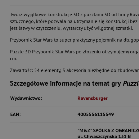
Twórz wyjątkowe konstrukcje 3D z puzzlami 3D od firmy Rav
sztucznego, które pozwala na utrzymanie się konstrukcji bez 
jest łatwy w czyszczeniu, wystarczy użyć wilgotnej szmatki.
Przybornik Star Wars to super praktyczny pojemnik na długop
Puzzle 3D Przybornik Star Wars po złożeniu otrzymujemy organ
cm.
Zawartość: 54 elementy, 3 akcesoria niezbędne do zbudowania
Szczegółowe informacje na temat gry
Puzzl
Wydawnictwo:
Ravensburger
EAN:
4005556115549
"M&Z" SPÓŁKA Z OGRANIC
ul. Chwaszczyńska 131 B