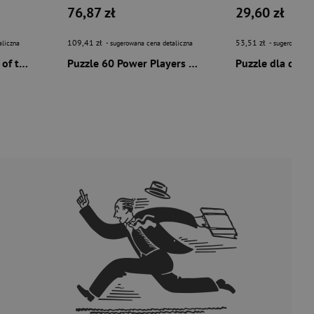
76,87 zł
29,60 zł
109,41 zł
53,51 zł
aliczna
- sugerowana cena detaliczna
- sugerowana c
Puzzle 3x49 Animals of the Earth
Puzzle 60 Power Players Giant