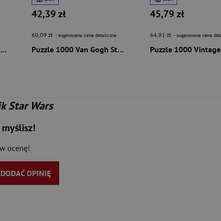
42,39 zł
45,79 zł
60,09 zł
64,91 zł
- sugerowana cena detaliczna
- sugerowana cena det
Puzzle 1000 Vintage Posters Retro Cinema 59212
Puzzle 1000 Van Gogh Street in Auvers-sur-Oise 58692
k Star Wars
 myślisz!
aw ocenę!
Y DODAĆ OPINIĘ