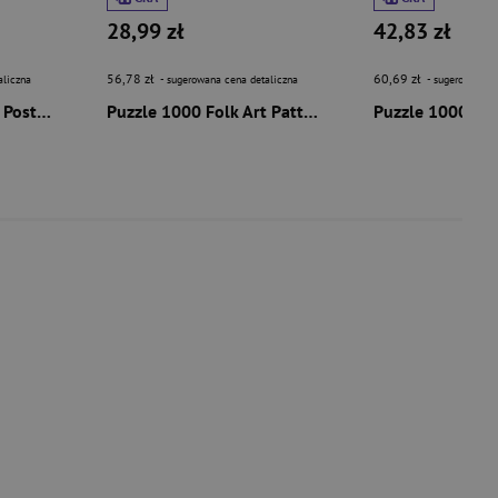
28,99 zł
42,83 zł
56,78 zł
60,69 zł
aliczna
- sugerowana cena detaliczna
- sugerowana c
Puzzle 1000 Vintage Posters New York 58660
Puzzle 1000 Folk Art Pattern 58265