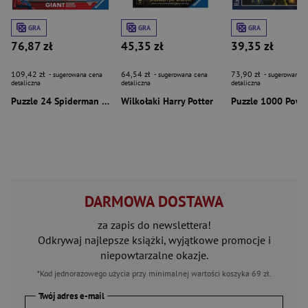
GRA
GRA
GRA
76,87 zł
45,35 zł
39,35 zł
109,42 zł
64,54 zł
73,90 zł
- sugerowana cena
- sugerowana cena
- sugerowana c
detaliczna
detaliczna
detaliczna
Puzzle 24 Spiderman Giant
Wilkołaki Harry Potter
DARMOWA DOSTAWA
za zapis do newslettera!
Odkrywaj najlepsze książki, wyjątkowe promocje i
niepowtarzalne okazje.
*Kod jednorazowego użycia przy minimalnej wartości koszyka 69 zł.
Twój adres e-mail