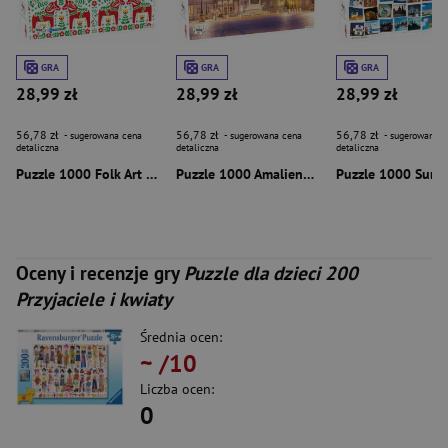
GRA
GRA
GRA
28,99 zł
28,99 zł
28,99 zł
56,78 zł
56,78 zł
56,78 zł
- sugerowana cena
- sugerowana cena
- sugerowana c
detaliczna
detaliczna
detaliczna
Puzzle 1000 Folk Art Pattern 58265
Puzzle 1000 Amalienborg 56697
Oceny i recenzje gry
Puzzle dla dzieci 200
Przyjaciele i kwiaty
Średnia ocen:
~
/10
Liczba ocen:
0