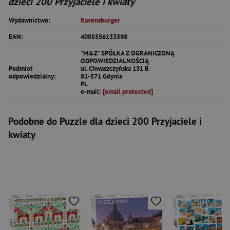
dzieci 200 Przyjaciele i kwiaty
Wydawnictwo:
Ravensburger
EAN:
4005556133598
"M&Z" SPÓŁKA Z OGRANICZONĄ
ODPOWIEDZIALNOŚCIĄ
Podmiot
ul. Chwaszczyńska 131 B
odpowiedzialny:
81-571 Gdynia
PL
e-mail:
[email protected]
Podobne do Puzzle dla dzieci 200 Przyjaciele i
kwiaty