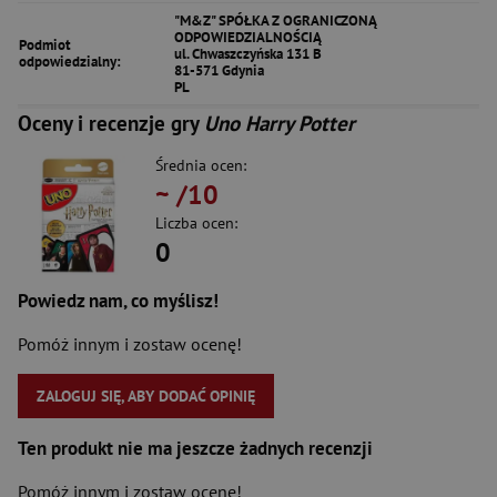
"M&Z" SPÓŁKA Z OGRANICZONĄ
ODPOWIEDZIALNOŚCIĄ
Podmiot
ul. Chwaszczyńska 131 B
odpowiedzialny:
81-571 Gdynia
PL
Oceny i recenzje gry
Uno Harry Potter
Średnia ocen:
~
/10
Liczba ocen:
0
Powiedz nam, co myślisz!
Pomóż innym i zostaw ocenę!
ZALOGUJ SIĘ, ABY DODAĆ OPINIĘ
Ten produkt nie ma jeszcze żadnych recenzji
Pomóż innym i zostaw ocenę!