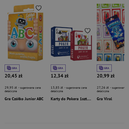
GRA
GRA
GRA
20,45 zł
12,34 zł
20,99 zł
29,95 zł
13,85 zł
27,26 zł
- sugerowana cena
- sugerowana cena
- sugerowana c
detaliczna
detaliczna
detaliczna
Gra Czółko Junior ABC
Karty do Pokera 1szt.mix
Gra Viral