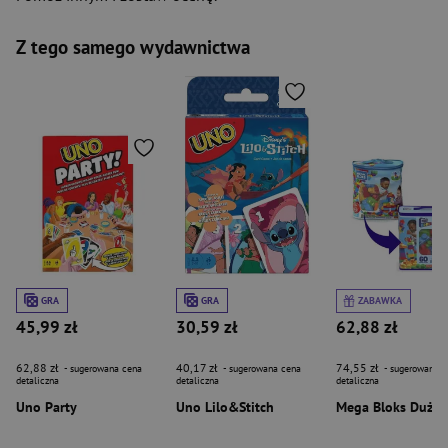
Z tego samego wydawnictwa
GRA
GRA
ZABAWKA
45,99 zł
30,59 zł
62,88 zł
62,88 zł
40,17 zł
74,55 zł
- sugerowana cena
- sugerowana cena
- sugerowana c
detaliczna
detaliczna
detaliczna
Uno Party
Uno Lilo&Stitch