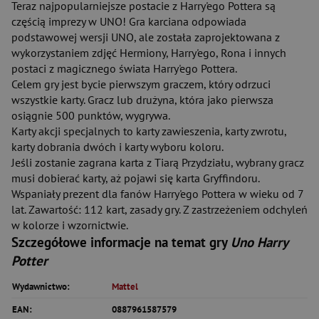
Teraz najpopularniejsze postacie z Harry'ego Pottera są
częścią imprezy w UNO! Gra karciana odpowiada
podstawowej wersji UNO, ale została zaprojektowana z
wykorzystaniem zdjęć Hermiony, Harry'ego, Rona i innych
postaci z magicznego świata Harry'ego Pottera.
Celem gry jest bycie pierwszym graczem, który odrzuci
wszystkie karty. Gracz lub drużyna, która jako pierwsza
osiągnie 500 punktów, wygrywa.
Karty akcji specjalnych to karty zawieszenia, karty zwrotu,
karty dobrania dwóch i karty wyboru koloru.
Jeśli zostanie zagrana karta z Tiarą Przydziału, wybrany gracz
musi dobierać karty, aż pojawi się karta Gryffindoru.
Wspaniały prezent dla fanów Harry'ego Pottera w wieku od 7
lat. Zawartość: 112 kart, zasady gry. Z zastrzeżeniem odchyleń
w kolorze i wzornictwie.
Szczegółowe informacje na temat gry
Uno Harry
Potter
Wydawnictwo:
Mattel
EAN:
0887961587579