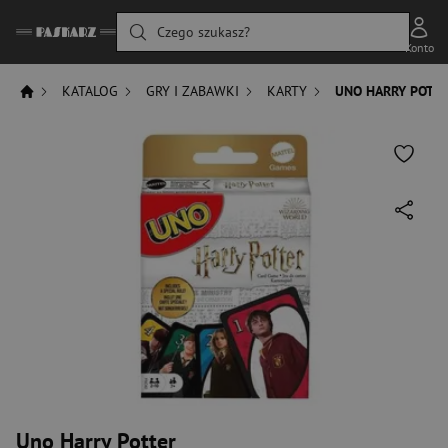
Czego szukasz?
Konto
KATALOG
GRY I ZABAWKI
KARTY
UNO HARRY POTT
Uno Harry Potter