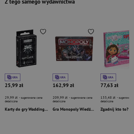
Z tego samego wydawnictwa
GRA
GRA
GRA
25,99 zł
162,99 zł
77,63 zł
29,99 zł
209,99 zł
133,48 zł
- sugerowana cena
- sugerowana cena
- sugerowana
detaliczna
detaliczna
detaliczna
Karty do gry Waddingtons No. 1 Wiedźmin
Gra Monopoly Wiedźmin