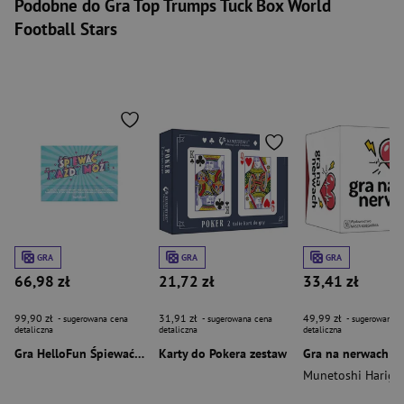
Podobne do Gra Top Trumps Tuck Box World
Football Stars
GRA
GRA
GRA
66,98 zł
21,72 zł
33,41 zł
99,90 zł
31,91 zł
49,99 zł
- sugerowana cena
- sugerowana cena
- sugerowana c
detaliczna
detaliczna
detaliczna
Gra HelloFun Śpiewać każdy może
Karty do Pokera zestaw
Gra na nerwach
Munetoshi Hariga