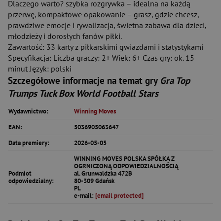
Dlaczego warto? szybka rozgrywka – idealna na każdą
przerwę, kompaktowe opakowanie – grasz, gdzie chcesz,
prawdziwe emocje i rywalizacja, świetna zabawa dla dzieci,
młodzieży i dorosłych fanów piłki.
Zawartość: 33 karty z piłkarskimi gwiazdami i statystykami
Specyfikacja: Liczba graczy: 2+ Wiek: 6+ Czas gry: ok. 15
minut Język: polski
Szczegółowe informacje na temat gry
Gra Top
Trumps Tuck Box World Football Stars
Wydawnictwo:
Winning Moves
EAN:
5036905063647
Data premiery:
2026-05-05
WINNING MOVES POLSKA SPÓŁKA Z
OGRNICZONĄ ODPOWIEDZIALNOŚCIĄ
Podmiot
al. Grunwaldzka 472B
odpowiedzialny:
80-309 Gdańsk
PL
e-mail:
[email protected]