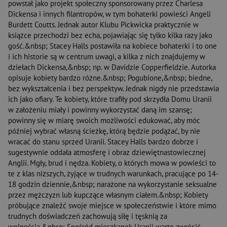
powstał jako projekt społeczny sponsorowany przez Charlesa
Dickensa i innych filantropów, w tym bohaterki powieści Angeli
Burdett Coutts. Jednak autor Klubu Pickwicka praktycznie w
książce przechodzi bez echa, pojawiając się tylko kilka razy jako
gość.&nbsp; Stacey Halls postawiła na kobiece bohaterki i to one
i ich historie są w centrum uwagi, a kilka z nich znajdujemy w
dziełach Dickensa,&nbsp; np. w Davidzie Copperfieldzie. Autorka
opisuje kobiety bardzo różne.&nbsp; Pogubione,&nbsp; biedne,
bez wykształcenia i bez perspektyw. Jednak nigdy nie przedstawia
ich jako ofiary. Te kobiety, które trafiły pod skrzydła Domu Uranii
w założeniu miały i powinny wykorzystać daną im szansę;
powinny się w miarę swoich możliwości edukować, aby móc
później wybrać własną ścieżkę, którą będzie podążać, by nie
wracać do stanu sprzed Uranii. Stacey Halls bardzo dobrze i
sugestywnie oddała atmosferę i obraz dziewiętnastowiecznej
Anglii. Mgły, brud i nędza. Kobiety, o których mowa w powieści to
te z klas niższych, żyjące w trudnych warunkach, pracujące po 14-
18 godzin dziennie,&nbsp; narażone na wykorzystanie seksualne
przez mężczyzn lub kupczące własnym ciałem.&nbsp; Kobiety
próbujące znaleźć swoje miejsce w społeczeństwie i które mimo
trudnych doświadczeń zachowują siłę i tęsknią za
wolnością.&nbsp; Spośród mieszkanek Uranii warto zwrócić