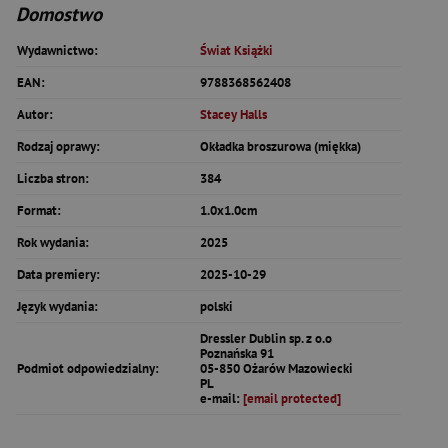
Domostwo
Wydawnictwo:
Świat Książki
EAN:
9788368562408
Autor:
Stacey Halls
Rodzaj oprawy:
Okładka broszurowa (miękka)
Liczba stron:
384
Format:
1.0x1.0cm
Rok wydania:
2025
Data premiery:
2025-10-29
Język wydania:
polski
Dressler Dublin sp. z o.o
Poznańska 91
Podmiot odpowiedzialny:
05-850 Ożarów Mazowiecki
PL
e-mail:
[email protected]