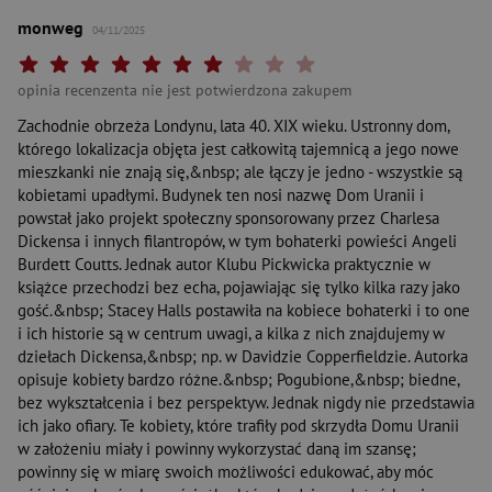
monweg
04/11/2025
Twoja ocena: Beznadziejna 1/10"
Twoja ocena: Bardzo słaba 2/10"
Twoja ocena: Słaba 3/10"
Twoja ocena: Może być 4/10"
Twoja ocena: Przeciętna 5/10"
Twoja ocena: Dobra 6/10"
Twoja ocena: Bardzo dobra 7/10"
Twoja ocena: Rewelacyjna 8/10"
Twoja ocena: Wybitna 9/10"
Twoja ocena: Arcydzieło 10
opinia recenzenta nie jest potwierdzona zakupem
Zachodnie obrzeża Londynu, lata 40. XIX wieku. Ustronny dom,
którego lokalizacja objęta jest całkowitą tajemnicą a jego nowe
mieszkanki nie znają się,&nbsp; ale łączy je jedno - wszystkie są
kobietami upadłymi. Budynek ten nosi nazwę Dom Uranii i
powstał jako projekt społeczny sponsorowany przez Charlesa
Dickensa i innych filantropów, w tym bohaterki powieści Angeli
Burdett Coutts. Jednak autor Klubu Pickwicka praktycznie w
książce przechodzi bez echa, pojawiając się tylko kilka razy jako
gość.&nbsp; Stacey Halls postawiła na kobiece bohaterki i to one
i ich historie są w centrum uwagi, a kilka z nich znajdujemy w
dziełach Dickensa,&nbsp; np. w Davidzie Copperfieldzie. Autorka
opisuje kobiety bardzo różne.&nbsp; Pogubione,&nbsp; biedne,
bez wykształcenia i bez perspektyw. Jednak nigdy nie przedstawia
ich jako ofiary. Te kobiety, które trafiły pod skrzydła Domu Uranii
w założeniu miały i powinny wykorzystać daną im szansę;
powinny się w miarę swoich możliwości edukować, aby móc