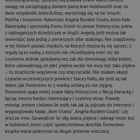
uwagę na zarządzającą domem panią Jean Holdsworth oraz na
dwie rezydentki, które&nbsp; wyróżniają się na tle innych:
Martha i Josephine. Natomiast Angela Burdett Coutts, która była
filantropką i sponsorką Domu Uranii to postać historyczna; jedna
z najbogatszych dziedziczek w Anglii. Angela, jeśli można tak
stwierdzić była jedną z pierwszych ofiar stalkingu. Nie znajdziemy
w tej historii postaci męskich, na których można by się oprzeć; z
reguły są to osoby, z którymi nie chcielibyśmy mieć nic do
czynienia. Jednak spotykamy też, tak dla równowagi, kilka kobiet,
które udowadniają, że płeć piękna wcale nie musi być taka piękna
– to strażniczki więzienne czy stręczycielki. Nie miałam okazji
czytania wcześniejszych powieści Stacey Halls, ale jeśli są tak
dobre, jak Domostwo to z wielką ochotą po nie sięgnę.
Domostwo spaja mniej znane fakty historyczne z fikcją literacką i
łącząc tworzy bardzo interesujący i czytelny obraz. Prawdę
mówiąc jestem ciekawa ile osób, tak jak ja, zajrzało do Internetu i
wygooglowało hasła: „dom Urania” „Angela Burdett-Coutts” czy
jeszcze inne. Sprawdźcie ile siły, dobra, piękna i odwagi może być
w kobietach, które część społeczeństwa skreśliła. Domostwo
książka warta polecenia na długie jesienne wieczory.