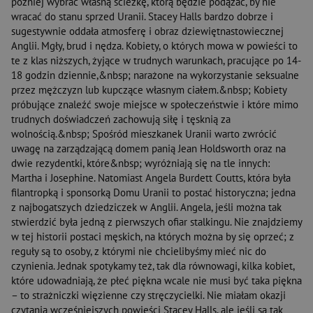
później wybrać własną ścieżkę, którą będzie podążać, by nie
wracać do stanu sprzed Uranii. Stacey Halls bardzo dobrze i
sugestywnie oddała atmosferę i obraz dziewiętnastowiecznej
Anglii. Mgły, brud i nędza. Kobiety, o których mowa w powieści to
te z klas niższych, żyjące w trudnych warunkach, pracujące po 14-
18 godzin dziennie,&nbsp; narażone na wykorzystanie seksualne
przez mężczyzn lub kupczące własnym ciałem.&nbsp; Kobiety
próbujące znaleźć swoje miejsce w społeczeństwie i które mimo
trudnych doświadczeń zachowują siłę i tęsknią za
wolnością.&nbsp; Spośród mieszkanek Uranii warto zwrócić
uwagę na zarządzającą domem panią Jean Holdsworth oraz na
dwie rezydentki, które&nbsp; wyróżniają się na tle innych:
Martha i Josephine. Natomiast Angela Burdett Coutts, która była
filantropką i sponsorką Domu Uranii to postać historyczna; jedna
z najbogatszych dziedziczek w Anglii. Angela, jeśli można tak
stwierdzić była jedną z pierwszych ofiar stalkingu. Nie znajdziemy
w tej historii postaci męskich, na których można by się oprzeć; z
reguły są to osoby, z którymi nie chcielibyśmy mieć nic do
czynienia. Jednak spotykamy też, tak dla równowagi, kilka kobiet,
które udowadniają, że płeć piękna wcale nie musi być taka piękna
– to strażniczki więzienne czy stręczycielki. Nie miałam okazji
czytania wcześniejszych powieści Stacey Halls, ale jeśli są tak