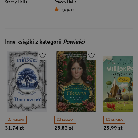
Stacey Halls
Stacey Halls
7,0 (647)
Inne książki z kategorii
Powieści
KSIĄŻKA
KSIĄŻKA
KSIĄŻKA
31,74 zł
28,83 zł
25,99 zł