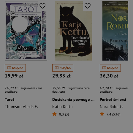
KSIĄŻKA
KSIĄŻKA
KSIĄŻKA
19,99 zł
29,83 zł
36,30 zł
24,99 zł
39,90 zł
49,90 zł
- sugerowana cena
- sugerowana cena
- sugerowana c
detaliczna
detaliczna
detaliczna
Tarot
Dociekania pewnego kota
Portret śmierci
Thomson Alexis E.
Katja Kettu
Nora Roberts
8,3 (3)
7,4 (536)