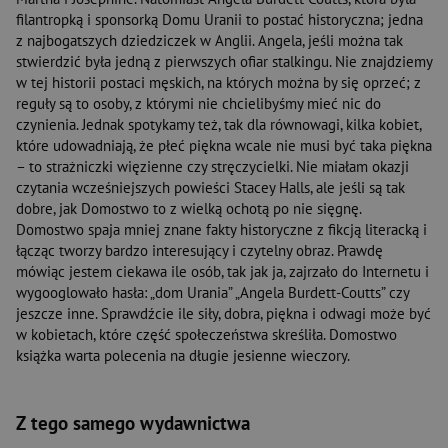
filantropką i sponsorką Domu Uranii to postać historyczna; jedna
z najbogatszych dziedziczek w Anglii. Angela, jeśli można tak
stwierdzić była jedną z pierwszych ofiar stalkingu. Nie znajdziemy
w tej historii postaci męskich, na których można by się oprzeć; z
reguły są to osoby, z którymi nie chcielibyśmy mieć nic do
czynienia. Jednak spotykamy też, tak dla równowagi, kilka kobiet,
które udowadniają, że płeć piękna wcale nie musi być taka piękna
– to strażniczki więzienne czy stręczycielki. Nie miałam okazji
czytania wcześniejszych powieści Stacey Halls, ale jeśli są tak
dobre, jak Domostwo to z wielką ochotą po nie sięgnę.
Domostwo spaja mniej znane fakty historyczne z fikcją literacką i
łącząc tworzy bardzo interesujący i czytelny obraz. Prawdę
mówiąc jestem ciekawa ile osób, tak jak ja, zajrzało do Internetu i
wygooglowało hasła: „dom Urania” „Angela Burdett-Coutts” czy
jeszcze inne. Sprawdźcie ile siły, dobra, piękna i odwagi może być
w kobietach, które część społeczeństwa skreśliła. Domostwo
książka warta polecenia na długie jesienne wieczory.
Z tego samego wydawnictwa