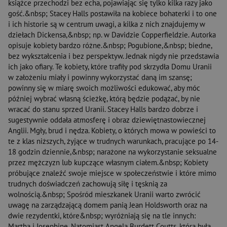
książce przechodzi bez echa, pojawiając się tylko kilka razy jako
gość.&nbsp; Stacey Halls postawiła na kobiece bohaterki i to one
i ich historie są w centrum uwagi, a kilka z nich znajdujemy w
dziełach Dickensa,&nbsp; np. w Davidzie Copperfieldzie. Autorka
opisuje kobiety bardzo różne.&nbsp; Pogubione,&nbsp; biedne,
bez wykształcenia i bez perspektyw. Jednak nigdy nie przedstawia
ich jako ofiary. Te kobiety, które trafiły pod skrzydła Domu Uranii
w założeniu miały i powinny wykorzystać daną im szansę;
powinny się w miarę swoich możliwości edukować, aby móc
później wybrać własną ścieżkę, którą będzie podążać, by nie
wracać do stanu sprzed Uranii. Stacey Halls bardzo dobrze i
sugestywnie oddała atmosferę i obraz dziewiętnastowiecznej
Anglii. Mgły, brud i nędza. Kobiety, o których mowa w powieści to
te z klas niższych, żyjące w trudnych warunkach, pracujące po 14-
18 godzin dziennie,&nbsp; narażone na wykorzystanie seksualne
przez mężczyzn lub kupczące własnym ciałem.&nbsp; Kobiety
próbujące znaleźć swoje miejsce w społeczeństwie i które mimo
trudnych doświadczeń zachowują siłę i tęsknią za
wolnością.&nbsp; Spośród mieszkanek Uranii warto zwrócić
uwagę na zarządzającą domem panią Jean Holdsworth oraz na
dwie rezydentki, które&nbsp; wyróżniają się na tle innych:
Martha i Josephine. Natomiast Angela Burdett Coutts, która była