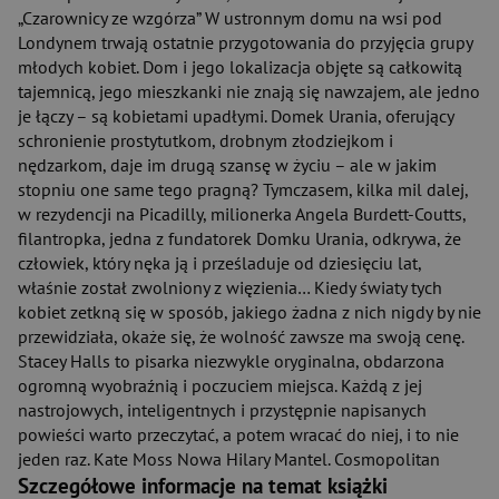
„Czarownicy ze wzgórza” W ustronnym domu na wsi pod
Londynem trwają ostatnie przygotowania do przyjęcia grupy
młodych kobiet. Dom i jego lokalizacja objęte są całkowitą
tajemnicą, jego mieszkanki nie znają się nawzajem, ale jedno
je łączy – są kobietami upadłymi. Domek Urania, oferujący
schronienie prostytutkom, drobnym złodziejkom i
nędzarkom, daje im drugą szansę w życiu – ale w jakim
stopniu one same tego pragną? Tymczasem, kilka mil dalej,
w rezydencji na Picadilly, milionerka Angela Burdett-Coutts,
filantropka, jedna z fundatorek Domku Urania, odkrywa, że
człowiek, który nęka ją i prześladuje od dziesięciu lat,
właśnie został zwolniony z więzienia… Kiedy światy tych
kobiet zetkną się w sposób, jakiego żadna z nich nigdy by nie
przewidziała, okaże się, że wolność zawsze ma swoją cenę.
Stacey Halls to pisarka niezwykle oryginalna, obdarzona
ogromną wyobraźnią i poczuciem miejsca. Każdą z jej
nastrojowych, inteligentnych i przystępnie napisanych
powieści warto przeczytać, a potem wracać do niej, i to nie
jeden raz. Kate Moss Nowa Hilary Mantel. Cosmopolitan
Szczegółowe informacje na temat książki