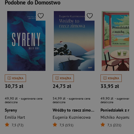
Podobne do Domostwo
KSIĄŻKA
KSIĄŻKA
KSIĄŻKA
30,75 zł
24,75 zł
33,95 zł
49,90 zł
54,99 zł
49,90 zł
- sugerowana cena
- sugerowana cena
- sugerowana c
detaliczna
detaliczna
detaliczna
Syreny
Wróżby to rzecz zimowa
Poniedziałek z ma
Emilia Hart
Eugenia Kuzniecowa
Michiko Aoyama
7,5 (72)
7,5 (151)
7,1 (221)