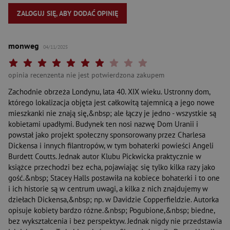
ZALOGUJ SIĘ, ABY DODAĆ OPINIĘ
monweg
04/11/2025
Twoja ocena: Beznadziejna 1/10"
Twoja ocena: Bardzo słaba 2/10"
Twoja ocena: Słaba 3/10"
Twoja ocena: Może być 4/10"
Twoja ocena: Przeciętna 5/10"
Twoja ocena: Dobra 6/10"
Twoja ocena: Bardzo dobra 7/10"
Twoja ocena: Rewelacyjna 8/10"
Twoja ocena: Wybitna 9/10"
Twoja ocena: Arcydzieło 10
opinia recenzenta nie jest potwierdzona zakupem
Zachodnie obrzeża Londynu, lata 40. XIX wieku. Ustronny dom,
którego lokalizacja objęta jest całkowitą tajemnicą a jego nowe
mieszkanki nie znają się,&nbsp; ale łączy je jedno - wszystkie są
kobietami upadłymi. Budynek ten nosi nazwę Dom Uranii i
powstał jako projekt społeczny sponsorowany przez Charlesa
Dickensa i innych filantropów, w tym bohaterki powieści Angeli
Burdett Coutts. Jednak autor Klubu Pickwicka praktycznie w
książce przechodzi bez echa, pojawiając się tylko kilka razy jako
gość.&nbsp; Stacey Halls postawiła na kobiece bohaterki i to one
i ich historie są w centrum uwagi, a kilka z nich znajdujemy w
dziełach Dickensa,&nbsp; np. w Davidzie Copperfieldzie. Autorka
opisuje kobiety bardzo różne.&nbsp; Pogubione,&nbsp; biedne,
bez wykształcenia i bez perspektyw. Jednak nigdy nie przedstawia