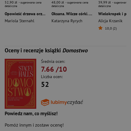
52,90 zł
48,00 zł
39,99 zł
- sugerowana cena
- sugerowana cena
- sugerowana c
detaliczna
detaliczna
detaliczna
Opowieść drzewa orzechowego. Pomroczność
Oksana. Wilcze córki. Tom 3
Mariola Sternahl
Katarzyna Ryrych
Alicja Krzanik
10,0 (2)
Oceny i recenzje książki
Domostwo
Średnia ocen:
7.66
/10
Liczba ocen:
52
Powiedz nam, co myślisz!
Pomóż innym i zostaw ocenę!