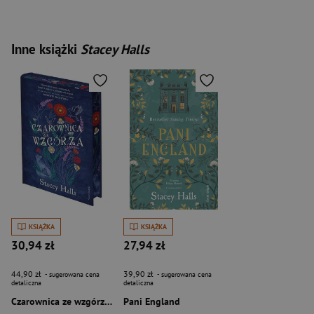
Inne książki
Stacey Halls
KSIĄŻKA
KSIĄŻKA
30,94 zł
27,94 zł
44,90 zł
39,90 zł
- sugerowana cena
- sugerowana cena
detaliczna
detaliczna
Czarownica ze wzgórza (edycja kolekcjonerska)
Pani England