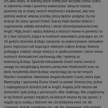
ich jako ofiary. Te kobiety, które trafiły pod skrzydła Domu Uranii
w założeniu miały i powinny wykorzystać daną im szansę;
powinny się w miarę swoich możliwości edukować, aby móc
później wybrać własną ścieżkę, którą będzie podążać, by nie
wracać do stanu sprzed Uranii. Stacey Halls bardzo dobrze i
sugestywnie oddała atmosferę i obraz dziewiętnastowiecznej
Anglii. Mgły, brud i nędza. Kobiety, o których mowa w powieści to
te z klas niższych, żyjące w trudnych warunkach, pracujące po 14-
18 godzin dziennie,&nbsp; narażone na wykorzystanie seksualne
przez mężczyzn lub kupczące własnym ciałem.&nbsp; Kobiety
próbujące znaleźć swoje miejsce w społeczeństwie i które mimo
trudnych doświadczeń zachowują siłę i tęsknią za
wolnością.&nbsp; Spośród mieszkanek Uranii warto zwrócić
uwagę na zarządzającą domem panią Jean Holdsworth oraz na
dwie rezydentki, które&nbsp; wyróżniają się na tle innych:
Martha i Josephine. Natomiast Angela Burdett Coutts, która była
filantropką i sponsorką Domu Uranii to postać historyczna; jedna
z najbogatszych dziedziczek w Anglii. Angela, jeśli można tak
stwierdzić była jedną z pierwszych ofiar stalkingu. Nie znajdziemy
w tej historii postaci męskich, na których można by się oprzeć; z
reguły są to osoby, z którymi nie chcielibyśmy mieć nic do
czynienia. Jednak spotykamy też, tak dla równowagi, kilka kobiet,