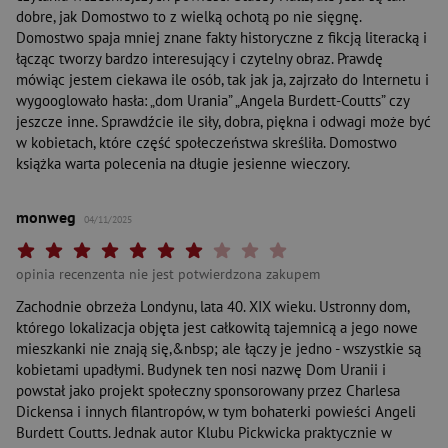
dobre, jak Domostwo to z wielką ochotą po nie sięgnę.
Domostwo spaja mniej znane fakty historyczne z fikcją literacką i
łącząc tworzy bardzo interesujący i czytelny obraz. Prawdę
mówiąc jestem ciekawa ile osób, tak jak ja, zajrzało do Internetu i
wygooglowało hasła: „dom Urania” „Angela Burdett-Coutts” czy
jeszcze inne. Sprawdźcie ile siły, dobra, piękna i odwagi może być
w kobietach, które część społeczeństwa skreśliła. Domostwo
książka warta polecenia na długie jesienne wieczory.
monweg
04/11/2025
Twoja ocena: Beznadziejna 1/10"
Twoja ocena: Bardzo słaba 2/10"
Twoja ocena: Słaba 3/10"
Twoja ocena: Może być 4/10"
Twoja ocena: Przeciętna 5/10"
Twoja ocena: Dobra 6/10"
Twoja ocena: Bardzo dobra 7/10"
Twoja ocena: Rewelacyjna 8/10"
Twoja ocena: Wybitna 9/10"
Twoja ocena: Arcydzieło 10
opinia recenzenta nie jest potwierdzona zakupem
Zachodnie obrzeża Londynu, lata 40. XIX wieku. Ustronny dom,
którego lokalizacja objęta jest całkowitą tajemnicą a jego nowe
mieszkanki nie znają się,&nbsp; ale łączy je jedno - wszystkie są
kobietami upadłymi. Budynek ten nosi nazwę Dom Uranii i
powstał jako projekt społeczny sponsorowany przez Charlesa
Dickensa i innych filantropów, w tym bohaterki powieści Angeli
Burdett Coutts. Jednak autor Klubu Pickwicka praktycznie w