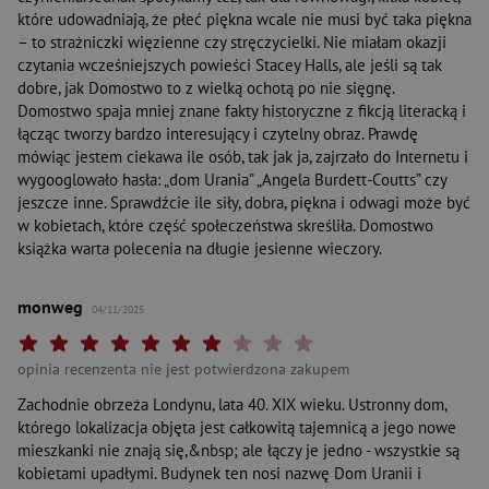
które udowadniają, że płeć piękna wcale nie musi być taka piękna
– to strażniczki więzienne czy stręczycielki. Nie miałam okazji
czytania wcześniejszych powieści Stacey Halls, ale jeśli są tak
dobre, jak Domostwo to z wielką ochotą po nie sięgnę.
Domostwo spaja mniej znane fakty historyczne z fikcją literacką i
łącząc tworzy bardzo interesujący i czytelny obraz. Prawdę
mówiąc jestem ciekawa ile osób, tak jak ja, zajrzało do Internetu i
wygooglowało hasła: „dom Urania” „Angela Burdett-Coutts” czy
jeszcze inne. Sprawdźcie ile siły, dobra, piękna i odwagi może być
w kobietach, które część społeczeństwa skreśliła. Domostwo
książka warta polecenia na długie jesienne wieczory.
monweg
04/11/2025
Twoja ocena: Beznadziejna 1/10"
Twoja ocena: Bardzo słaba 2/10"
Twoja ocena: Słaba 3/10"
Twoja ocena: Może być 4/10"
Twoja ocena: Przeciętna 5/10"
Twoja ocena: Dobra 6/10"
Twoja ocena: Bardzo dobra 7/10"
Twoja ocena: Rewelacyjna 8/10"
Twoja ocena: Wybitna 9/10"
Twoja ocena: Arcydzieło 10
opinia recenzenta nie jest potwierdzona zakupem
Zachodnie obrzeża Londynu, lata 40. XIX wieku. Ustronny dom,
którego lokalizacja objęta jest całkowitą tajemnicą a jego nowe
mieszkanki nie znają się,&nbsp; ale łączy je jedno - wszystkie są
kobietami upadłymi. Budynek ten nosi nazwę Dom Uranii i