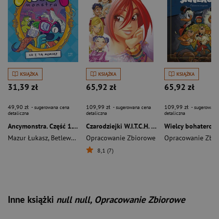
KSIĄŻKA
KSIĄŻKA
KSIĄŻKA
31,39 zł
65,92 zł
65,92 zł
49,90 zł
109,99 zł
109,99 zł
- sugerowana cena
- sugerowana cena
- sugerowana
detaliczna
detaliczna
detaliczna
Ancymonstra. Część 1. Co z tą mumią?
Czarodziejki W.I.T.C.H. Księga 20
Mazur Łukasz
,
Betlewska Ewa
Opracowanie Zbiorowe
Opracowanie Zbi
8,1 (7)
Inne książki
null null, Opracowanie Zbiorowe