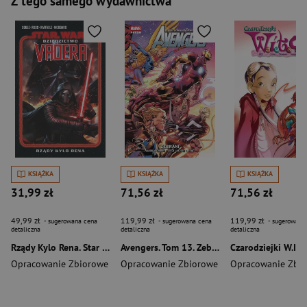
Z tego samego wydawnictwa
KSIĄŻKA
KSIĄŻKA
KSIĄŻKA
31,99 zł
71,56 zł
71,56 zł
49,99 zł
119,99 zł
119,99 zł
- sugerowana cena
- sugerowana cena
- sugerowana
detaliczna
detaliczna
detaliczna
Rządy Kylo Rena. Star Wars. Dziedzictwo Vadera. Tom 1
Avengers. Tom 13. Zebrani
Opracowanie Zbiorowe
Opracowanie Zbiorowe
Opracowanie Zbi