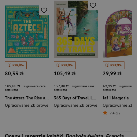
KSIĄŻKA
KSIĄŻKA
KSIĄŻKA
80,33 zł
105,49 zł
29,99 zł
109,00 zł
137,00 zł
49,99 zł
- sugerowana cena
- sugerowana cena
- sugerowana c
detaliczna
detaliczna
detaliczna
The Aztecs. The Rise and Fall of a Mighty Empire
365 Days of Travel. Lonely Planet
Jaś i Małgosia
Opracowanie Zbiorowe
Opracowanie Zbiorowe
Opracowanie Zbi
7,4 (8)
Oceny i recenzje książki
Dookoła świata. Francja.