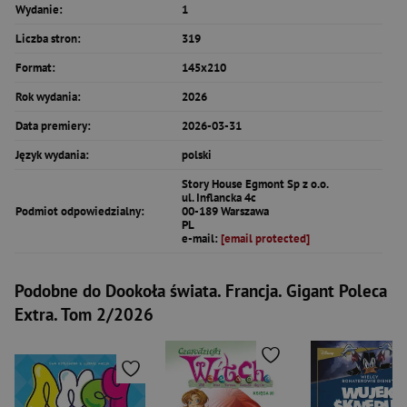
Wydanie:
1
Liczba stron:
319
Format:
145x210
Rok wydania:
2026
Data premiery:
2026-03-31
Język wydania:
polski
Story House Egmont Sp z o.o.
ul. Inflancka 4c
Podmiot odpowiedzialny:
00-189 Warszawa
PL
e-mail:
[email protected]
Podobne do Dookoła świata. Francja. Gigant Poleca
Extra. Tom 2/2026