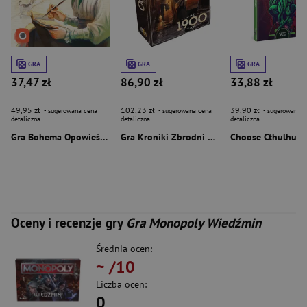
GRA
GRA
GRA
37,47 zł
86,90 zł
33,88 zł
49,95 zł
102,23 zł
39,90 zł
- sugerowana cena
- sugerowana cena
- sugerowana c
detaliczna
detaliczna
detaliczna
Gra Bohema Opowieści z Montmarte
Gra Kroniki Zbrodni 1900
Oceny i recenzje gry
Gra Monopoly Wiedźmin
Średnia ocen:
~
/10
Liczba ocen:
0