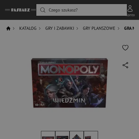
Czego szukasz?
Konto
KATALOG
GRY I ZABAWKI
GRY PLANSZOWE
GRA MO