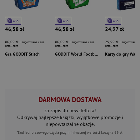
GRA
GRA
GRA
46,58 zł
46,58 zł
24,97 zł
80,09 zł
80,09 zł
29,99 zł
- sugerowana cena
- sugerowana cena
- sugerowana c
detaliczna
detaliczna
detaliczna
Gra GODDIT Stitch
GODDIT World Football Stars
DARMOWA DOSTAWA
za zapis do newslettera!
Odkrywaj najlepsze książki, wyjątkowe promocje i
niepowtarzalne okazje.
*Kod jednorazowego użycia przy minimalnej wartości koszyka 69 zł.