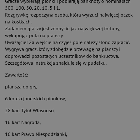
Gracze wybierają pionki i pobierają banknoty o nominałach
500, 100, 50, 20, 10, 5 i 1.
Rozgrywkę rozpoczyna osoba, która wyrzuci najwięcej oczek
na kostkach.
Zadaniem graczy jest zdobycie jak największej fortuny,
wykupując pola na planszy.
Uważajcie! Za wejście na czyjeś pole należy słono zapłacić.
Wygrywa gracz, który zdobędzie przewagę na planszy i
doprowadzi pozostałych uczestników do bankructwa.
Szczegółowa instrukcja znajduje się w pudełku.
Zawartość:
plansza do gry,
6 kolekcjonerskich pionków,
28 kart Tytuł Własności,
16 kart Nagroda,
16 kart Prawo Niespodzianki,