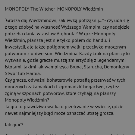
MONOPOLY The Witcher MONOPOLY Wiedźmin
“Grosza daj Wiedźminowi, sakiewką potrząśnij…” - czy uda się
z tego zdobyć na własność Wyższego Wampira, czy nadejdzie
potrzeba dania w zastaw Alghoula? W grze Monopoly
Wiedźmin, plansza jest nie tylko polem do handlu i
inwestycji, ale także poligonem walki przeciwko mrocznym
potworom z uniwersum Wiedźmina. Każdy krok na planszy to
wyzwanie, gdzie gracze muszą zmierzyć się z legendarnymi
istotami, takimi jak wampirzyca Bruxa, Starucha, Demoniczny
Stwór lub Harpia.
Czy gracze, odważni bohaterowie potrafią przetrwać w tych
mrocznych zakamarkach i zgromadzić bogactwo, czy też
zginą w szponach potworów, które czyhają na planszy
Monopoly Wiedźmin?
Ta gra to prawdziwa walka o przetrwanie w świecie, gdzie
nawet najmniejszy błąd może oznaczać utratę grosza.
Jak grać?