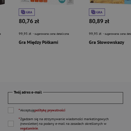
GRA
GRA
80,76 zł
80,89 zł
99,95 zł
99,95 zł
a
- sugerowana cena detaliczna
- sugerowana cena det
Gra Między Półkami
Gra Słowowskazy
Twój adres e-mail
*
Akceptuję
politykę prywatności
*
Zgadzam się na otrzymywanie wiadomości marketingowych
(newsletter) na podany
e-mail
na zasadach określonych w
regulaminie
.