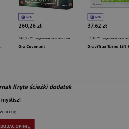
GRA
GRA
260,26 zł
37,62 zł
349,95 zł
53,10 zł
- sugerowana cena detaliczna
- sugerowana cena det
nt Rozum i wiara dodatek
Gra Covenant
nak Kręte ścieżki dodatek
 myślisz!
aw ocenę!
Y DODAĆ OPINIĘ