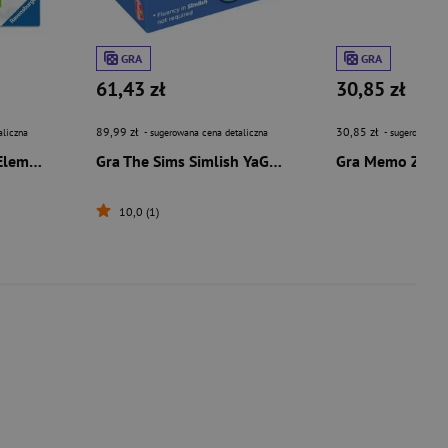
GRA
GRA
61,43 zł
30,85 zł
89,99 zł
30,85 zł
aliczna
- sugerowana cena detaliczna
- sugerowana c
GraviTrax Turbo Lift Element
Gra The Sims Simlish YaGoBuGi
10,0 (1)