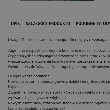
OPIS
SZCZEGÓŁY PRODUKTU
PODOBNE TYTUŁ
Uwaga! To nie jest samodzielna gra! Do rozgrywki wymagana
Zaginiona wyspa Arnak: Kręte ścieżki to rozszerzenie pozwal
Czy podążycie ścieżką mądrości wytyczoną przez proroka w 
A może rzucicie wyzwanie losowi i ujawnicie zakazane tajemn
Wybór należy do Was, a każda droga będzie zupełnie nowy
Co wprowadza dodatek?
Nową, dwustronną planszę główną, dzięki której zbadacie jas
Pająka.
2 zupełnie nowe, wymagające tory badań zaprojektowane do r
wyzwanie będzie jeszcze większe!)
Nowych asystentów, strażników, stanowiska archeologiczne i
Czym jest Zaginiona wyspa Arnak?