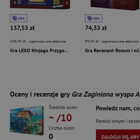
GRA
GRA
137,53 zł
74,33 zł
169,95 zł
99,95 zł
- sugerowana cena detaliczna
- sugerowana cena detaliczna
Gra LEGO Ninjago Przygody Perły Przeznaczenia
Gra Revena
Oceny i recenzje gry
Gra Zaginiona wyspa Ar
Średnia ocen:
Powiedz nam, co
~
/10
Pomóż innym i zost
Liczba ocen:
0
ZALOGUJ SIĘ, AB