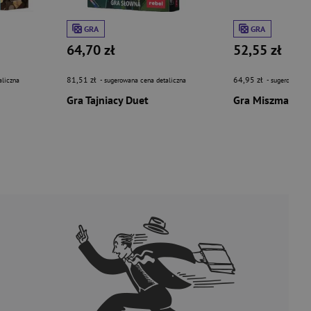
GRA
GRA
64,70 zł
52,55 zł
81,51 zł
64,95 zł
aliczna
- sugerowana cena detaliczna
- sugerowana c
Gra Tajniacy Duet
Gra Miszmasz! J