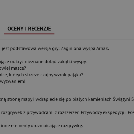
Y
OCENY I RECENZJE
 jest podstawowa wersja gry: Zaginiona wyspa Arnak.
ające odkryć nieznane dotąd zakątki wyspy.
sowiej masce?
ice, których strzeże czujny wzrok pająka?
m wyzwaniem!
ną stronę mapy i wdrapiecie się po białych kamieniach Świątyni S
ozgrywek z przywódcami z rozszerzeń Przywódcy ekspedycji i Posz
 inne elementy urozmaicające rozgrywkę.