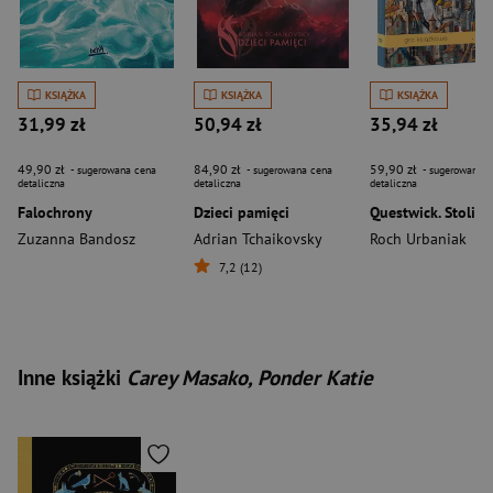
KSIĄŻKA
KSIĄŻKA
KSIĄŻKA
31,99 zł
50,94 zł
35,94 zł
49,90 zł
84,90 zł
59,90 zł
- sugerowana cena
- sugerowana cena
- sugerowana c
detaliczna
detaliczna
detaliczna
Falochrony
Dzieci pamięci
Zuzanna Bandosz
Adrian Tchaikovsky
Roch Urbaniak
7,2 (12)
Inne książki
Carey Masako, Ponder Katie