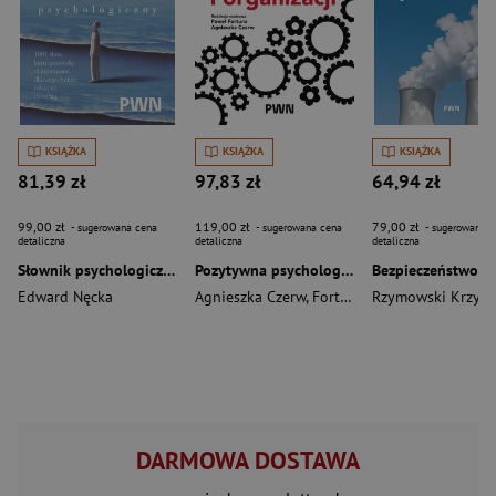
KSIĄŻKA
KSIĄŻKA
KSIĄŻKA
81,39 zł
97,83 zł
64,94 zł
99,00 zł
119,00 zł
79,00 zł
- sugerowana cena
- sugerowana cena
- sugerowana c
detaliczna
detaliczna
detaliczna
Słownik psychologiczny
Pozytywna psychologia pracy i organizacji
Edward Nęcka
Agnieszka Czerw
,
Fortuna Paweł
Rzymowski Krzysz
DARMOWA DOSTAWA