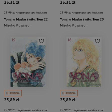
23,31 zł
23,31 zł
29,99 zł
29,99 zł
- sugerowana cena detaliczna
- sugerowana cena detaliczna
Yona w blasku świtu. Tom 22
Yona w blasku świtu. Tom 20
Mizuho Kusanagi
Mizuho Kusanagi
KSIĄŻKA
KSIĄŻKA
25,89 zł
25,89 zł
29,99 zł
29,99 zł
- sugerowana cena detaliczna
- sugerowana cena detaliczna