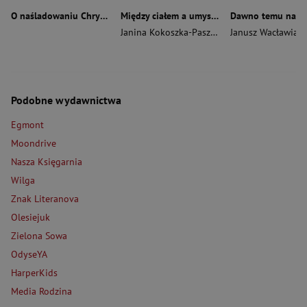
O naśladowaniu Chrystusa wyd. 2026
Między ciałem a umysłem
Janina Kokoszka-Paszkot
,
Piotr Wierzbiński
Janusz Wacławiak
Podobne wydawnictwa
Egmont
Moondrive
Nasza Księgarnia
Wilga
Znak Literanova
Olesiejuk
Zielona Sowa
OdyseYA
HarperKids
Media Rodzina