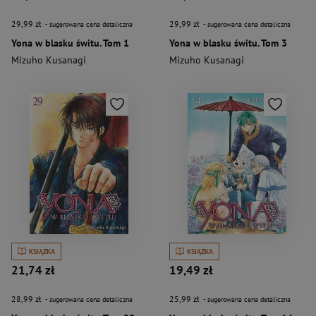
29,99 zł
29,99 zł
- sugerowana cena detaliczna
- sugerowana cena detaliczna
Yona w blasku świtu. Tom 1
Yona w blasku świtu. Tom 3
Mizuho Kusanagi
Mizuho Kusanagi
KSIĄŻKA
KSIĄŻKA
21,74 zł
19,49 zł
28,99 zł
25,99 zł
- sugerowana cena detaliczna
- sugerowana cena detaliczna