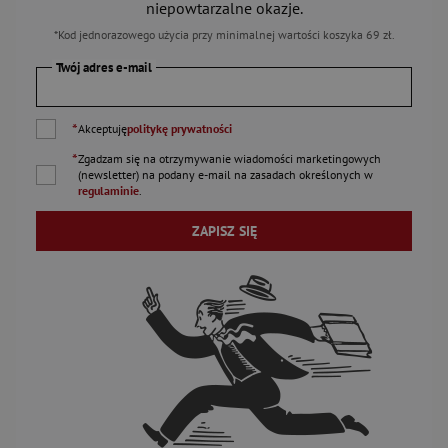
niepowtarzalne okazje.
*Kod jednorazowego użycia przy minimalnej wartości koszyka 69 zł.
Twój adres e-mail
*
Akceptuję
politykę prywatności
*
Zgadzam się na otrzymywanie wiadomości marketingowych
(newsletter) na podany
e-mail
na zasadach określonych w
regulaminie
.
ZAPISZ SIĘ