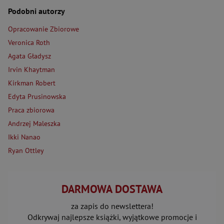
Podobni autorzy
Opracowanie Zbiorowe
Veronica Roth
Agata Gładysz
Irvin Khaytman
Kirkman Robert
Edyta Prusinowska
Praca zbiorowa
Andrzej Maleszka
Ikki Nanao
Ryan Ottley
DARMOWA DOSTAWA
za zapis do newslettera!
Odkrywaj najlepsze książki, wyjątkowe promocje i