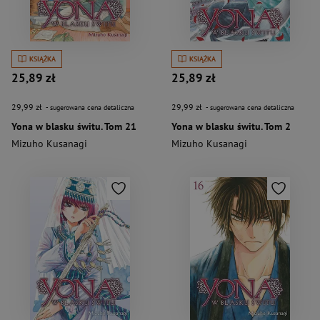
KSIĄŻKA
KSIĄŻKA
25,89 zł
25,89 zł
29,99 zł
29,99 zł
- sugerowana cena detaliczna
- sugerowana cena detaliczna
Yona w blasku świtu. Tom 21
Yona w blasku świtu. Tom 2
Mizuho Kusanagi
Mizuho Kusanagi