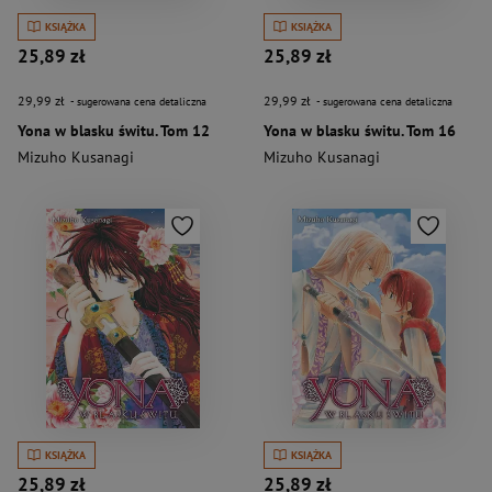
KSIĄŻKA
KSIĄŻKA
25,89 zł
25,89 zł
29,99 zł
29,99 zł
- sugerowana cena detaliczna
- sugerowana cena detaliczna
Yona w blasku świtu. Tom 12
Yona w blasku świtu. Tom 16
Mizuho Kusanagi
Mizuho Kusanagi
KSIĄŻKA
KSIĄŻKA
25,89 zł
25,89 zł