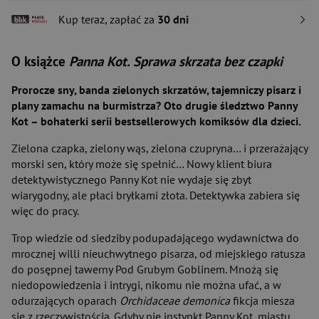
Kup teraz, zapłać za
30 dni
O książce
Panna Kot. Sprawa skrzata bez czapki
Prorocze sny, banda zielonych skrzatów, tajemniczy pisarz i
plany zamachu na burmistrza? Oto drugie śledztwo Panny
Kot – bohaterki serii bestsellerowych komiksów dla dzieci.
Zielona czapka, zielony wąs, zielona czupryna… i przerażający
morski sen, który może się spełnić… Nowy klient biura
detektywistycznego Panny Kot nie wydaje się zbyt
wiarygodny, ale płaci bryłkami złota. Detektywka zabiera się
więc do pracy.
Trop wiedzie od siedziby podupadającego wydawnictwa do
mrocznej willi nieuchwytnego pisarza, od miejskiego ratusza
do posępnej tawerny Pod Grubym Goblinem. Mnożą się
niedopowiedzenia i intrygi, nikomu nie można ufać, a w
odurzających oparach
Orchidaceae demonica
fikcja miesza
się z rzeczywistością. Gdyby nie instynkt Panny Kot, miastu