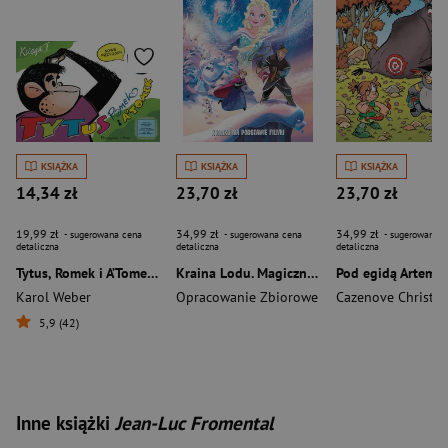
KSIĄŻKA
KSIĄŻKA
KSIĄŻKA
14,34 zł
23,70 zł
23,70 zł
19,99 zł
34,99 zł
34,99 zł
- sugerowana cena
- sugerowana cena
- sugerowana c
detaliczna
detaliczna
detaliczna
Tytus, Romek i A’Tomek. Nowe przygody. Księga I
Kraina Lodu. Magiczny świat Disneya w komiksie
Karol Weber
Opracowanie Zbiorowe
Cazenove Christo
5,9 (42)
Inne książki
Jean-Luc Fromental