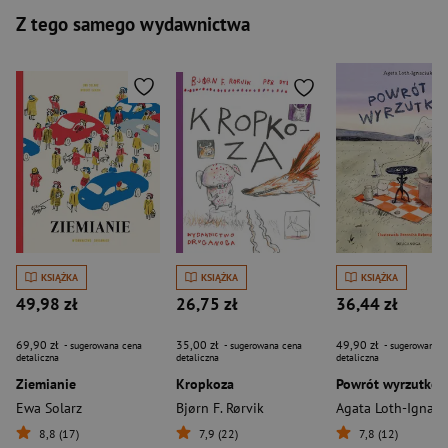
Z tego samego wydawnictwa
KSIĄŻKA
KSIĄŻKA
KSIĄŻKA
49,98 zł
26,75 zł
36,44 zł
69,90 zł
35,00 zł
49,90 zł
- sugerowana cena
- sugerowana cena
- sugerowana c
detaliczna
detaliczna
detaliczna
Ziemianie
Kropkoza
Powrót wyrzutkó
Ewa Solarz
Bjørn F. Rørvik
Agata Loth-Ignaci
8,8 (17)
7,9 (22)
7,8 (12)