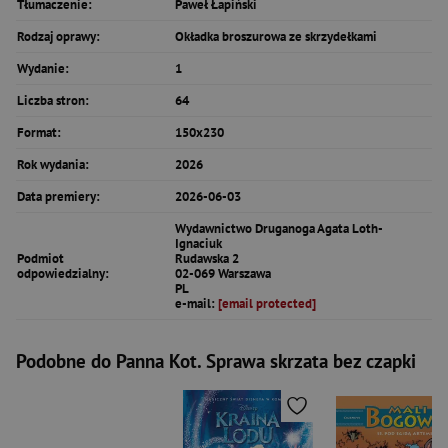
Tłumaczenie:
Paweł Łapiński
Rodzaj oprawy:
Okładka broszurowa ze skrzydełkami
Wydanie:
1
Liczba stron:
64
Format:
150x230
Rok wydania:
2026
Data premiery:
2026-06-03
Wydawnictwo Druganoga Agata Loth-
Ignaciuk
Podmiot
Rudawska 2
odpowiedzialny:
02-069 Warszawa
PL
e-mail:
[email protected]
Podobne do Panna Kot. Sprawa skrzata bez czapki