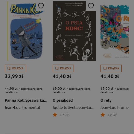
KSIĄŻKA
KSIĄŻKA
KSIĄŻKA
32,99 zł
41,40 zł
41,40 zł
44,90 zł
69,00 zł
69,00 zł
- sugerowana cena
- sugerowana cena
- sugerowana c
detaliczna
detaliczna
detaliczna
Panna Kot. Sprawa kanarka
O psiakość!
O rety
Jean-Luc Fromental
Joelle Jolivet
,
Jean-Luc Fromental
Jean-Luc Fromenta
8,3 (8)
8,0 (6)