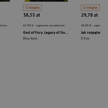
KSIĄŻKA
KSIĄŻKA
38,53 zł
29,78 zł
62,90 zł
48,00 zł
aliczna
- sugerowana cena detaliczna
- sugerowana c
God of Fury. Legacy of Gods Tom 5
Rina Kent
P. Emi