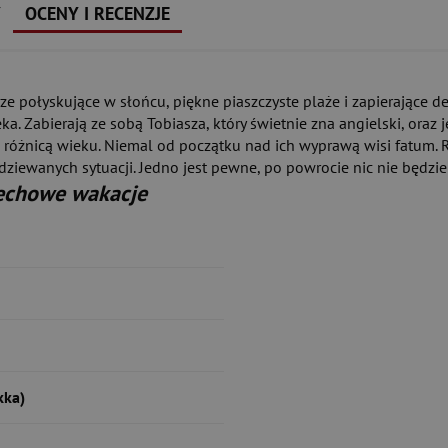
Y
OCENY I RECENZJE
rze połyskujące w słońcu, piękne piaszczyste plaże i zapierające 
eka. Zabierają ze sobą Tobiasza, który świetnie zna angielski, oraz
żą różnicą wieku. Niemal od początku nad ich wyprawą wisi fatum
ewanych sytuacji. Jedno jest pewne, po powrocie nic nie będzie 
echowe wakacje
kka)