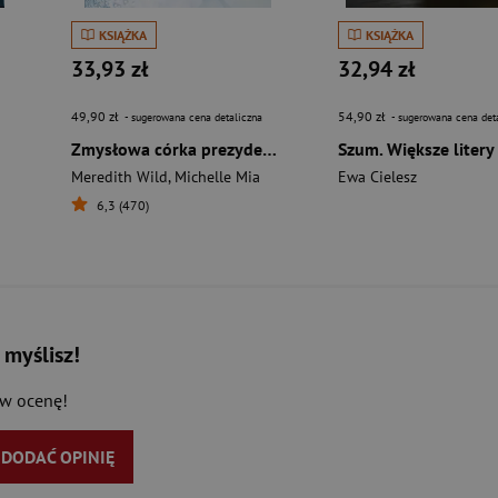
KSIĄŻKA
KSIĄŻKA
33,93 zł
32,94 zł
49,90 zł
54,90 zł
- sugerowana cena detaliczna
- sugerowana cena det
Zmysłowa córka prezydenta
Szum. Większe litery
Meredith Wild
,
Michelle Mia
Ewa Cielesz
6,3 (470)
 myślisz!
aw ocenę!
Y DODAĆ OPINIĘ