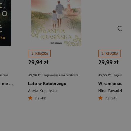
KSIĄŻKA
KSIĄŻKA
29,94 zł
29,99 zł
49,90 zł
49,99 zł
aliczna
- sugerowana cena detaliczna
- sugerowana c
Ojciec, którego miało nie być
Lato w Kołobrzegu
W ramionach w
Aneta Krasińska
Nina Zawadzka
7,2 (48)
7,8 (54)