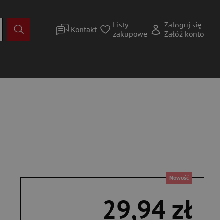
Listy
Zaloguj się
Kontakt
zakupowe
Załóż konto
Nowość
29,94 zł