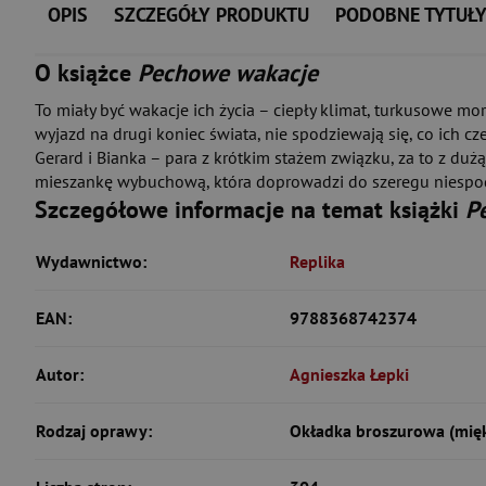
OPIS
SZCZEGÓŁY PRODUKTU
PODOBNE TYTUŁ
O książce
Pechowe wakacje
To miały być wakacje ich życia – ciepły klimat, turkusowe mo
wyjazd na drugi koniec świata, nie spodziewają się, co ich cz
Gerard i Bianka – para z krótkim stażem związku, za to z du
mieszankę wybuchową, która doprowadzi do szeregu niespodzi
Szczegółowe informacje na temat książki
P
Wydawnictwo:
Replika
EAN:
9788368742374
Autor:
Agnieszka Łepki
Rodzaj oprawy:
Okładka broszurowa (mię