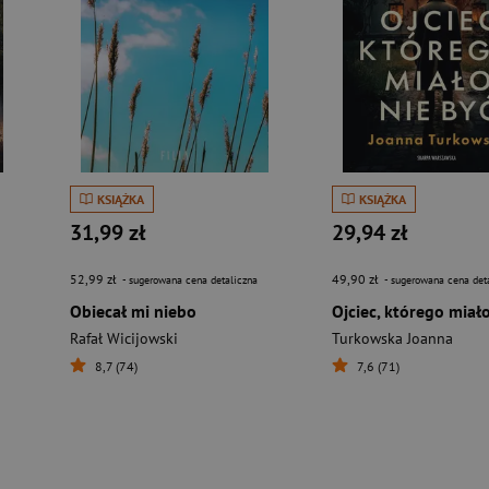
KSIĄŻKA
KSIĄŻKA
31,99 zł
29,94 zł
52,99 zł
49,90 zł
- sugerowana cena detaliczna
- sugerowana cena det
Obiecał mi niebo
Rafał Wicijowski
Turkowska Joanna
8,7 (74)
7,6 (71)