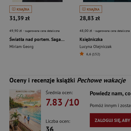
KSIĄŻKA
KSIĄŻKA
31,39 zł
28,83 zł
49,90 zł
48,00 zł
- sugerowana cena detaliczna
- sugerowana cena detaliczna
Światła nad portem. Saga portowa Tom. 1
Księżniczka
Miriam Georg
Lucyna Olejniczak
6,6 (152)
Oceny i recenzje książki
Pechowe wakacje
Średnia ocen:
Powiedz nam, co
7.83
/10
Pomóż innym i zost
ZALOGUJ SIĘ, AB
Liczba ocen:
36