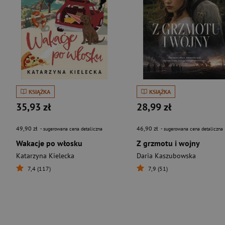
KSIĄŻKA
KSIĄŻKA
35,93 zł
28,99 zł
49,90 zł
46,90 zł
- sugerowana cena detaliczna
- sugerowana cena detaliczna
Wakacje po włosku
Z grzmotu i wojny
Katarzyna Kielecka
Daria Kaszubowska
7,4 (117)
7,9 (51)