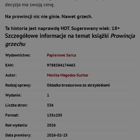
decyzja ma swoją cenę.
Na prowincji nic nie ginie. Nawet grzech.
Ta historia jest naprawdę HOT. Sugerowany wiek: 18+
Szczegółowe informacje na temat książki
Prowincja
grzechu
Wydawnictwo:
Papierowe Serca
EAN:
9788384174463
Autor:
Monika Magoska-Suchar
Rodzaj oprawy:
Okładka broszurowa ze skrzydełkami
Wydanie:
1
Liczba stron:
336
Format:
135x205
Rok wydania:
2026
Data premiery:
2026-02-25