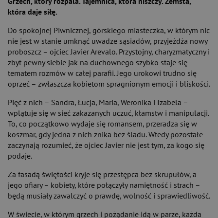
Grzech, który rozpala. Tajemnica, która niszczy. Zemsta,
która daje siłę.
Do spokojnej Piwnicznej, górskiego miasteczka, w którym nic
nie jest w stanie umknąć uwadze sąsiadów, przyjeżdża nowy
proboszcz – ojciec Javier Arevalo. Przystojny, charyzmatyczny i
zbyt pewny siebie jak na duchownego szybko staje się
tematem rozmów w całej parafii. Jego urokowi trudno się
oprzeć – zwłaszcza kobietom spragnionym emocji i bliskości.
Pięć z nich – Sandra, Łucja, Maria, Weronika i Izabela –
wplątuje się w sieć zakazanych uczuć, kłamstw i manipulacji.
To, co początkowo wydaje się romansem, przeradza się w
koszmar, gdy jedna z nich znika bez śladu. Wtedy pozostałe
zaczynają rozumieć, że ojciec Javier nie jest tym, za kogo się
podaje.
Za fasadą świętości kryje się przestępca bez skrupułów, a
jego ofiary – kobiety, które połączyły namiętność i strach –
będą musiały zawalczyć o prawdę, wolność i sprawiedliwość.
W świecie, w którym grzech i pożądanie idą w parze, każda