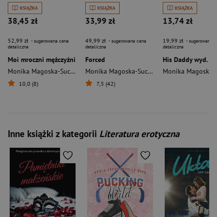
KSIĄŻKA
KSIĄŻKA
KSIĄŻKA
38,45 zł
33,99 zł
13,74 zł
52,99 zł
49,99 zł
19,99 zł
- sugerowana cena
- sugerowana cena
- sugerowana c
detaliczna
detaliczna
detaliczna
Moi mroczni mężczyźni
Forced
Monika Magoska-Suchar
Monika Magoska-Suchar
10,0 (8)
7,5 (42)
Inne książki z kategorii
Literatura erotyczna