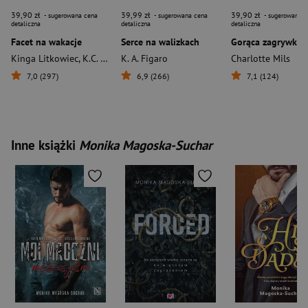
39,90 zł
39,99 zł
39,90 zł
- sugerowana cena
- sugerowana cena
- sugerowana c
detaliczna
detaliczna
detaliczna
Facet na wakacje
Serce na walizkach
Gorąca zagrywka
Kinga Litkowiec
,
K.C. Hiddenstorm
K. A. Figaro
,
Magdalena Winnicka
Charlotte Mils
,
Charlotte Mil
7,0 (297)
6,9 (266)
7,1 (124)
Inne książki
Monika Magoska-Suchar