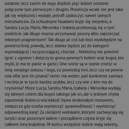
ostatnie, lecz zanim do tego dojdzie pięć kobiet zostanie
połączone tym pierwszym i drugim. Prowincja wcale nie jest taka
jak się większości wydaje, potrafi zaskoczyć nawet samych
mieszkańców. Za schludnymi fasadami kryje się niejedno, a
Sandra, Łucja, Maria, Weronika i Izabela przekonują się o tym
osobiście. Jak długo można utrzymywać pozory albo zaprzeczać
własnym pragnieniom? Tak długo aż coś lub ktoś wydobędzie na
powierzchnię prawdę, lecz daleko będzie jej do kategorii
wyzwalającej i oczyszczającej, chociaż… Niektórzy nie powinni
igrać z ogniem i dotyczy to grona pewnych kobiet oraz kogoś, kto
myśli, iż ma te panie w garści. One wiele są w stanie znieść w
imię swojego statusu i tego, co powiedzą inni, lecz czy na pewno
rola ofiar jest im pisana? Javier ma wobec pań konkretne zamiary
i wciela je w życie bardzo szybko, lecz czy wie z kim ma do
czynienia? Może Łucja, Sandra, Maria, Izabela i Weronika wydają
się łatwym celem dla kogoś takiego jak on, ale o jednym chyba
zapomniał. Kobieca wściekłość bywa doskonałym motywem,
zwłaszcza gdy trzeba wymierzyć sprawiedliwość i wymierzyć
odpowiednią karę! Za sielskimi widokami, którymi zachwycają się
turyści oraz pozornym ładem i porządkiem często kryje się
całkiem inny krajobraz. W końcu wszędzie ludzie mają sekrety,