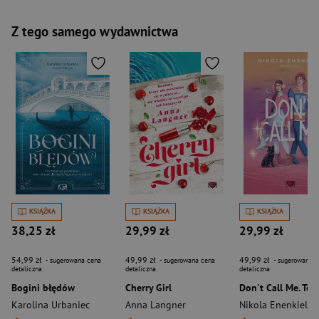
Z tego samego wydawnictwa
KSIĄŻKA
KSIĄŻKA
KSIĄŻKA
38,25 zł
29,99 zł
29,99 zł
54,99 zł
49,99 zł
49,99 zł
- sugerowana cena
- sugerowana cena
- sugerowana c
detaliczna
detaliczna
detaliczna
Bogini błędów
Cherry Girl
Don't Call Me. To
Karolina Urbaniec
Anna Langner
Nikola Enenkiel