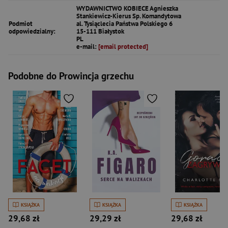
WYDAWNICTWO KOBIECE Agnieszka
Stankiewicz-Kierus Sp. Komandytowa
Podmiot
al. Tysiąclecia Państwa Polskiego 6
odpowiedzialny:
15-111 Białystok
PL
e-mail:
[email protected]
Podobne do Prowincja grzechu
KSIĄŻKA
KSIĄŻKA
KSIĄŻKA
29,68 zł
29,29 zł
29,68 zł