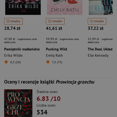
KSIĄŻKA
KSIĄŻKA
KSIĄŻKA
28,74 zł
41,61 zł
37,22 zł
47,90 zł
59,99 zł
52,99 zł
- sugerowana cena
- sugerowana cena
- sugerowana c
detaliczna
detaliczna
detaliczna
Pamiętniki małżeńskie
Pucking Wild
Erika Wilde
Emily Rath
Elle Kennedy
8,5 (10)
7,5 (73)
Oceny i recenzje książki
Prowincja grzechu
Średnia ocen:
6.83
/10
Liczba ocen:
534