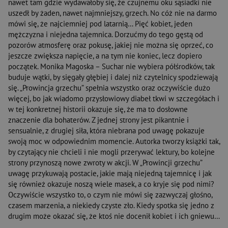
nawet tam gdzie wydawałoby się, że czujnemu oku sąsiadki nie
uszedł by żaden, nawet najmniejszy, grzech. No cóż nie na darmo
mówi się, że najciemniej pod latarnią… Pięć kobiet, jeden
mężczyzna i niejedna tajemnica. Dorzućmy do tego gęstą od
pozorów atmosferę oraz pokusę, jakiej nie można się oprzeć, co
jeszcze zwiększa napięcie, a na tym nie koniec, lecz dopiero
początek. Monika Magoska – Suchar nie wybiera półśrodków, tak
buduje wątki, by sięgały głębiej i dalej niż czytelnicy spodziewają
się. „Prowincja grzechu” spełnia wszystko oraz oczywiście dużo
więcej, bo jak wiadomo przysłowiowy diabeł tkwi w szczegółach i
w tej konkretnej historii okazuje się, że ma to dosłowne
znaczenie dla bohaterów. Z jednej strony jest pikantnie i
sensualnie, z drugiej siła, która niebrana pod uwagę pokazuje
swoją moc w odpowiednim momencie. Autorka tworzy książki tak,
by czytający nie chcieli i nie mogli przerywać lektury, bo kolejne
strony przynoszą nowe zwroty w akcji. W „Prowincji grzechu”
uwagę przykuwają postacie, jakie mają niejedną tajemnicę i jak
się również okazuje noszą wiele masek, a co kryje się pod nimi?
Oczywiście wszystko to, o czym nie mówi się zazwyczaj głośno,
czasem marzenia, a niekiedy czyste zło. Kiedy spotka się jedno z
drugim może okazać się, że ktoś nie docenił kobiet i ich gniewu…