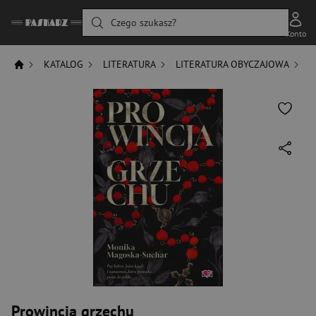
Czego szukasz?
Konto
KATALOG
LITERATURA
LITERATURA OBYCZAJOWA
L
Prowincja grzechu