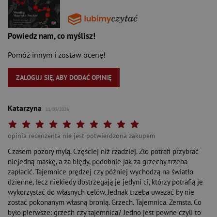
Powiedz nam, co myślisz!
Pomóż innym i zostaw ocenę!
ZALOGUJ SIĘ, ABY DODAĆ OPINIĘ
Katarzyna
11/03/2026
Twoja ocena: Beznadziejna 1/10"
Twoja ocena: Bardzo słaba 2/10"
Twoja ocena: Słaba 3/10"
Twoja ocena: Może być 4/10"
Twoja ocena: Przeciętna 5/10"
Twoja ocena: Dobra 6/10"
Twoja ocena: Bardzo dobra 7/10"
Twoja ocena: Rewelacyjna 8/10"
Twoja ocena: Wybitna 9/10"
Twoja ocena: Arcydzieło 10
opinia recenzenta nie jest potwierdzona zakupem
Czasem pozory mylą. Częściej niż rzadziej. Zło potrafi przybrać
niejedną maskę, a za błędy, podobnie jak za grzechy trzeba
zapłacić. Tajemnice prędzej czy później wychodzą na światło
dzienne, lecz niekiedy dostrzegają je jedyni ci, którzy potrafią je
wykorzystać do własnych celów. Jednak trzeba uważać by nie
zostać pokonanym własną bronią. Grzech. Tajemnica. Zemsta. Co
było pierwsze: grzech czy tajemnica? Jedno jest pewne czyli to