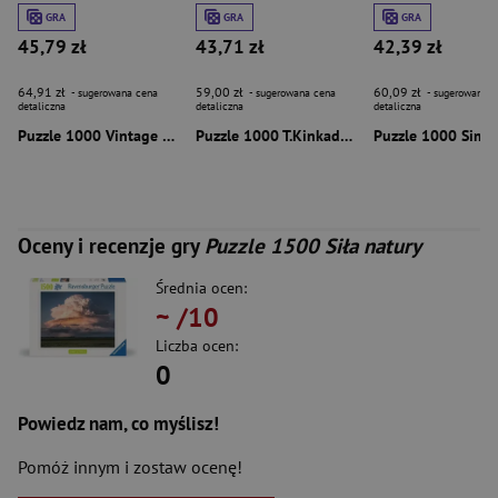
GRA
GRA
GRA
45,79 zł
43,71 zł
42,39 zł
64,91 zł
59,00 zł
60,09 zł
- sugerowana cena
- sugerowana cena
- sugerowana c
detaliczna
detaliczna
detaliczna
Puzzle 1000 Vintage Posters Soccer Championship 59210
Puzzle 1000 T.Kinkade PQ Katedra Notre Dame Paryż Francja 113998
Oceny i recenzje gry
Puzzle 1500 Siła natury
Średnia ocen:
~
/10
Liczba ocen:
0
Powiedz nam, co myślisz!
Pomóż innym i zostaw ocenę!