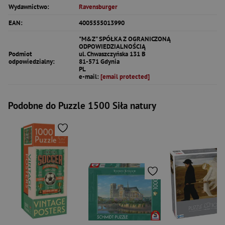
Wydawnictwo:
Ravensburger
EAN:
4005555013990
"M&Z" SPÓŁKA Z OGRANICZONĄ
ODPOWIEDZIALNOŚCIĄ
Podmiot
ul. Chwaszczyńska 131 B
odpowiedzialny:
81-571 Gdynia
PL
e-mail:
[email protected]
Podobne do Puzzle 1500 Siła natury