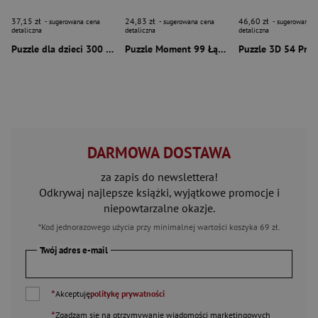
37,15 zł
24,83 zł
46,60 zł
- sugerowana cena
- sugerowana cena
- sugerowana c
detaliczna
detaliczna
detaliczna
Puzzle dla dzieci 300 Wednesday
Puzzle Moment 99 Łąka
DARMOWA DOSTAWA
za zapis do newslettera!
Odkrywaj najlepsze książki, wyjątkowe promocje i
niepowtarzalne okazje.
*Kod jednorazowego użycia przy minimalnej wartości koszyka 69 zł.
Twój adres e-mail
*
Akceptuję
politykę prywatności
*
Zgadzam się na otrzymywanie wiadomości marketingowych