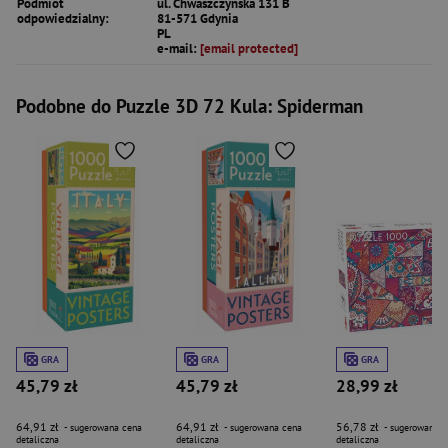
Podmiot
ul. Chwaszczyńska 131 B
odpowiedzialny:
81-571 Gdynia
PL
e-mail:
[email protected]
Podobne do Puzzle 3D 72 Kula: Spiderman
GRA
GRA
GRA
45,79 zł
45,79 zł
28,99 zł
64,91 zł
64,91 zł
56,78 zł
- sugerowana cena
- sugerowana cena
- sugerowana c
detaliczna
detaliczna
detaliczna