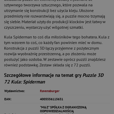
sztywnego tworzywa sztucznego, które pozwala na
utrzymanie się konstrukcji bez użycia kleju. Ułożone
przedmioty nie rozwarstwiają się, a puzzle mocno trzymają
się siebie. Materiał użyty do produkcji klocków jest łatwy w
czyszczeniu, wystarczy użyć wilgotnej szmatki.
Kula Spiderman to coś dla miłośników tego bohatera. Kula z
tym wzorem to coś, co każdy fan powinien mieć w domu.
Konstrukcja z puzzli 3D łączy przyjemne z pożytecznym
rozwija wyobraźnię przestrzenną, a po złożeniu może
posłużyć jako ozdoba. W zestawie oprócz puzzli znajdziesz
również podstawkę. Zestaw składa się z 72 puzzli.
Szczegółowe informacje na temat gry
Puzzle 3D
72 Kula: Spiderman
Wydawnictwo:
Ravensburger
EAN:
4005556115631
"M&Z" SPÓŁKA Z OGRANICZONĄ
ODPOWIEDZIALNOŚCIĄ