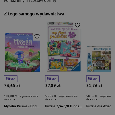
Pomóż innym i zostaw ocenę!
Z tego samego wydawnictwa
GRA
GRA
GRA
73,65 zł
37,89 zł
31,76 zł
104,80 zł
53,53 zł
58,06 zł
- sugerowana cena
- sugerowana cena
- sugerowana c
detaliczna
detaliczna
detaliczna
Mycelia Prisma - Dodatek do gry
Puzzle 2/4/6/8 Dinosaur Friends