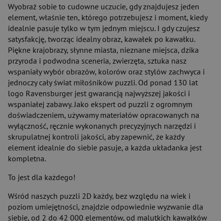
Wyobraź sobie to cudowne uczucie, gdy znajdujesz jeden
element, właśnie ten, którego potrzebujesz i moment, kiedy
idealnie pasuje tylko w tym jednym miejscu. I gdy czujesz
satysfakcję, tworząc idealny obraz, kawałek po kawałku.
Piękne krajobrazy, słynne miasta, nieznane miejsca, dzika
przyroda i podwodna sceneria, zwierzęta, sztuka nasz
wspaniały wybór obrazów, kolorów oraz stylów zachwyca i
jednoczy cały świat miłośników puzzli. Od ponad 130 lat
logo Ravensburger jest gwarancją najwyższej jakości i
wspaniałej zabawy. Jako ekspert od puzzli z ogromnym
doświadczeniem, używamy materiałów opracowanych na
wyłączność, ręcznie wykonanych precyzyjnych narzędzi i
skrupulatnej kontroli jakości, aby zapewnić, że każdy
element idealnie do siebie pasuje, a każda układanka jest
kompletna.
To jest dla każdego!
Wśród naszych puzzli 2D każdy, bez względu na wiek i
poziom umiejętności, znajdzie odpowiednie wyzwanie dla
siebie, od 2 do 42 000 elementów, od malutkich kawałków