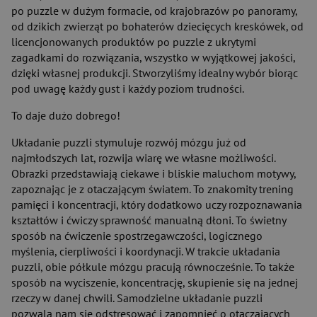
po puzzle w dużym formacie, od krajobrazów po panoramy,
od dzikich zwierząt po bohaterów dziecięcych kreskówek, od
licencjonowanych produktów po puzzle z ukrytymi
zagadkami do rozwiązania, wszystko w wyjątkowej jakości,
dzięki własnej produkcji. Stworzyliśmy idealny wybór biorąc
pod uwagę każdy gust i każdy poziom trudności.
To daje dużo dobrego!
Układanie puzzli stymuluje rozwój mózgu już od
najmłodszych lat, rozwija wiarę we własne możliwości.
Obrazki przedstawiają ciekawe i bliskie maluchom motywy,
zapoznając je z otaczającym światem. To znakomity trening
pamięci i koncentracji, który dodatkowo uczy rozpoznawania
kształtów i ćwiczy sprawność manualną dłoni. To świetny
sposób na ćwiczenie spostrzegawczości, logicznego
myślenia, cierpliwości i koordynacji. W trakcie układania
puzzli, obie półkule mózgu pracują równocześnie. To także
sposób na wyciszenie, koncentrację, skupienie się na jednej
rzeczy w danej chwili. Samodzielne układanie puzzli
pozwala nam się odstresować i zapomnieć o otaczających