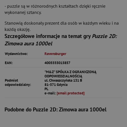
- puzzle są w różnorodnych kształtach dzięki ręcznie
wykonanej sztancy.
Stanowią doskonały prezent dla osób w każdym wieku i na
każdą okazję.
Szczegółowe informacje na temat gry
Puzzle 2D:
Zimowa aura 1000el
Wydawnictwo:
Ravensburger
EAN:
4005555015857
"M&Z" SPÓŁKA Z OGRANICZONĄ
ODPOWIEDZIALNOŚCIĄ
Podmiot
ul. Chwaszczyńska 131 B
odpowiedzialny:
81-571 Gdynia
PL
e-mail:
[email protected]
Podobne do Puzzle 2D: Zimowa aura 1000el