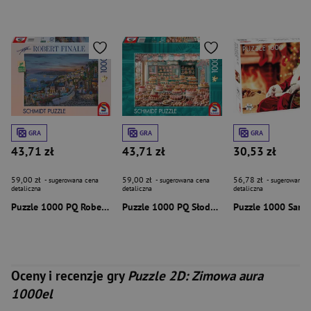
GRA
GRA
GRA
43,71 zł
43,71 zł
30,53 zł
59,00 zł
59,00 zł
56,78 zł
- sugerowana cena
- sugerowana cena
- sugerowana c
detaliczna
detaliczna
detaliczna
Puzzle 1000 PQ Robert Finale Zachód słońca na Santorini Grecja 113982
Puzzle 1000 PQ Słodkości 114009
Oceny i recenzje gry
Puzzle 2D: Zimowa aura
1000el