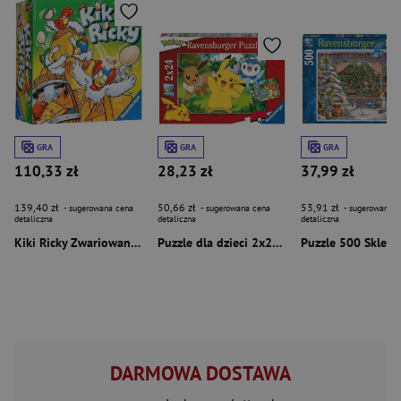
GRA
GRA
GRA
110,33 zł
28,23 zł
37,99 zł
139,40 zł
50,66 zł
53,91 zł
- sugerowana cena
- sugerowana cena
- sugerowana c
detaliczna
detaliczna
detaliczna
Kiki Ricky Zwariowana gra z latającymi jajkami
Puzzle dla dzieci 2x24 Pokemon
DARMOWA DOSTAWA