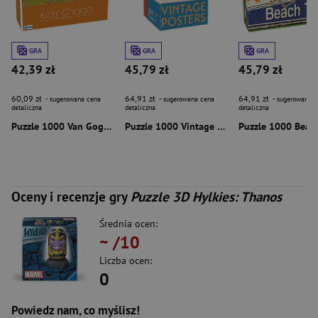
GRA
GRA
GRA
42,39 zł
45,79 zł
45,79 zł
60,09 zł
64,91 zł
64,91 zł
- sugerowana cena
- sugerowana cena
- sugerowana c
detaliczna
detaliczna
detaliczna
Puzzle 1000 Van Gogh Street in Auvers-sur-Oise 58692
Puzzle 1000 Vintage Posters Malibu 58662
Oceny i recenzje gry
Puzzle 3D Hylkies: Thanos
Średnia ocen:
~
/10
Liczba ocen:
0
Powiedz nam, co myślisz!