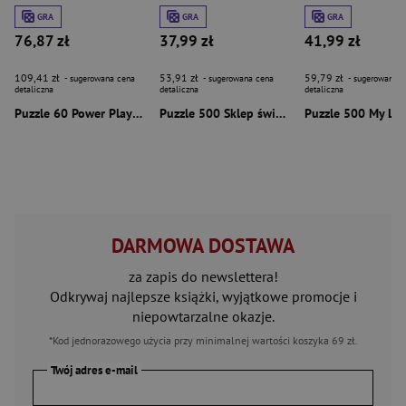
GRA
GRA
GRA
76,87 zł
37,99 zł
41,99 zł
109,41 zł
53,91 zł
59,79 zł
- sugerowana cena
- sugerowana cena
- sugerowana c
detaliczna
detaliczna
detaliczna
Puzzle 60 Power Players Giant
Puzzle 500 Sklep świąteczny
DARMOWA DOSTAWA
za zapis do newslettera!
Odkrywaj najlepsze książki, wyjątkowe promocje i
niepowtarzalne okazje.
*Kod jednorazowego użycia przy minimalnej wartości koszyka 69 zł.
Twój adres e-mail