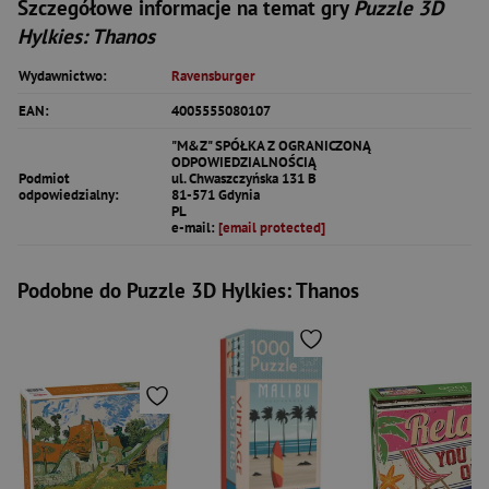
Szczegółowe informacje na temat gry
Puzzle 3D
Hylkies: Thanos
Wydawnictwo:
Ravensburger
EAN:
4005555080107
"M&Z" SPÓŁKA Z OGRANICZONĄ
ODPOWIEDZIALNOŚCIĄ
Podmiot
ul. Chwaszczyńska 131 B
odpowiedzialny:
81-571 Gdynia
PL
e-mail:
[email protected]
Podobne do Puzzle 3D Hylkies: Thanos