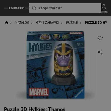
Czego szukasz?
Konto
KATALOG
GRY I ZABAWKI
PUZZLE
PUZZLE 3D HYLK
Puzzle 3D Hylkies: Thanos