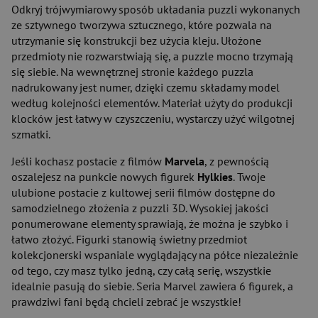
Odkryj trójwymiarowy sposób układania puzzli wykonanych
ze sztywnego tworzywa sztucznego, które pozwala na
utrzymanie się konstrukcji bez użycia kleju. Ułożone
przedmioty nie rozwarstwiają się, a puzzle mocno trzymają
się siebie. Na wewnętrznej stronie każdego puzzla
nadrukowany jest numer, dzięki czemu składamy model
według kolejności elementów. Materiał użyty do produkcji
klocków jest łatwy w czyszczeniu, wystarczy użyć wilgotnej
szmatki.
Jeśli kochasz postacie z filmów
Marvela
, z pewnością
oszalejesz na punkcie nowych figurek
Hylkies
. Twoje
ulubione postacie z kultowej serii filmów dostępne do
samodzielnego złożenia z puzzli 3D. Wysokiej jakości
ponumerowane elementy sprawiają, że można je szybko i
łatwo złożyć. Figurki stanowią świetny przedmiot
kolekcjonerski wspaniale wyglądający na półce niezależnie
od tego, czy masz tylko jedną, czy całą serię, wszystkie
idealnie pasują do siebie. Seria Marvel zawiera 6 figurek, a
prawdziwi fani będą chcieli zebrać je wszystkie!