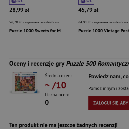
GRA
GRA
28,99 zł
45,79 zł
56,78 zł
64,91 zł
- sugerowana cena detaliczna
- sugerowana cena detaliczna
Puzzle 1000 Sweets for My Sweet 58277
Oceny i recenzje gry
Puzzle 500 Romantycz
Średnia ocen:
Powiedz nam, co
~
/10
Pomóż innym i zost
Liczba ocen:
0
ZALOGUJ SIĘ, AB
Ten produkt nie ma jeszcze żadnych recenzji