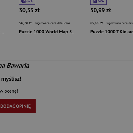
GRA
GRA
30,53 zł
50,99 zł
56,78 zł
69,00 zł
- sugerowana cena detaliczna
- sugerowana cena det
Puzzle 1000 Vintage Posters Tallinn 58659
Puzzle 1000 World Map 58263
na Bawaria
 myślisz!
aw ocenę!
Y DODAĆ OPINIĘ