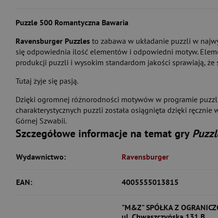
Puzzle 500
Romantyczna Bawaria
Ravensburger Puzzles
to zabawa w układanie puzzli w najwy
się odpowiednia ilość elementów i odpowiedni motyw. Elemen
produkcji puzzli i wysokim standardom jakości sprawiają, że
Tutaj żyje się pasją.
Dzięki ogromnej różnorodności motywów w programie puzzli 
charakterystycznych puzzli została osiągnięta dzięki ręcz
Górnej Szwabii.
Szczegółowe informacje na temat gry
Puzzl
Wydawnictwo:
Ravensburger
EAN:
4005555013815
"M&Z" SPÓŁKA Z OGRANIC
ul. Chwaszczyńska 131 B