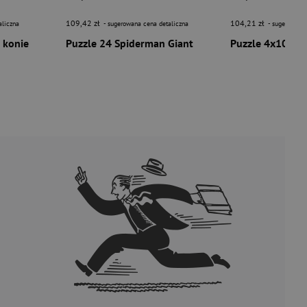
109,42 zł
104,21 zł
aliczna
- sugerowana cena detaliczna
- sugerowana 
 konie
Puzzle 24 Spiderman Giant
Puzzle 4x100 Mi