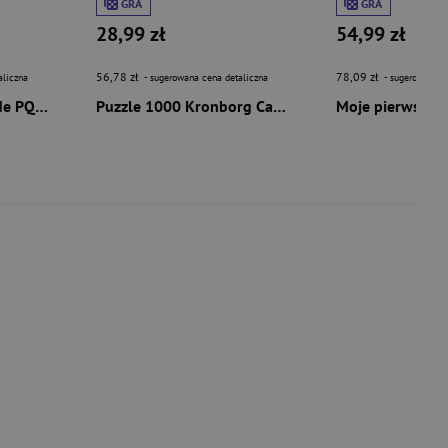
GRA
GRA
28,99 zł
54,99 zł
56,78 zł
78,09 zł
aliczna
- sugerowana cena detaliczna
- sugerowana c
Puzzle 1000 T.Kinkade PQ Nasze magiczne Encanto Disney 114001
Puzzle 1000 Kronborg Castle 56700