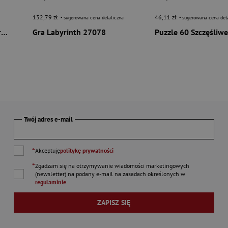
132,79 zł
46,11 zł
- sugerowana cena detaliczna
- sugerowana cena det
Puzzle 3D 72 Kula: Spiderman
Gra Labyrinth 27078
Puzzle 60 Szczęśliwe
Twój adres e-mail
*
Akceptuję
politykę prywatności
*
Zgadzam się na otrzymywanie wiadomości marketingowych
(newsletter) na podany
e-mail
na zasadach określonych w
regulaminie
.
ZAPISZ SIĘ