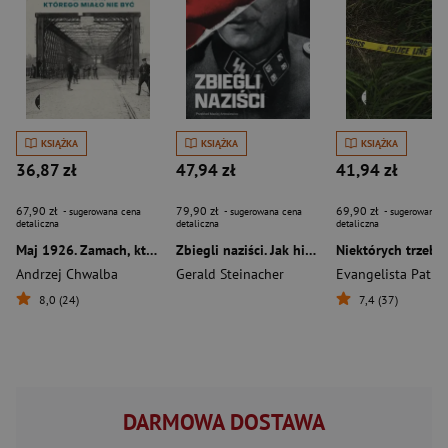
KSIĄŻKA
KSIĄŻKA
KSIĄŻKA
36,87 zł
47,94 zł
41,94 zł
67,90 zł
79,90 zł
69,90 zł
- sugerowana cena
- sugerowana cena
- sugerowana c
detaliczna
detaliczna
detaliczna
Maj 1926. Zamach, którego miało nie być
Zbiegli naziści. Jak hitlerowscy zbrodniarze uciekli przed sprawiedliwością wyd. 3
Andrzej Chwalba
Gerald Steinacher
Evangelista Patric
8,0 (24)
7,4 (37)
DARMOWA DOSTAWA