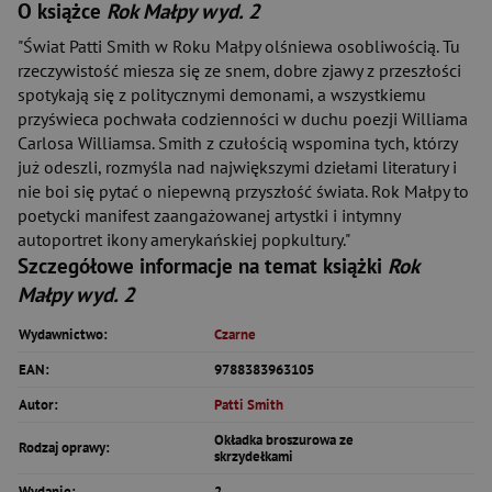
O książce
Rok Małpy wyd. 2
"Świat Patti Smith w Roku Małpy olśniewa osobliwością. Tu
rzeczywistość miesza się ze snem, dobre zjawy z przeszłości
spotykają się z politycznymi demonami, a wszystkiemu
przyświeca pochwała codzienności w duchu poezji Williama
Carlosa Williamsa. Smith z czułością wspomina tych, którzy
już odeszli, rozmyśla nad największymi dziełami literatury i
nie boi się pytać o niepewną przyszłość świata. Rok Małpy to
poetycki manifest zaangażowanej artystki i intymny
autoportret ikony amerykańskiej popkultury."
Szczegółowe informacje na temat książki
Rok
Małpy wyd. 2
Wydawnictwo:
Czarne
EAN:
9788383963105
Autor:
Patti Smith
Okładka broszurowa ze
Rodzaj oprawy:
skrzydełkami
Wydanie:
2