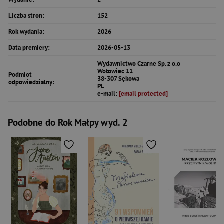
Liczba stron:
152
Rok wydania:
2026
Data premiery:
2026-05-13
Wydawnictwo Czarne Sp. z o.o
Wołowiec 11
Podmiot
38-307 Sękowa
odpowiedzialny:
PL
e-mail:
[email protected]
Podobne do Rok Małpy wyd. 2