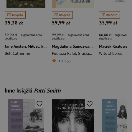
KSIĄŻKA
KSIĄŻKA
KSIĄŻKA
35,38 zł
59,99 zł
35,99 zł
59,90 zł
99,99 zł
60,00 zł
- sugerowana cena
- sugerowana cena
- sugerowana c
detaliczna
detaliczna
detaliczna
Jane Austen. Miłość, która stała się literaturą
Magdalena Samozwaniec. 91 wspomnień o pierwszej damie polskiej satyry
Bell Catherine
Podraza Rafał
,
Gracjana Miller-Zielińska
Witold Bereś
10,0 (2)
Inne książki
Patti Smith