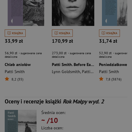
KSIĄŻKA
KSIĄŻKA
KSIĄŻKA
33,99 zł
170,99 zł
31,74 zł
56,90 zł
273,00 zł
52,90 zł
- sugerowana cena
- sugerowana cena
- sugerowana c
detaliczna
detaliczna
detaliczna
Chleb aniołów
Patti Smith. Before Easter After wer. angielska
Poniedziałkowe dz
Patti Smith
Lynn Goldsmith
,
Patti Smith
Patti Smith
8,2 (35)
7,8 (3876)
Oceny i recenzje książki
Rok Małpy wyd. 2
Średnia ocen:
~
/10
Liczba ocen: