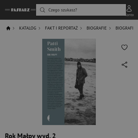
Czego szukasz?
Konto
KATALOG
FAKT I REPORTAŻ
BIOGRAFIE
BIOGRAFIE
Rok Małpy wyd. 2