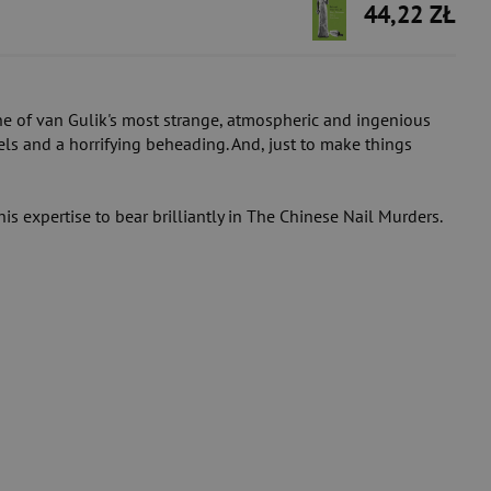
44,22 ZŁ
one of van Gulik's most strange, atmospheric and ingenious
wels and a horrifying beheading. And, just to make things
s expertise to bear brilliantly in The Chinese Nail Murders.