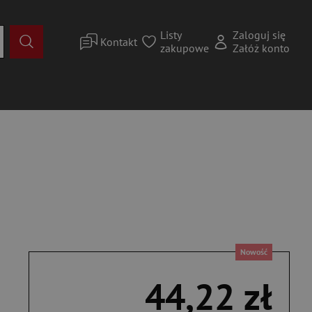
Listy
Zaloguj się
Kontakt
zakupowe
Załóż konto
Nowość
44,22 zł