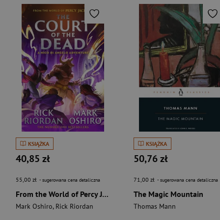
KSIĄŻKA
KSIĄŻKA
40,85 zł
50,76 zł
55,00 zł
71,00 zł
- sugerowana cena detaliczna
- sugerowana cena detaliczna
From the World of Percy Jackson: The Court of the Dead (The Nico Di Angelo Adventures)
The Magic Mountain
Mark Oshiro
,
Rick Riordan
Thomas Mann