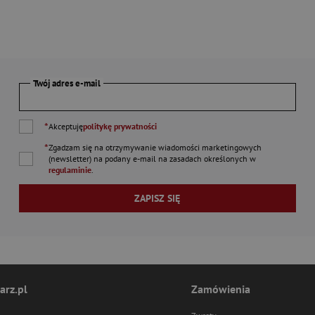
Twój adres e-mail
*
Akceptuję
politykę prywatności
*
Zgadzam się na otrzymywanie wiadomości marketingowych
(newsletter) na podany
e-mail
na zasadach określonych w
regulaminie
.
ZAPISZ SIĘ
arz.pl
Zamówienia