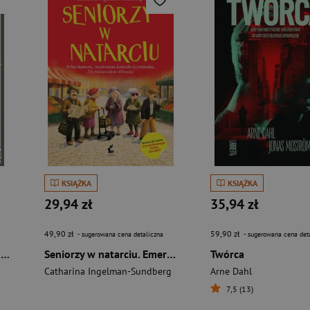
KSIĄŻKA
KSIĄŻKA
29,94 zł
35,94 zł
49,90 zł
59,90 zł
- sugerowana cena detaliczna
- sugerowana cena det
Czerwono mi (wydanie rozszerzone)
Seniorzy w natarciu. Emerycka szajka. Tom 1 wyd. 2026
Twórca
Catharina Ingelman-Sundberg
Arne Dahl
7,5 (13)