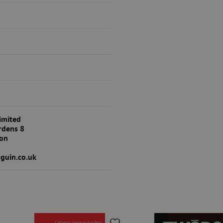
imited
rdens 8
on
guin.co.uk