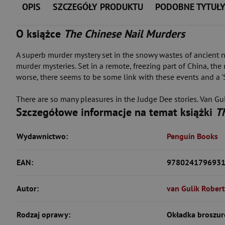
OPIS
SZCZEGÓŁY PRODUKTU
PODOBNE TYTUŁ
O książce
The Chinese Nail Murders
A superb murder mystery set in the snowy wastes of ancient n
murder mysteries. Set in a remote, freezing part of China, the
worse, there seems to be some link with these events and a '
There are so many pleasures in the Judge Dee stories. Van Gul
Szczegółowe informacje na temat książki
T
Wydawnictwo:
Penguin Books
EAN:
978024179693
Autor:
van Gulik Robert
Rodzaj oprawy:
Okładka broszur