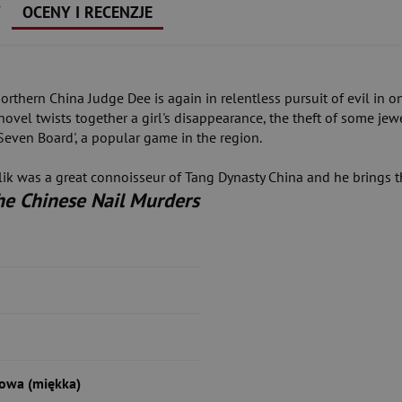
Y
OCENY I RECENZJE
orthern China Judge Dee is again in relentless pursuit of evil in 
 novel twists together a girl's disappearance, the theft of some je
Seven Board', a popular game in the region.
ik was a great connoisseur of Tang Dynasty China and he brings thi
he Chinese Nail Murders
1
owa (miękka)