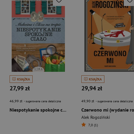
KSIĄŻKA
KSIĄŻKA
27,99 zł
29,94 zł
46,99 zł
49,90 zł
- sugerowana cena detaliczna
- sugerowana cena detaliczna
Niespotykanie spokojne ciało. Malwina i Eliza na tropie
Alek Rogoziński
7,0 (1)