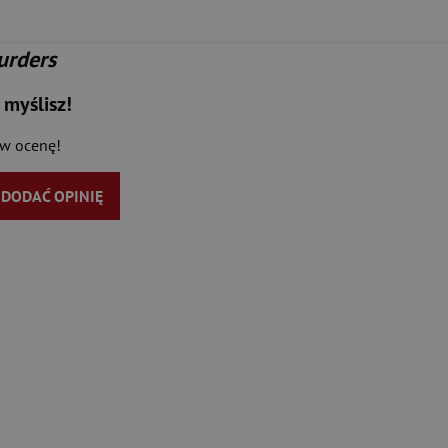
urders
 myślisz!
aw ocenę!
Y DODAĆ OPINIĘ