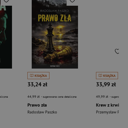
KSIĄŻKA
KSIĄŻKA
33,24 zł
33,99 zł
44,99 zł
49,99 zł
aliczna
- sugerowana cena detaliczna
- sugerowana c
Prawo zła
Krew z krwi wy
Radosław Paszko
Przemysław Piotr