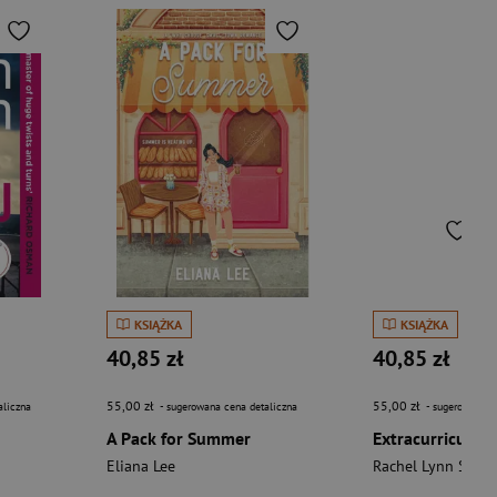
KSIĄŻKA
KSIĄŻKA
40,85 zł
40,85 zł
55,00 zł
55,00 zł
aliczna
- sugerowana cena detaliczna
- sugerowana c
A Pack for Summer
Extracurricular
Eliana Lee
Rachel Lynn Solo