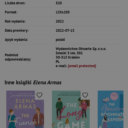
Liczba stron:
520
Format:
135x205
Rok wydania:
2022
Data premiery:
2022-07-13
Język wydania:
polski
Wydawnictwo Otwarte Sp. z o.o.
Smolki 5 lok. 302
Podmiot
30-513 Kraków
odpowiedzialny:
PL
e-mail:
[email protected]
Inne książki
Elena Armas