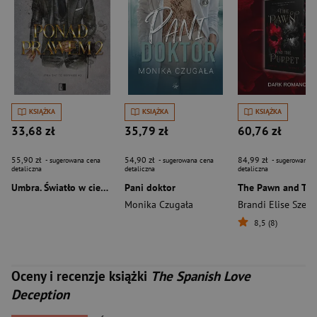
KSIĄŻKA
KSIĄŻKA
KSIĄŻKA
33,68 zł
35,79 zł
60,76 zł
55,90 zł
54,90 zł
84,99 zł
- sugerowana cena
- sugerowana cena
- sugerowana c
detaliczna
detaliczna
detaliczna
Umbra. Światło w ciemności. Synowie Umbry. Tom 2
Pani doktor
Monika Czugała
Brandi Elise Szeke
8,5 (8)
Oceny i recenzje książki
The Spanish Love
Deception