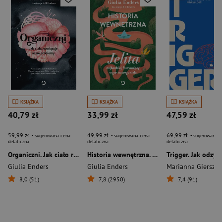
KSIĄŻKA
KSIĄŻKA
KSIĄŻKA
40,79 zł
33,99 zł
47,59 zł
59,99 zł
49,99 zł
69,99 zł
- sugerowana cena
- sugerowana cena
- sugerowana c
detaliczna
detaliczna
detaliczna
Organiczni. Jak ciało rozwiązuje nasze problemy
Historia wewnętrzna. Jelita – najbardziej fascynujący organ naszego ciała
Giulia Enders
Giulia Enders
Marianna Giersze
8,0 (51)
7,8 (2950)
7,4 (91)