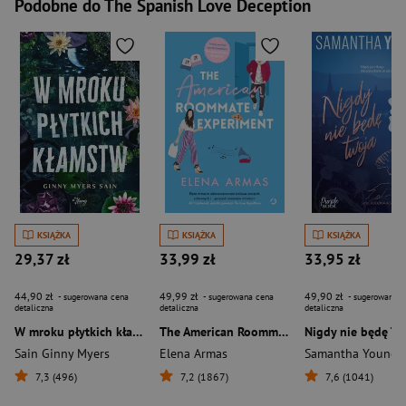
Podobne do The Spanish Love Deception
KSIĄŻKA
KSIĄŻKA
KSIĄŻKA
29,37 zł
33,99 zł
33,95 zł
44,90 zł
49,99 zł
49,90 zł
- sugerowana cena
- sugerowana cena
- sugerowana c
detaliczna
detaliczna
detaliczna
W mroku płytkich kłamstw
The American Roommate Experiment
Nigdy nie będę Tw
Sain Ginny Myers
Elena Armas
Samantha Young
7,3 (496)
7,2 (1867)
7,6 (1041)