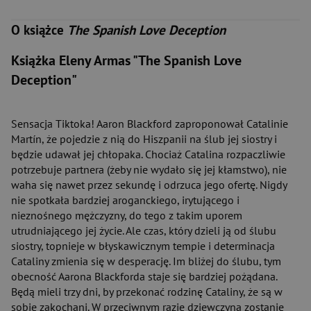
O książce
The Spanish Love Deception
Książka Eleny Armas "The Spanish Love
Deception"
Sensacja Tiktoka! Aaron Blackford zaproponował Catalinie
Martín, że pojedzie z nią do Hiszpanii na ślub jej siostry i
będzie udawał jej chłopaka. Chociaż Catalina rozpaczliwie
potrzebuje partnera (żeby nie wydało się jej kłamstwo), nie
waha się nawet przez sekundę i odrzuca jego ofertę. Nigdy
nie spotkała bardziej aroganckiego, irytującego i
nieznośnego mężczyzny, do tego z takim uporem
utrudniającego jej życie. Ale czas, który dzieli ją od ślubu
siostry, topnieje w błyskawicznym tempie i determinacja
Cataliny zmienia się w desperację. Im bliżej do ślubu, tym
obecność Aarona Blackforda staje się bardziej pożądana.
Będą mieli trzy dni, by przekonać rodzinę Cataliny, że są w
sobie zakochani. W przeciwnym razie dziewczyna zostanie