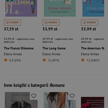
KSIĄŻKA
KSIĄŻKA
KSIĄŻKA
37,39 zł
33,99 zł
33,99 zł
54,99 zł
49,99 zł
49,99 zł
- sugerowana cena
- sugerowana cena
- sugerowana c
detaliczna
detaliczna
detaliczna
The Fiancé Dilemma
The Long Game
Elena Armas
Elena Armas
Elena Armas
6,9 (293)
7,2 (879)
7,2 (1867)
Inne książki z kategorii
Romans