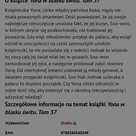
O książce
Yona w blasku świtu. Tom 37
Księżniczka Yona, córka władcy państwa Koka, nigdy nie
miała poważnych zmartwień. Dość powiedzieć, że za swoje
największe nieszczęście uważała fakt, że jej kuzyn, Soo-won,
w którym skrycie się podkochiwała, nie traktował jej
poważnie. Gdy więc młodzieniec przybył do pałacu, aby wziąć
udział w uroczystości na cześć szesnastych urodzin
księżniczki, ta nie posiadała się z radości. Jednak to właśnie
tej nocy cały jej świat miał lec w gruzach. Soo-won
zamordował jej ojca, a następnie próbował zabić również
Yonę. Od niechybnej śmierci uratował ją młody generał, a
zarazem przyjaciel księżniczki, Son Hak. Jednak ucieczka z
pałacu to dopiero początek. Czy Yona zdoła odnaleźć w
sobie dość siły, aby zmierzyć się z okrutną rzeczywistością i
odzyskać władzę?
Szczegółowe informacje na temat książki
Yona w
blasku świtu. Tom 37
Wydawnictwo:
Studio Jg
EAN:
9788384340349