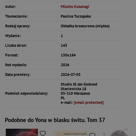
Autor:
Mizuho Kusanagi
Tłumaczenie:
Paulina Tuczapska
Rodzaj oprawy:
Okładka broszurowa (miękka)
Wydanie:
1
Liczba stron:
143
Format:
130x184
Rok wydania:
2026
Data premiery:
2026-07-03
Studio JG Jan Godwod
Staniewicka 18
Podmiot odpowiedzialny:
03-310 Warszawa
PL
e-mail:
[email protected]
Podobne do Yona w blasku świtu. Tom 37