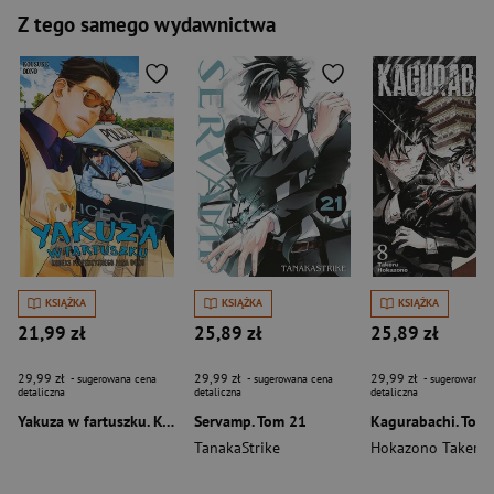
Z tego samego wydawnictwa
KSIĄŻKA
KSIĄŻKA
KSIĄŻKA
21,99 zł
25,89 zł
25,89 zł
29,99 zł
29,99 zł
29,99 zł
- sugerowana cena
- sugerowana cena
- sugerowana c
detaliczna
detaliczna
detaliczna
Yakuza w fartuszku. Kodeks perfekcyjnego pana domu. Tom 12
Servamp. Tom 21
Kagurabachi. Tom
TanakaStrike
Hokazono Takeru