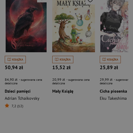
KSIĄŻKA
KSIĄŻKA
KSIĄŻKA
50,94 zł
15,52 zł
25,89 zł
84,90 zł
20,99 zł
29,99 zł
- sugerowana cena
- sugerowana cena
- sugerowana c
detaliczna
detaliczna
detaliczna
Dzieci pamięci
Mały Książę
Adrian Tchaikovsky
Eku Takeshima
7,2 (12)