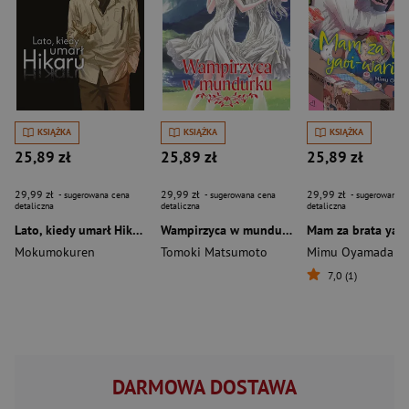
KSIĄŻKA
KSIĄŻKA
KSIĄŻKA
25,89 zł
25,89 zł
25,89 zł
29,99 zł
29,99 zł
29,99 zł
- sugerowana cena
- sugerowana cena
- sugerowana c
detaliczna
detaliczna
detaliczna
Lato, kiedy umarł Hikaru. Tom 7
Wampirzyca w mundurku. Tom 3
Mokumokuren
Tomoki Matsumoto
Mimu Oyamada
7,0 (1)
DARMOWA DOSTAWA