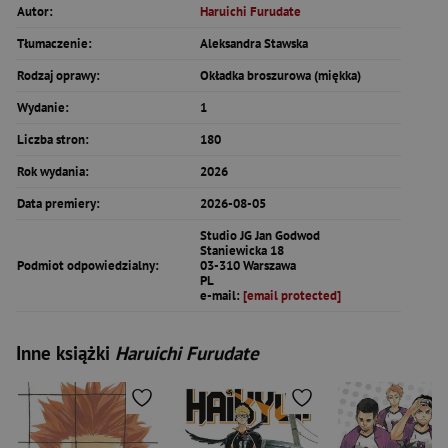
Autor:
Haruichi Furudate
Tłumaczenie:
Aleksandra Stawska
Rodzaj oprawy:
Okładka broszurowa (miękka)
Wydanie:
1
Liczba stron:
180
Rok wydania:
2026
Data premiery:
2026-08-05
Studio JG Jan Godwod
Staniewicka 18
Podmiot odpowiedzialny:
03-310 Warszawa
PL
e-mail:
[email protected]
Inne książki
Haruichi Furudate