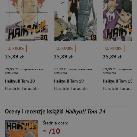
KSIĄŻKA
KSIĄŻKA
KSIĄŻKA
25,89 zł
25,89 zł
25,89 zł
29,99 zł
27,99 zł
29,99 zł
- sugerowana cena
- sugerowana cena
- sugerowana c
detaliczna
detaliczna
detaliczna
Haikyu!! Tom 20
Haikyu!! Tom 19
Haikyu!! Tom 18
Haruichi Furudate
Haruichi Furudate
Haruichi Furudate
Oceny i recenzje książki
Haikyu!! Tom 24
Średnia ocen:
~
/10