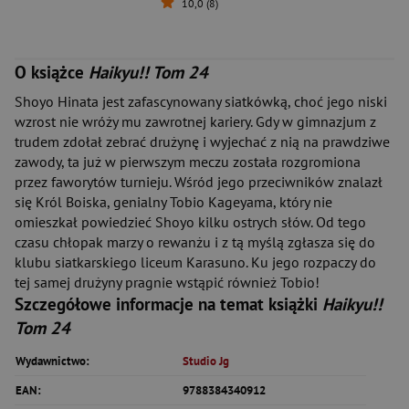
10,0 (8)
O książce
Haikyu!! Tom 24
Shoyo Hinata jest zafascynowany siatkówką, choć jego niski
wzrost nie wróży mu zawrotnej kariery. Gdy w gimnazjum z
trudem zdołał zebrać drużynę i wyjechać z nią na prawdziwe
zawody, ta już w pierwszym meczu została rozgromiona
przez faworytów turnieju. Wśród jego przeciwników znalazł
się Król Boiska, genialny Tobio Kageyama, który nie
omieszkał powiedzieć Shoyo kilku ostrych słów. Od tego
czasu chłopak marzy o rewanżu i z tą myślą zgłasza się do
klubu siatkarskiego liceum Karasuno. Ku jego rozpaczy do
tej samej drużyny pragnie wstąpić również Tobio!
Szczegółowe informacje na temat książki
Haikyu!!
Tom 24
Wydawnictwo:
Studio Jg
EAN:
9788384340912