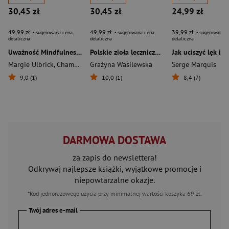
30,45 zł
30,45 zł
24,99 zł
49,99 zł
49,99 zł
39,99 zł
- sugerowana cena
- sugerowana cena
- sugerowana c
detaliczna
detaliczna
detaliczna
Uważność Mindfulness i bliskość w relacjach
Polskie zioła lecznicze i uzdrawiające wyd. 2026
Margie Ulbrick
,
Chambers Richard
Grażyna Wasilewska
Serge Marquis
9,0 (1)
10,0 (1)
8,4 (7)
DARMOWA DOSTAWA
za zapis do newslettera!
Odkrywaj najlepsze książki, wyjątkowe promocje i
niepowtarzalne okazje.
*Kod jednorazowego użycia przy minimalnej wartości koszyka 69 zł.
Twój adres e-mail