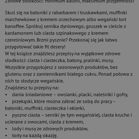
Zdrowe słodkości: minimum kalorii, maksimum przyjemności
Skuś się na batoniki z rabarbarem i truskawkami, muffinki
marchewkowe z kremem orzechowym albo wegański tort
banoffee. Spróbuj sernika dyniowego, gruszek w cieście z
kardamonem lub ciasta szpinakowego z kremem
czereśniowym. Brzmi pysznie? Przekonaj się jak łatwo
przygotować takie fit desery!
W tej książce znajdziesz przepisy na wyjątkowe zdrowe
słodkości: ciasta i ciasteczka, batony, pralinki, musy.
Wszystkie przygotujesz z sezonowych produktów, bez
glutenu oraz z zamiennikami białego cukru. Ponad połowa z
nich to słodycze wegańskie.
Znajdziesz tu przepisy na:
• dania śniadaniowe – owsianki, placki, naleśniki i gofry,
• przekąski, które można zabrać ze sobą do pracy –
batoniki, muffinki, ciasteczka i eklerki,
• pyszne ciasta – serniki (w tym wegańskie), ciasta kruche i
ucierane z owocami, ciasta z kremem,
• lody i musy ze zdrowych produktów,
• torty na każdą okazję.