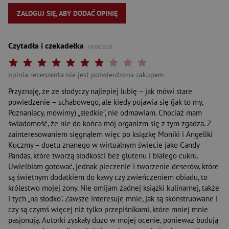
ZALOGUJ SIĘ, ABY DODAĆ OPINIĘ
Czytadła i czekadełka
08/06/2026
Twoja ocena: Beznadziejna 1/10"
Twoja ocena: Bardzo słaba 2/10"
Twoja ocena: Słaba 3/10"
Twoja ocena: Może być 4/10"
Twoja ocena: Przeciętna 5/10"
Twoja ocena: Dobra 6/10"
Twoja ocena: Bardzo dobra 7/10"
Twoja ocena: Rewelacyjna 8/10"
Twoja ocena: Wybitna 9/10"
Twoja ocena: Arcydzieło 10
opinia recenzenta nie jest potwierdzona zakupem
Przyznaję, że ze słodyczy najlepiej lubię – jak mówi stare
powiedzenie – schabowego, ale kiedy pojawia się (jak to my,
Poznaniacy, mówimy) „słedkie”, nie odmawiam. Chociaż mam
świadomość, że nie do końca mój organizm się z tym zgadza. Z
zainteresowaniem sięgnąłem więc po książkę Moniki i Angeliki
Kuczmy – duetu znanego w wirtualnym świecie jako Candy
Pandas, które tworzą słodkości bez glutenu i białego cukru.
Uwielbiam gotować, jednak pieczenie i tworzenie deserów, które
są świetnym dodatkiem do kawy czy zwieńczeniem obiadu, to
królestwo mojej żony. Nie omijam żadnej książki kulinarnej, także
i tych „na słodko”. Zawsze interesuje mnie, jak są skonstruowane i
czy są czymś więcej niż tylko przepiśnikami, które mniej mnie
pasjonują. Autorki zyskały dużo w mojej ocenie, ponieważ budują