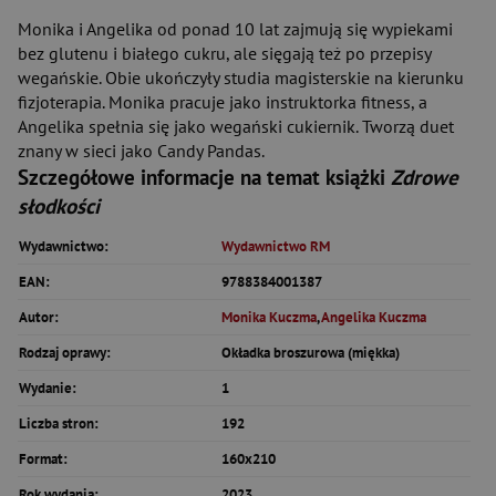
Monika i Angelika od ponad 10 lat zajmują się wypiekami
bez glutenu i białego cukru, ale sięgają też po przepisy
wegańskie. Obie ukończyły studia magisterskie na kierunku
fizjoterapia. Monika pracuje jako instruktorka fitness, a
Angelika spełnia się jako wegański cukiernik. Tworzą duet
znany w sieci jako Candy Pandas.
Szczegółowe informacje na temat książki
Zdrowe
słodkości
Wydawnictwo:
Wydawnictwo RM
EAN:
9788384001387
Autor:
Monika Kuczma
,
Angelika Kuczma
Rodzaj oprawy:
Okładka broszurowa (miękka)
Wydanie:
1
Liczba stron:
192
Format:
160x210
Rok wydania:
2023