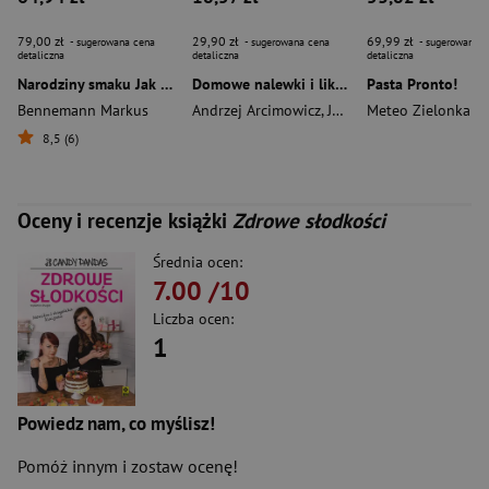
79,00 zł
29,90 zł
69,99 zł
- sugerowana cena
- sugerowana cena
- sugerowana c
detaliczna
detaliczna
detaliczna
Narodziny smaku Jak natura stworzyła nasze ulubione potrawy i używki
Domowe nalewki i likiery
Pasta Pronto!
Bennemann Markus
Andrzej Arcimowicz
,
Józef Barecki
Meteo Zielonka
8,5 (6)
Oceny i recenzje książki
Zdrowe słodkości
Średnia ocen:
7.00
/10
Liczba ocen:
1
Powiedz nam, co myślisz!
Pomóż innym i zostaw ocenę!