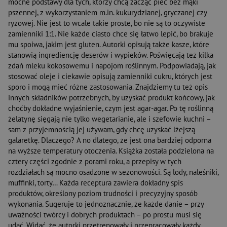
mocne podstawy dla tych, którzy chcą zacząć piec bez mąki
pszennej, z wykorzystaniem m.in. kukurydzianej, gryczanej czy
ryżowej. Nie jest to wcale takie proste, bo nie są to oczywiste
zamienniki 1:1. Nie każde ciasto chce się łatwo lepić, bo brakuje
mu spoiwa, jakim jest gluten. Autorki opisują także kasze, które
stanowią ingrediencję deserów i wypieków. Poświęcają też kilka
zdań mleku kokosowemu i napojom roślinnym. Podpowiadają, jak
stosować oleje i ciekawie opisują zamienniki cukru, których jest
sporo i mogą mieć różne zastosowania. Znajdziemy tu też opis
innych składników potrzebnych, by uzyskać produkt końcowy, jak
choćby dokładne wyjaśnienie, czym jest agar-agar. Po tę roślinną
żelatynę sięgają nie tylko wegetarianie, ale i szefowie kuchni –
sam z przyjemnością jej używam, gdy chcę uzyskać lżejszą
galaretkę. Dlaczego? A no dlatego, że jest ona bardziej odporna
na wyższe temperatury otoczenia. Książka została podzielona na
cztery części zgodnie z porami roku, a przepisy w tych
rozdziałach są mocno osadzone w sezonowości. Są lody, naleśniki,
muffinki, torty… Każda receptura zawiera dokładny spis
produktów, określony poziom trudności i precyzyjny sposób
wykonania. Sugeruje to jednoznacznie, że każde danie – przy
uważności twórcy i dobrych produktach – po prostu musi się
udać. Widać, że autorki przetrenowały i przepracowały każdy