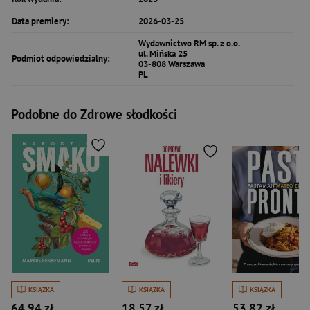
Data premiery:
2026-03-25
Wydawnictwo RM sp. z o.o.
ul. Mińska 25
Podmiot odpowiedzialny:
03-808 Warszawa
PL
Podobne do Zdrowe słodkości
KSIĄŻKA
KSIĄŻKA
KSIĄŻKA
64,94 zł
18,57 zł
53,82 zł