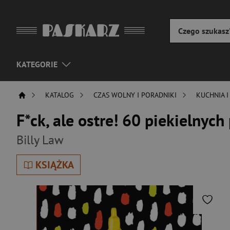
KATEGORIE
KATALOG
CZAS WOLNY I PORADNIKI
KUCHNIA I
F*ck, ale ostre! 60 piekielnyc
Billy Law
KSIĄŻKA