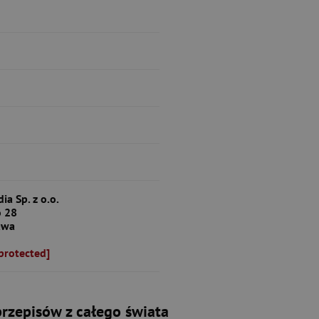
ia Sp. z o.o.
 28
awa
protected]
przepisów z całego świata