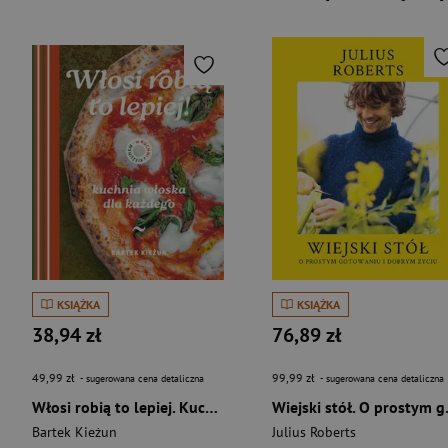
KSIĄŻKA
KSIĄŻKA
38,94 zł
76,89 zł
49,99 zł
99,99 zł
- sugerowana cena detaliczna
- sugerowana cena detaliczna
Włosi robią to lepiej. Kuchnia włoska dla każdego. W kuchni z Kieżunem
Wiejski stó
Bartek Kieżun
Julius Roberts