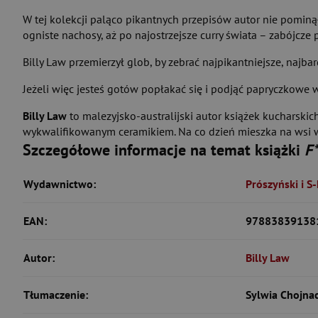
W tej kolekcji paląco pikantnych przepisów autor nie pominą
ogniste nachosy, aż po najostrzejsze curry świata – zabójcze 
Billy Law przemierzył glob, by zebrać najpikantniejsze, najba
Jeżeli więc jesteś gotów popłakać się i podjąć papryczkowe w
Billy Law
to malezyjsko-australijski autor książek kucharskich
wykwalifikowanym ceramikiem. Na co dzień mieszka na wsi w 
Szczegółowe informacje na temat książki
F*
Wydawnictwo:
Prószyński i S
EAN:
97883839138
Autor:
Billy Law
Tłumaczenie:
Sylwia Chojna