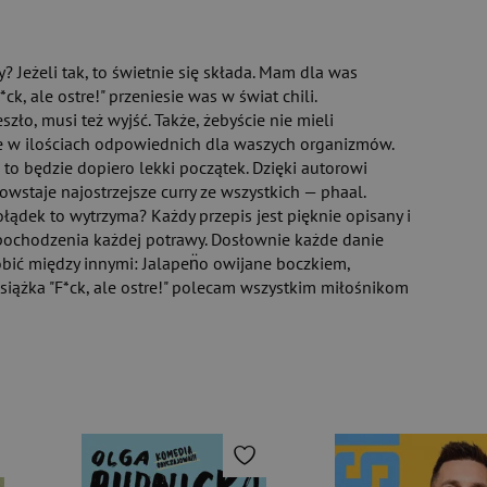
"
8/10"
9/10"
dzieło 10/10"
y? Jeżeli tak, to świetnie się składa. Mam dla was
ck, ale ostre!" przeniesie was w świat chili.
ło, musi też wyjść. Także, żebyście nie mieli
ie w ilościach odpowiednich dla waszych organizmów.
 to będzie dopiero lekki początek. Dzięki autorowi
wstaje najostrzejsze curry ze wszystkich — phaal.
ołądek to wytrzyma? Każdy przepis jest pięknie opisany i
pochodzenia każdej potrawy. Dosłownie każde danie
ić między innymi: Jalapen̈o owijane boczkiem,
Książka "F*ck, ale ostre!" polecam wszystkim miłośnikom