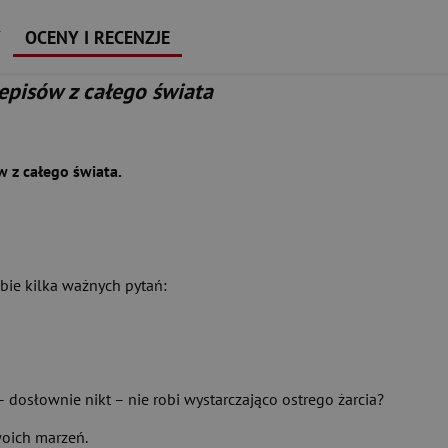
Y
OCENY I RECENZJE
zepisów z całego świata
w z całego świata.
obie kilka ważnych pytań:
 – dosłownie nikt – nie robi wystarczająco ostrego żarcia?
woich marzeń.