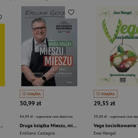
KSIĄŻKA
KSIĄŻKA
50,99 zł
29,35 zł
84,99 zł
39,00 zł
- sugerowana cena detaliczna
- sugerowana cena det
ł. O prostym gotowaniu i dobrym życiu
Druga książka Mieszu, mieszu. 365 dni z włoską kuchnią Emiliano
Emiliano Castagna
Ewa Hangel