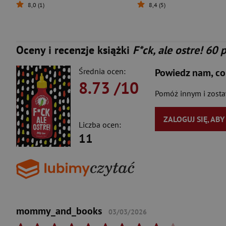
8,0 (1)
8,4 (5)
Oceny i recenzje książki
F*ck, ale ostre! 60
Średnia ocen:
Powiedz nam, co
8.73
/10
Pomóż innym i zost
ZALOGUJ SIĘ, AB
Liczba ocen:
11
mommy_and_books
03/03/2026