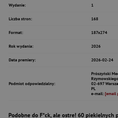
Wydanie:
1
Liczba stron:
168
Format:
187x274
Rok wydania:
2026
Data premiery:
2026-02-24
Prószyński Med
Rzymowskiego
Podmiot odpowiedzialny:
02-697 Warsz
PL
e-mail:
[email 
Podobne do F*ck, ale ostre! 60 piekielnych 