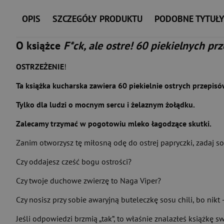
OPIS
SZCZEGÓŁY PRODUKTU
PODOBNE TYTUŁ
O książce
F*ck, ale ostre! 60 piekielnych pr
OSTRZEŻENIE
!
Ta książka kucharska zawiera 60 piekielnie ostrych przepisó
Tylko dla ludzi o mocnym sercu i żelaznym żołądku.
Zalecamy trzymać w pogotowiu mleko łagodzące skutki.
Zanim otworzysz tę miłosną odę do ostrej papryczki, zadaj s
Czy oddajesz cześć bogu ostrości?
Czy twoje duchowe zwierzę to Naga Viper?
Czy nosisz przy sobie awaryjną buteleczkę sosu chili, bo nikt
Jeśli odpowiedzi brzmią „tak”, to właśnie znalazłeś książkę s