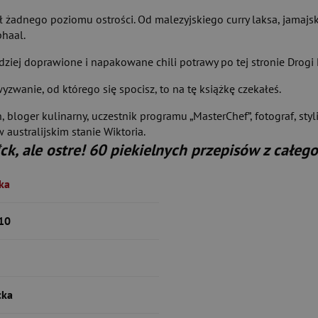
ł żadnego poziomu ostrości. Od malezyjskiego curry laksa, jamajs
phaal.
rdziej doprawione i napakowane chili potrawy po tej stronie Drogi
yzwanie, od którego się spocisz, to na tę książkę czekałeś.
, bloger kulinarny, uczestnik programu „MasterChef”, fotograf, styl
australijskim stanie Wiktoria.
ck, ale ostre! 60 piekielnych przepisów z całeg
-ka
10
cka