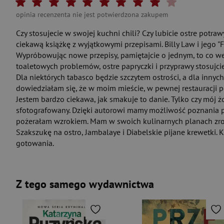
Twoja ocena: Beznadziejna 1/10"
Twoja ocena: Bardzo słaba 2/10"
Twoja ocena: Słaba 3/10"
Twoja ocena: Może być 4/10"
Twoja ocena: Przeciętna 5/10"
Twoja ocena: Dobra 6/10"
Twoja ocena: Bardzo dobra 7/10
Twoja ocena: Rewelacyjna 
Twoja ocena: Wybitna 
Twoja ocena: Arcy
opinia recenzenta nie jest potwierdzona zakupem
Czy stosujecie w swojej kuchni chili? Czy lubicie ostre potraw
ciekawą książkę z wyjątkowymi przepisami. Billy Law i jego "F*
Wypróbowując nowe przepisy, pamiętajcie o jednym, to co wesz
toaletowych problemów, ostre papryczki i przyprawy stosujc
Dla niektórych tabasco będzie szczytem ostrości, a dla innych
dowiedziałam się, że w moim mieście, w pewnej restauracji po
Jestem bardzo ciekawa, jak smakuje to danie. Tylko czy mój ż
sfotografowany. Dzięki autorowi mamy możliwość poznania 
pożerałam wzrokiem. Mam w swoich kulinarnych planach zrob
Szakszukę na ostro, Jambalaye i Diabelskie pijane krewetki. 
gotowania.
Z tego samego wydawnictwa