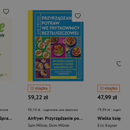
KSIĄŻKA
KSIĄŻKA
59,22 zł
47,99 zł
98,70 zł
79,99 zł
aliczna
- sugerowana cena detaliczna
- sugerowana c
Vege kociołkowanie Sprawdzone przepisy
Airfryer. Przyrządzanie potraw we frytkownicy beztłuszczowej
Sam Milner
,
Dom Milner
Eric Kayser