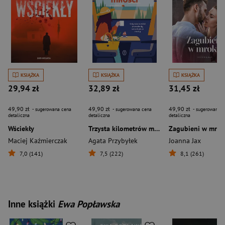
KSIĄŻKA
KSIĄŻKA
KSIĄŻKA
29,94 zł
32,89 zł
31,45 zł
49,90 zł
49,90 zł
49,90 zł
- sugerowana cena
- sugerowana cena
- sugerowana c
detaliczna
detaliczna
detaliczna
Wściekły
Trzysta kilometrów miłości
Zagubieni w mrok
Maciej Kaźmierczak
Agata Przybyłek
Joanna Jax
7,0 (141)
7,5 (222)
8,1 (261)
Inne książki
Ewa Popławska