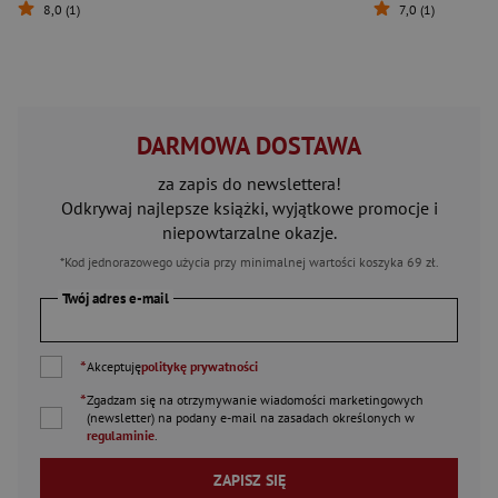
8,0 (1)
7,0 (1)
DARMOWA DOSTAWA
za zapis do newslettera!
Odkrywaj najlepsze książki, wyjątkowe promocje i
niepowtarzalne okazje.
*Kod jednorazowego użycia przy minimalnej wartości koszyka 69 zł.
Twój adres e-mail
*
Akceptuję
politykę prywatności
*
Zgadzam się na otrzymywanie wiadomości marketingowych
(newsletter) na podany
e-mail
na zasadach określonych w
regulaminie
.
ZAPISZ SIĘ