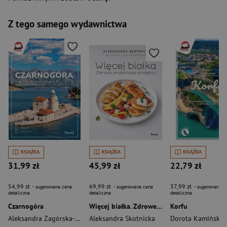
Z tego samego wydawnictwa
KSIĄŻKA
KSIĄŻKA
KSIĄŻKA
31,99 zł
45,99 zł
22,79 zł
54,99 zł
69,99 zł
37,99 zł
- sugerowana cena
- sugerowana cena
- sugerowana c
detaliczna
detaliczna
detaliczna
Czarnogóra
Więcej białka. Zdrowe proteinowe przepisy
Korfu
Aleksandra Zagórska-Chabros
Aleksandra Skotnicka
Dorota Kamińska