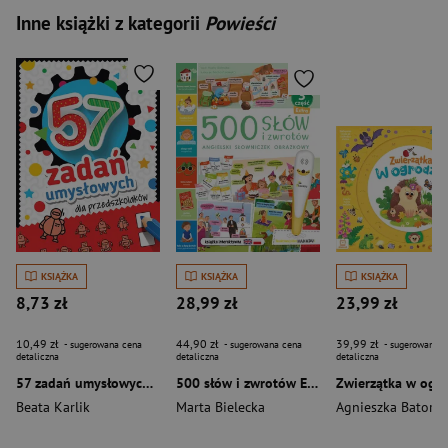
Inne książki z kategorii
Powieści
KSIĄŻKA
KSIĄŻKA
KSIĄŻKA
8,73 zł
28,99 zł
23,99 zł
10,49 zł
44,90 zł
39,99 zł
- sugerowana cena
- sugerowana cena
- sugerowana c
detaliczna
detaliczna
detaliczna
57 zadań umysłowych dla przedszkolaków
500 słów i zwrotów EXTRA
Beata Karlik
Marta Bielecka
Agnieszka Bator