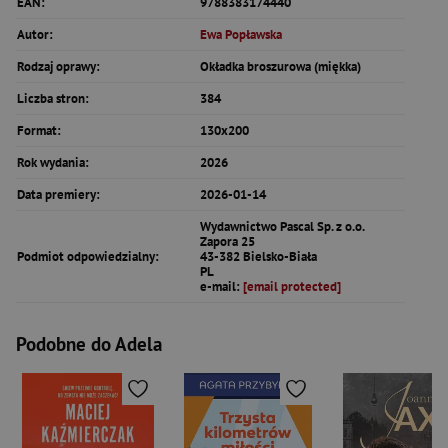
EAN:
9788383174440
Autor:
Ewa Popławska
Rodzaj oprawy:
Okładka broszurowa (miękka)
Liczba stron:
384
Format:
130x200
Rok wydania:
2026
Data premiery:
2026-01-14
Wydawnictwo Pascal Sp. z o.o.
Zapora 25
Podmiot odpowiedzialny:
43-382 Bielsko-Biała
PL
e-mail:
[email protected]
Podobne do Adela