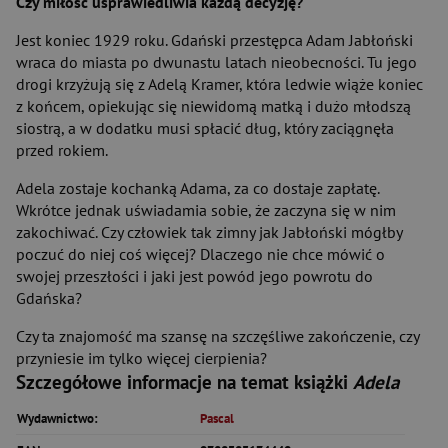
Czy miłość usprawiedliwia każdą decyzję?
Jest koniec 1929 roku. Gdański przestępca Adam Jabłoński
wraca do miasta po dwunastu latach nieobecności. Tu jego
drogi krzyżują się z Adelą Kramer, która ledwie wiąże koniec
z końcem, opiekując się niewidomą matką i dużo młodszą
siostrą, a w dodatku musi spłacić dług, który zaciągnęła
przed rokiem.
Adela zostaje kochanką Adama, za co dostaje zapłatę.
Wkrótce jednak uświadamia sobie, że zaczyna się w nim
zakochiwać. Czy człowiek tak zimny jak Jabłoński mógłby
poczuć do niej coś więcej? Dlaczego nie chce mówić o
swojej przeszłości i jaki jest powód jego powrotu do
Gdańska?
Czy ta znajomość ma szansę na szczęśliwe zakończenie, czy
przyniesie im tylko więcej cierpienia?
Szczegółowe informacje na temat książki
Adela
Wydawnictwo:
Pascal