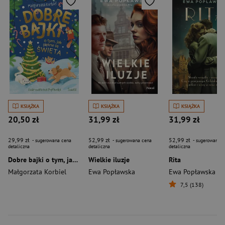
KSIĄŻKA
KSIĄŻKA
KSIĄŻKA
20,50 zł
31,99 zł
31,99 zł
29,99 zł
52,99 zł
52,99 zł
- sugerowana cena
- sugerowana cena
- sugerowana c
detaliczna
detaliczna
detaliczna
Dobre bajki o tym, jak piękne są święta
Wielkie iluzje
Rita
Małgorzata Korbiel
Ewa Popławska
Ewa Popławska
7,5 (138)