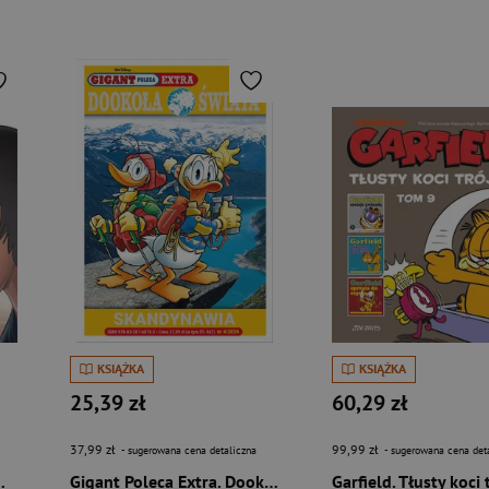
KSIĄŻKA
KSIĄŻKA
25,39 zł
60,29 zł
37,99 zł
99,99 zł
- sugerowana cena detaliczna
- sugerowana cena det
rzą w twarz
Gigant Poleca Extra. Dookoła świata. Skandynawia. Tom 4/2026