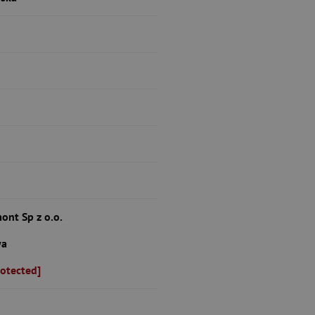
ont Sp z o.o.
wa
rotected]