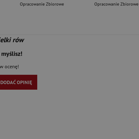
Opracowanie Zbiorowe
Opracowanie Zbiorowe
ielki rów
 myślisz!
aw ocenę!
Y DODAĆ OPINIĘ