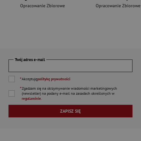
Opracowanie Zbiorowe
Opracowanie Zbiorowe
Twój adres e-mail
*
Akceptuję
politykę prywatności
*
Zgadzam się na otrzymywanie wiadomości marketingowych
(newsletter) na podany
e-mail
na zasadach określonych w
regulaminie
.
ZAPISZ SIĘ