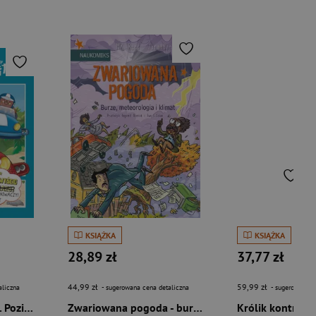
KSIĄŻKA
KSIĄŻKA
28,89 zł
37,77 zł
44,99 zł
59,99 zł
aliczna
- sugerowana cena detaliczna
- sugerowana c
Mój pierwszy komiks. Poziom 2. Wielki wyścig poszukiwaczy. Disney Stitch
Zwariowana pogoda - burze, meteorologia i klimat