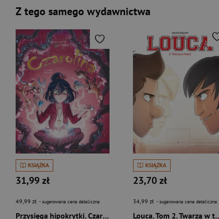
Z tego samego wydawnictwa
KSIĄŻKA
KSIĄŻKA
31,99 zł
23,70 zł
49,99 zł
34,99 zł
- sugerowana cena detaliczna
- sugerowana cena detaliczna
Przysięga hipokrytki. Czarolina. Tom 7
Louca. Tom 2. Twa