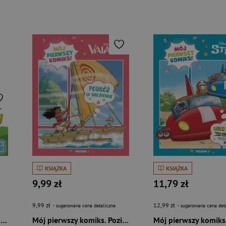
KSIĄŻKA
KSIĄŻKA
9,99 zł
11,79 zł
9,99 zł
12,99 zł
- sugerowana cena detaliczna
- sugerowana cena det
Tytus, Romek i A’Tomek. Nowe przygody. Księga I
Mój pierwszy komiks. Poziom 1. Podróż w nieznane. Disney Vaiana