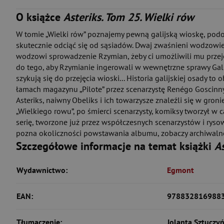
O książce
Asteriks. Tom 25. Wielki rów
W tomie „Wielki rów” poznajemy pewną galijską wioskę, podo
skutecznie odciąć się od sąsiadów. Dwaj zwaśnieni wodzowie
wodzowi sprowadzenie Rzymian, żeby ci umożliwili mu przej
do tego, aby Rzymianie ingerowali w wewnętrzne sprawy Galijc
szykują się do przejęcia wioski... Historia galijskiej osady
łamach magazynu „Pilote” przez scenarzystę Renégo Goscinny
Asteriks, naiwny Obeliks i ich towarzysze znaleźli się w gr
„Wielkiego rowu”, po śmierci scenarzysty, komiksy tworzył w
serię, tworzone już przez współczesnych scenarzystów i rys
pozna okoliczności powstawania albumu, zobaczy archiwalne m
Szczegółowe informacje na temat książki
As
Wydawnictwo:
Egmont
EAN:
978832816988
Tłumaczenie:
Jolanta Sztuczy