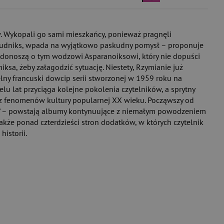
w. Wykopali go sami mieszkańcy, ponieważ pragnęli
askudniks, wpada na wyjątkowo paskudny pomysł – proponuje
 donoszą o tym wodzowi Asparanoiksowi, który nie dopuści
ksa, żeby załagodzić sytuację. Niestety, Rzymianie już
elny francuski dowcip serii stworzonej w 1959 roku na
u lat przyciąga kolejne pokolenia czytelników, a sprytny
ym z fenomenów kultury popularnej XX wieku. Począwszy od
któw” – powstają albumy kontynuujące z niemałym powodzeniem
kże ponad czterdzieści stron dodatków, w których czytelnik
istorii.