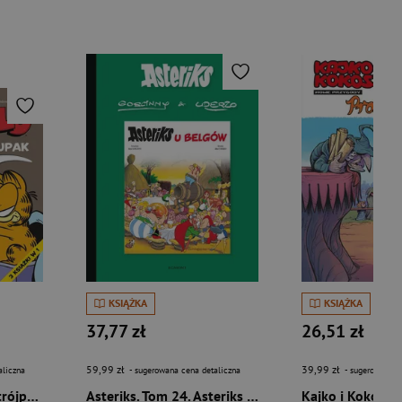
KSIĄŻKA
KSIĄŻKA
37,77 zł
26,51 zł
59,99 zł
39,99 zł
aliczna
- sugerowana cena detaliczna
- sugerowana c
Garfield. Tłusty koci trójpak. Tom 9
Asteriks. Tom 24. Asteriks u Belgów