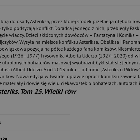
bną do osady Asteriksa, przez której środek przebiega głęboki ró
 tylko podsycają konflikt. Doradca jednego z nich, przebiegły P
ęcie władzy. Dzieci skłóconych dowódców – Fantazyna i Komiks –
zyków. Wysyła na miejsce konfliktu Asteriksa, Obeliksa i Panorami
 to obowiązkowa pozycja na półce każdego fana komiksów. Nieśmiert
'ego (1926–1977) i rysownika Alberta Uderzo (1927–2020) od wiel
onie ulubionych bohaterów masowej wyobraźni. Cykl stał się jedn
 całości Albert Uderzo. A od 2013 roku – od tomu „Asteriks u Pi
owników. Nowa edycja w twardej oprawie oprócz komiksu zawiera ta
ateriały i dowie się wielu ciekawostek o bohaterach, autorach i h
teriks. Tom 25. Wielki rów
3
ńska