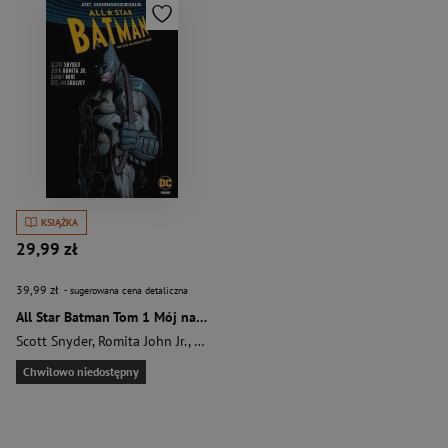
KSIĄŻKA
29,99 zł
39,99 zł
- sugerowana cena detaliczna
All Star Batman Tom 1 Mój największy wróg
Scott Snyder
,
Romita John Jr.
,
Miki Danny
,
Shalvey Declan
Chwilowo niedostępny