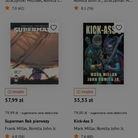
Straczyński Michael
,
Romita John Jr.
Romita John Jr.
,
Straczyński Michael
7,0 (42)
8,1 (76)
KSIĄŻKA
KSIĄŻKA
57,99 zł
55,53 zł
79,99 zł
79,00 zł
- sugerowana cena detaliczna
- sugerowana cena detaliczna
Superman Rok pierwszy
Kick-Ass 3
Frank Miller
,
Romita John Jr.
Mark Millar
,
Romita John Jr.
4,8 (36)
7,4 (60)