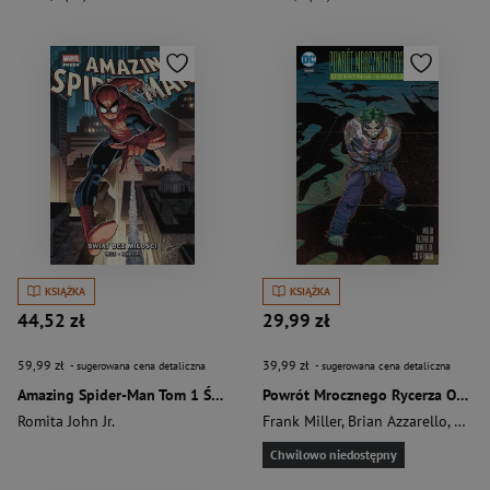
KSIĄŻKA
KSIĄŻKA
44,52 zł
29,99 zł
59,99 zł
39,99 zł
- sugerowana cena detaliczna
- sugerowana cena detaliczna
Amazing Spider-Man Tom 1 Świat bez miłości
Powrót Mrocznego Rycerza Ostatnia krucjata (prequel, 2016)
Romita John Jr.
Frank Miller
,
Brian Azzarello
,
Romit
Chwilowo niedostępny