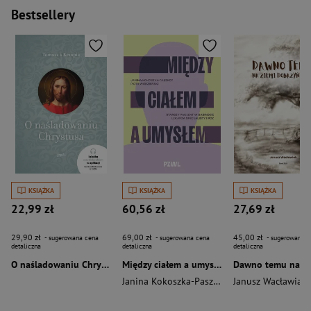
Bestsellery
KSIĄŻKA
KSIĄŻKA
KSIĄŻKA
22,99 zł
60,56 zł
27,69 zł
29,90 zł
69,00 zł
45,00 zł
- sugerowana cena
- sugerowana cena
- sugerowana c
detaliczna
detaliczna
detaliczna
O naśladowaniu Chrystusa wyd. 2026
Między ciałem a umysłem
Janina Kokoszka-Paszkot
,
Piotr Wierzbiński
Janusz Wacławiak