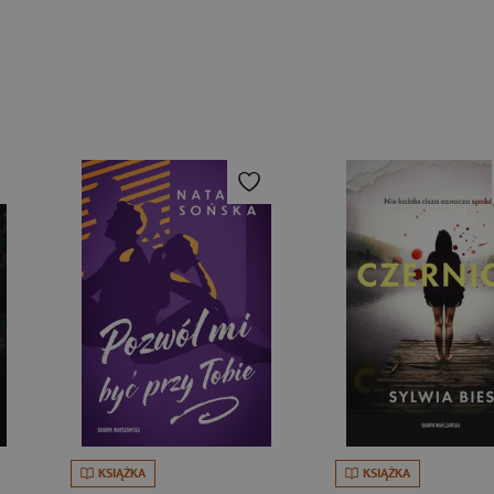
KSIĄŻKA
KSIĄŻKA