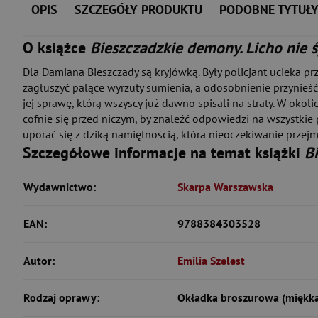
OPIS
SZCZEGÓŁY PRODUKTU
PODOBNE TYTUŁ
O książce
Bieszczadzkie demony. Licho nie ś
Dla Damiana Bieszczady są kryjówką. Były policjant ucieka pr
zagłuszyć palące wyrzuty sumienia, a odosobnienie przynieść
jej sprawę, którą wszyscy już dawno spisali na straty. W ok
cofnie się przed niczym, by znaleźć odpowiedzi na wszystkie 
uporać się z dziką namiętnością, która nieoczekiwanie przej
Szczegółowe informacje na temat książki
B
Wydawnictwo:
Skarpa Warszawska
EAN:
9788384303528
Autor:
Emilia Szelest
Rodzaj oprawy:
Okładka broszurowa (miękk