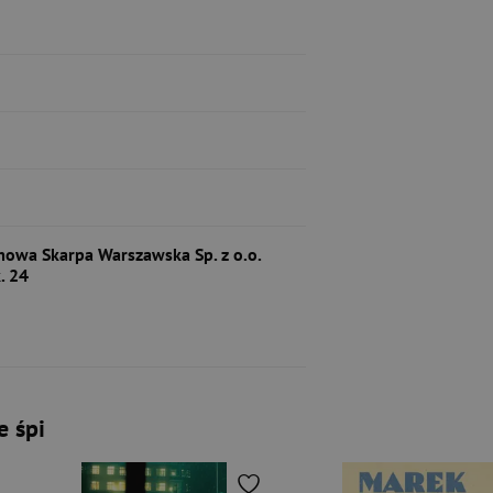
owa Skarpa Warszawska Sp. z o.o.
. 24
e śpi