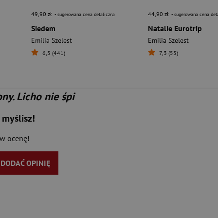
49,90 zł
44,90 zł
- sugerowana cena detaliczna
- sugerowana cena det
Siedem
Natalie Eurotrip
Emilia Szelest
Emilia Szelest
6,5 (441)
7,3 (55)
y. Licho nie śpi
 myślisz!
aw ocenę!
Y DODAĆ OPINIĘ