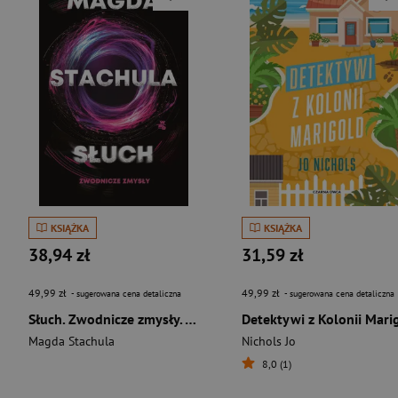
KSIĄŻKA
KSIĄŻKA
38,94 zł
31,59 zł
49,99 zł
49,99 zł
- sugerowana cena detaliczna
- sugerowana cena detaliczna
Słuch. Zwodnicze zmysły. Tom 2
Magda Stachula
Nichols Jo
8,0 (1)