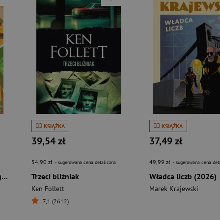
KSIĄŻKA
KSIĄŻKA
39,54 zł
37,49 zł
54,90 zł
49,99 zł
- sugerowana cena detaliczna
- sugerowana cena det
Detektywi z Kolonii Marigold
Trzeci bliźniak
Władca liczb (2026)
Ken Follett
Marek Krajewski
7,1 (2612)