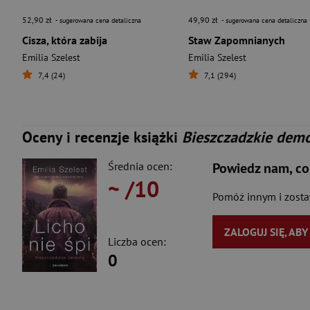
52,90 zł
49,90 zł
- sugerowana cena detaliczna
- sugerowana cena detaliczna
Cisza, która zabija
Staw Zapomnianych
Emilia Szelest
Emilia Szelest
7,4 (24)
7,1 (294)
Oceny i recenzje książki
Bieszczadzkie demon
Średnia ocen:
Powiedz nam, co
~
/10
Pomóż innym i zost
ZALOGUJ SIĘ, AB
Liczba ocen:
0