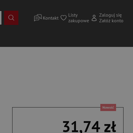
Listy
Zaloguj się
Kontakt
zakupowe
Załóż konto
Nowość
31,74 zł