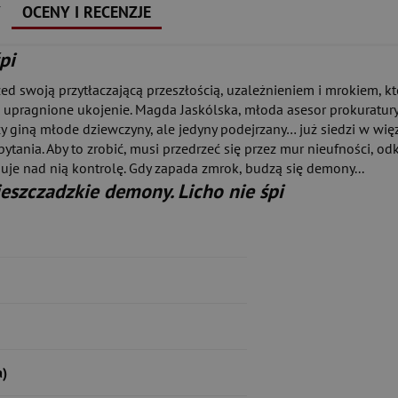
Y
OCENY I RECENZJE
pi
zed swoją przytłaczającą przeszłością, uzależnieniem i mrokiem, kt
 upragnione ukojenie. Magda Jaskólska, młoda asesor prokuratury
olicy giną młode dziewczyny, ale jedyny podejrzany… już siedzi w 
pytania. Aby to zrobić, musi przedrzeć się przez mur nieufności, 
muje nad nią kontrolę. Gdy zapada zmrok, budzą się demony...
ieszczadzkie demony. Licho nie śpi
a)