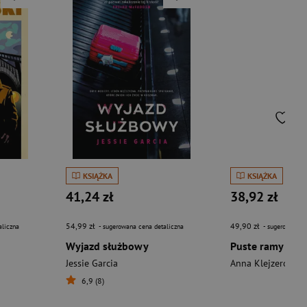
KSIĄŻKA
KSIĄŻKA
41,24 zł
38,92 zł
54,99 zł
49,90 zł
aliczna
- sugerowana cena detaliczna
- sugerowana c
Wyjazd służbowy
Puste ramy
Jessie Garcia
Anna Klejzerowicz
6,9 (8)