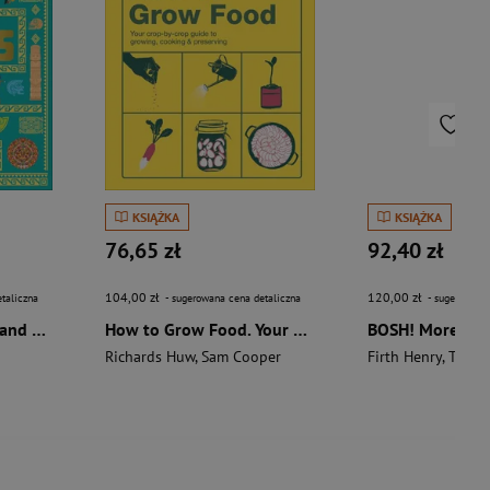
KSIĄŻKA
KSIĄŻKA
76,65 zł
92,40 zł
104,00 zł
120,00 zł
taliczna
- sugerowana cena detaliczna
- sugerowana 
The Aztecs. The Rise and Fall of a Mighty Empire
How to Grow Food. Your Crop-by-Crop Guide to Growing, Cooking, & Preserving
Richards Huw
,
Sam Cooper
Firth Henry
,
Theas