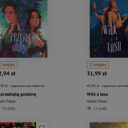
KSIĄŻKA
KSIĄŻKA
2,94 zł
31,99 zł
,90 zł
46,90 zł
- sugerowana cena detaliczna
- sugerowana cena det
przeklętą godzinę
Wilk z lasu
am Faber
Adam Faber
7,5 (103)
7,2 (140)