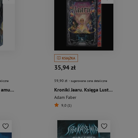
KSIĄŻKA
35,94 zł
59,90 zł
aliczna
- sugerowana cena detaliczna
Kroniki Jaaru. Czarny amulet (ilustrowane brzegi)
Kroniki Jaaru. Księga Luster (z barwionymi brzegami)
Adam Faber
9,0 (1)