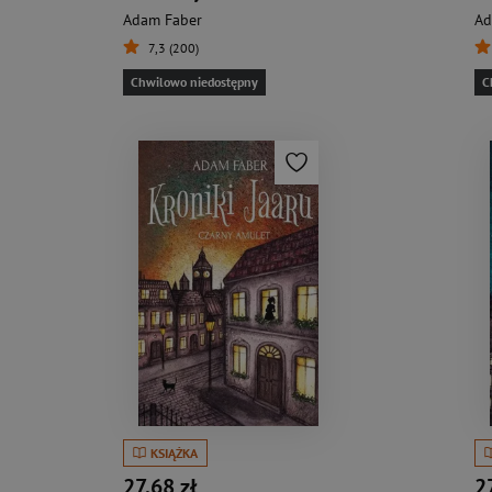
Adam Faber
Ad
7,3 (200)
Chwilowo niedostępny
C
KSIĄŻKA
27,68 zł
2