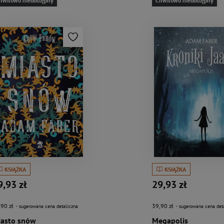
hwilowo niedostępny
Chwilowo niedostępny
KSIĄŻKA
KSIĄŻKA
9,93 zł
29,93 zł
,90 zł
39,90 zł
- sugerowana cena detaliczna
- sugerowana cena det
asto snów
Megapolis