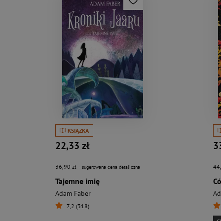
KSIĄŻKA
22,33 zł
3
36,90 zł
44
- sugerowana cena detaliczna
Tajemne imię
C
Adam Faber
Ad
7,2 (318)