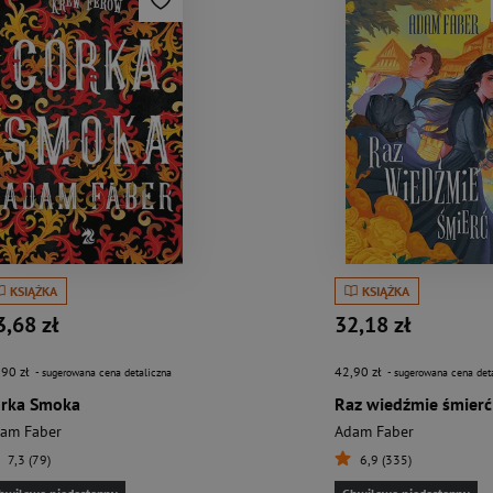
KSIĄŻKA
KSIĄŻKA
3,68 zł
32,18 zł
,90 zł
42,90 zł
- sugerowana cena detaliczna
- sugerowana cena det
órka Smoka
Raz wiedźmie śmierć
am Faber
Adam Faber
7,3 (79)
6,9 (335)