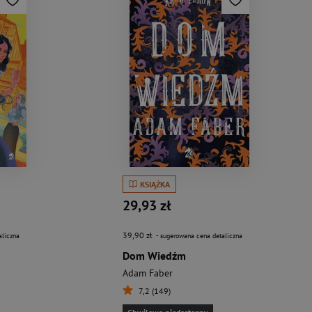
KSIĄŻKA
29,93 zł
39,90 zł
aliczna
- sugerowana cena detaliczna
Dom Wiedźm
Adam Faber
7,2 (149)