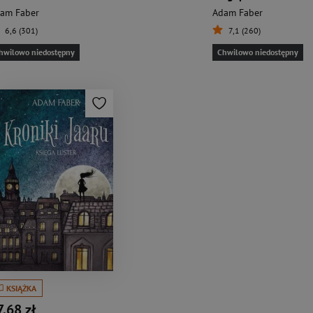
am Faber
Adam Faber
6,6 (301)
7,1 (260)
hwilowo niedostępny
Chwilowo niedostępny
KSIĄŻKA
7,68 zł