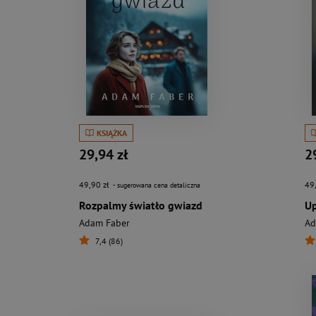
KSIĄŻKA
29,94 zł
2
49,90 zł
49
- sugerowana cena detaliczna
Rozpalmy światło gwiazd
Up
Adam Faber
Ad
7,4 (86)