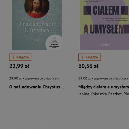
KSIĄŻKA
KSIĄŻKA
22,99 zł
60,56 zł
29,90 zł
69,00 zł
- sugerowana cena detaliczna
- sugerowana cena detaliczna
O naśladowaniu Chrystusa wyd. 2026
Między ciałem a umysłem
Janina Kokoszka-Paszkot
,
Piotr Wierzbińsk