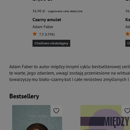
36,90 zł
36
- sugerowana cena detaliczna
Czarny amulet
Ks
Adam Faber
Ad
7,3 (1296)
Chwilowo niedostępny
C
Adam Faber to autor między innymi cyklu bestsellerowej seri
te warte, jego zdaniem, uwagi zostają przeniesione na wirtual
towarzyszy mu biało-czarny kot i całe mnóstwo zmyślonych i 
Bestsellery