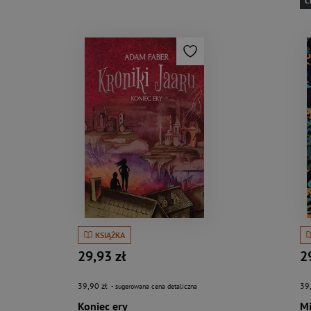
C
KSIĄŻKA
29,93 zł
2
39,90 zł
39
- sugerowana cena detaliczna
Koniec ery
Mi