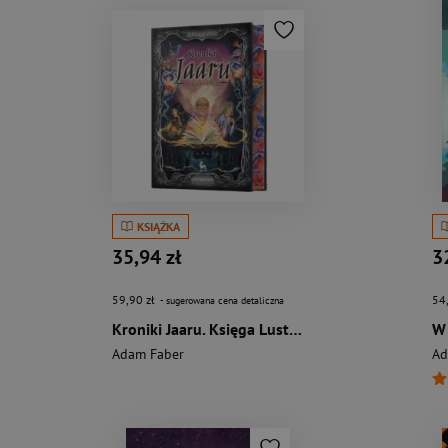
KSIĄŻKA
35,94 zł
3
59,90 zł
54
- sugerowana cena detaliczna
Kroniki Jaaru. Księga Luster (z barwionymi brzegami)
W 
Adam Faber
Ad