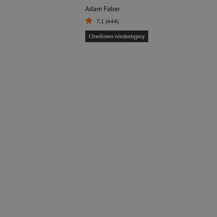
Adam Faber
7,1 (444)
Chwilowo niedostępny