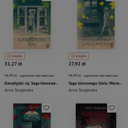
KSIĄŻKA
KSIĄŻKA
31,27 zł
27,92 zł
46,90 zł
44,90 zł
- sugerowana cena detaliczna
- sugerowana cena detaliczna
Kanadyjski raj. Saga klonowego liścia. Tom 3
Saga klonowego liścia. Warszawska garsoniera
Anna Stryjewska
Anna Stryjewska