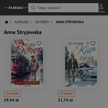
Czego szukasz?
Konto
KATALOG
AUTORZY
ANNA STRYJEWSKA
Anna Stryjewska
KSIĄŻKA
KSIĄŻKA
29,94 zł
31,74 zł