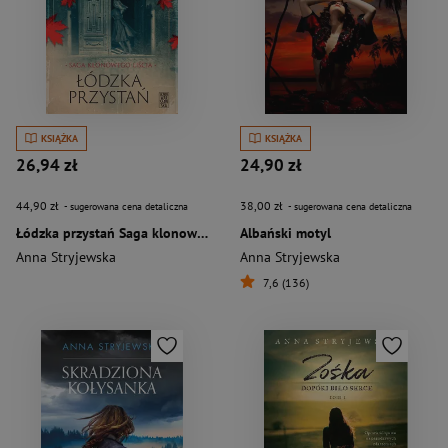
KSIĄŻKA
KSIĄŻKA
26,94 zł
24,90 zł
44,90 zł
38,00 zł
- sugerowana cena detaliczna
- sugerowana cena detaliczna
Łódzka przystań Saga klonowego liścia.
Albański motyl
Anna Stryjewska
Anna Stryjewska
7,6 (136)