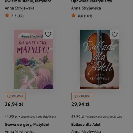
Uwierz w siebie, Matyldo!
Opowieść kataryniarza
Anna Stryjewska
Anna Stryjewska
8,5 (19)
8,0 (164)
KSIĄŻKA
KSIĄŻKA
26,94 zł
29,94 zł
44,90 zł
49,90 zł
- sugerowana cena detaliczna
- sugerowana cena detaliczna
Głowa do góry, Matyldo!
Ballada dla Adeli
Anna Stryjewska
Anna Stryjewska