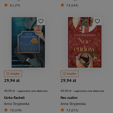
8,1 (73)
7,8 (163)
KSIĄŻKA
KSIĄŻKA
29,94 zł
29,94 zł
49,90 zł
49,90 zł
- sugerowana cena detaliczna
- sugerowana cena detaliczna
Córka Racheli
Noc cudów
Anna Stryjewska
Anna Stryjewska
7,8 (159)
7,3 (272)