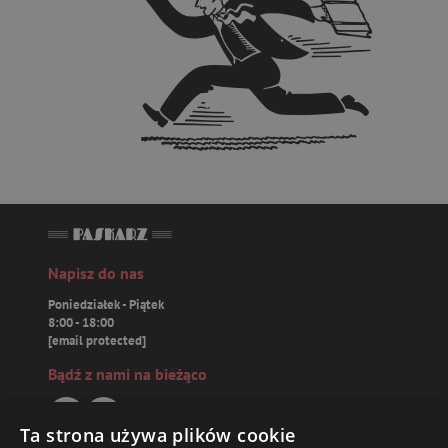
Napisz do nas
Poniedziałek - Piątek
8:00 - 18:00
[email protected]
Bądź z nami na bieżąco
Ta strona używa plików cookie