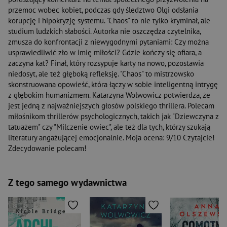
przemoc wobec kobiet, podczas gdy śledztwo Olgi odsłania
korupcję i hipokryzję systemu. "Chaos" to nie tylko kryminał, ale
studium ludzkich słabości. Autorka nie oszczędza czytelnika,
zmusza do konfrontacji z niewygodnymi pytaniami: Czy można
usprawiedliwić zło w imię miłości? Gdzie kończy się ofiara, a
zaczyna kat? Finał, który rozsypuje karty na nowo, pozostawia
niedosyt, ale też głęboką refleksję. "Chaos" to mistrzowsko
skonstruowana opowieść, która łączy w sobie inteligentną intrygę
z głębokim humanizmem. Katarzyna Wolwowicz potwierdza, że
jest jedną z najważniejszych głosów polskiego thrillera. Polecam
miłośnikom thrillerów psychologicznych, takich jak "Dziewczyna z
tatuażem" czy "Milczenie owiec", ale też dla tych, którzy szukają
literatury angażującej emocjonalnie. Moja ocena: 9/10 Czytajcie!
Zdecydowanie polecam!
Z tego samego wydawnictwa