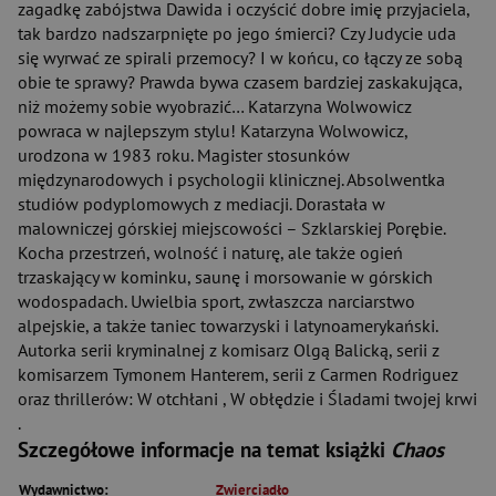
zagadkę zabójstwa Dawida i oczyścić dobre imię przyjaciela,
tak bardzo nadszarpnięte po jego śmierci? Czy Judycie uda
się wyrwać ze spirali przemocy? I w końcu, co łączy ze sobą
obie te sprawy? Prawda bywa czasem bardziej zaskakująca,
niż możemy sobie wyobrazić… Katarzyna Wolwowicz
powraca w najlepszym stylu! Katarzyna Wolwowicz,
urodzona w 1983 roku. Magister stosunków
międzynarodowych i psychologii klinicznej. Absolwentka
studiów podyplomowych z mediacji. Dorastała w
malowniczej górskiej miejscowości – Szklarskiej Porębie.
Kocha przestrzeń, wolność i naturę, ale także ogień
trzaskający w kominku, saunę i morsowanie w górskich
wodospadach. Uwielbia sport, zwłaszcza narciarstwo
alpejskie, a także taniec towarzyski i latynoamerykański.
Autorka serii kryminalnej z komisarz Olgą Balicką, serii z
komisarzem Tymonem Hanterem, serii z Carmen Rodriguez
oraz thrillerów: W otchłani , W obłędzie i Śladami twojej krwi
.
Szczegółowe informacje na temat książki
Chaos
Wydawnictwo:
Zwierciadło