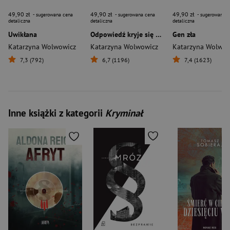
49,90 zł
49,90 zł
49,90 zł
- sugerowana cena
- sugerowana cena
- sugerowana c
detaliczna
detaliczna
detaliczna
Uwikłana
Odpowiedź kryje się w tobie
Gen zła
Katarzyna Wolwowicz
Katarzyna Wolwowicz
Katarzyna Wolwow
7,3 (792)
6,7 (1196)
7,4 (1623)
Inne książki z kategorii
Kryminał