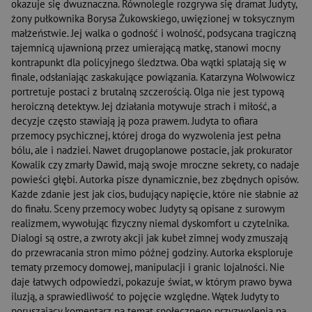
okazuje się dwuznaczna. Równolegle rozgrywa się dramat Judyty,
żony pułkownika Borysa Żukowskiego, uwięzionej w toksycznym
małżeństwie. Jej walka o godność i wolność, podsycana tragiczną
tajemnicą ujawnioną przez umierającą matkę, stanowi mocny
kontrapunkt dla policyjnego śledztwa. Oba wątki splatają się w
finale, odsłaniając zaskakujące powiązania. Katarzyna Wolwowicz
portretuje postaci z brutalną szczerością. Olga nie jest typową
heroiczną detektyw. Jej działania motywuje strach i miłość, a
decyzje często stawiają ją poza prawem. Judyta to ofiara
przemocy psychicznej, której droga do wyzwolenia jest pełna
bólu, ale i nadziei. Nawet drugoplanowe postacie, jak prokurator
Kowalik czy zmarły Dawid, mają swoje mroczne sekrety, co nadaje
powieści głębi. Autorka pisze dynamicznie, bez zbędnych opisów.
Każde zdanie jest jak cios, budujący napięcie, które nie słabnie aż
do finału. Sceny przemocy wobec Judyty są opisane z surowym
realizmem, wywołując fizyczny niemal dyskomfort u czytelnika.
Dialogi są ostre, a zwroty akcji jak kubeł zimnej wody zmuszają
do przewracania stron mimo późnej godziny. Autorka eksploruje
tematy przemocy domowej, manipulacji i granic lojalności. Nie
daje łatwych odpowiedzi, pokazuje świat, w którym prawo bywa
iluzją, a sprawiedliwość to pojęcie względne. Wątek Judyty to
poruszający komentarz na temat społecznego przyzwolenia na