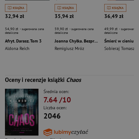
KSIĄŻKA
KSIĄŻKA
KSIĄŻKA
32,94 zł
35,94 zł
36,49 zł
54,90 zł
59,90 zł
49,99 zł
- sugerowana cena
- sugerowana cena
- sugerowana c
detaliczna
detaliczna
detaliczna
Afryt. Darasz. Tom 3
Joanna Chyłka. Bezprawie. Wydanie specjalne
Aldona Reich
Remigiusz Mróz
Sobieraj Tomasz
Oceny i recenzje książki
Chaos
Średnia ocen:
7.64
/10
Liczba ocen:
2046