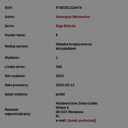
EAN:
9788381326476
Autor:
Katarzyna Wolwowicz
Seria:
Olga Balicka
Numer tomu:
8
Okładka broszurowa ze
Rodzaj oprawy:
skrzydełkami
Wydanie:
1
Liczba stron:
300
Rok wydania:
2025
Data premiery:
2025-03-12
Język wydania:
polski
Wydawnictwo Zwierciadło
Widok 8
Podmiot
00-023 Warszawa
odpowiedzialny:
PL
e-mail:
[email protected]