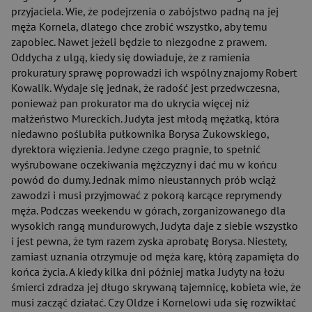
przyjaciela. Wie, że podejrzenia o zabójstwo padną na jej
męża Kornela, dlatego chce zrobić wszystko, aby temu
zapobiec. Nawet jeżeli będzie to niezgodne z prawem.
Oddycha z ulgą, kiedy się dowiaduje, że z ramienia
prokuratury sprawę poprowadzi ich wspólny znajomy Robert
Kowalik. Wydaje się jednak, że radość jest przedwczesna,
ponieważ pan prokurator ma do ukrycia więcej niż
małżeństwo Mureckich. Judyta jest młodą mężatką, która
niedawno poślubiła pułkownika Borysa Żukowskiego,
dyrektora więzienia. Jedyne czego pragnie, to spełnić
wyśrubowane oczekiwania mężczyzny i dać mu w końcu
powód do dumy. Jednak mimo nieustannych prób wciąż
zawodzi i musi przyjmować z pokorą karcące reprymendy
męża. Podczas weekendu w górach, zorganizowanego dla
wysokich rangą mundurowych, Judyta daje z siebie wszystko
i jest pewna, że tym razem zyska aprobatę Borysa. Niestety,
zamiast uznania otrzymuje od męża karę, którą zapamięta do
końca życia. A kiedy kilka dni później matka Judyty na łożu
śmierci zdradza jej długo skrywaną tajemnicę, kobieta wie, że
musi zacząć działać. Czy Oldze i Kornelowi uda się rozwikłać