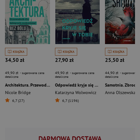
KSIĄŻKA
KSIĄŻKA
KSIĄŻKA
34,50 zł
27,90 zł
25,50 zł
49,90 zł
49,90 zł
44,90 zł
- sugerowana cena
- sugerowana cena
- sugerowana c
detaliczna
detaliczna
detaliczna
Architektura. Przewodnik dla lubiących rozkminiać bez bólu
Odpowiedź kryje się w tobie
Nicole Bridge
Katarzyna Wolwowicz
Anna Olszewska
6,7 (27)
6,7 (1196)
DARMOWA DOSTAWA