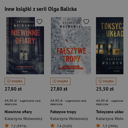
Inne książki z serii Olga Balicka
KSIĄŻKA
KSIĄŻKA
KSIĄŻKA
27,80 zł
27,80 zł
25,50 zł
44,90 zł
44,90 zł
44,90 zł
- sugerowana cena
- sugerowana cena
- sugerowana c
detaliczna
detaliczna
detaliczna
Niewinne ofiary
Fałszywe tropy
Toksyczne układy
Katarzyna Wolwowicz
Katarzyna Wolwowicz
Katarzyna Wolwow
7,2 (3976)
7,4 (3183)
7,3 (2906)