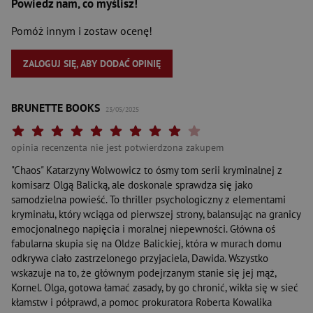
Powiedz nam, co myślisz!
Pomóż innym i zostaw ocenę!
ZALOGUJ SIĘ, ABY DODAĆ OPINIĘ
BRUNETTE BOOKS
23/05/2025
Twoja ocena: Beznadziejna 1/10"
Twoja ocena: Bardzo słaba 2/10"
Twoja ocena: Słaba 3/10"
Twoja ocena: Może być 4/10"
Twoja ocena: Przeciętna 5/10"
Twoja ocena: Dobra 6/10"
Twoja ocena: Bardzo dobra 7/10"
Twoja ocena: Rewelacyjna 8/10"
Twoja ocena: Wybitna 9/10"
Twoja ocena: Arcydzieło 10
opinia recenzenta nie jest potwierdzona zakupem
"Chaos" Katarzyny Wolwowicz to ósmy tom serii kryminalnej z
komisarz Olgą Balicką, ale doskonale sprawdza się jako
samodzielna powieść. To thriller psychologiczny z elementami
kryminału, który wciąga od pierwszej strony, balansując na granicy
emocjonalnego napięcia i moralnej niepewności. Główna oś
fabularna skupia się na Oldze Balickiej, która w murach domu
odkrywa ciało zastrzelonego przyjaciela, Dawida. Wszystko
wskazuje na to, że głównym podejrzanym stanie się jej mąż,
Kornel. Olga, gotowa łamać zasady, by go chronić, wikła się w sieć
kłamstw i półprawd, a pomoc prokuratora Roberta Kowalika