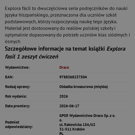
Explora fácil to dwuczęściowa seria podręczników do nauki
języka hiszpańskiego, przeznaczona dla uczniów szkół
podstawowych, którzy rozpoczynają naukę tego języka.
Materiał jest dostosowany do realiów polskiej szkoły i
optymalnie dopasowany do potrzeb uczniów klas siódmych i
ósmych
Szczegółowe informacje na temat książki
Explora
fasil 1 zeszyt ćwiczeń
Wydawnictwo:
Draco
EAN:
9788368237504
Rodzaj oprawy:
Okładka broszurowa (miękka)
Rok wydania:
2026
Data premiery:
2026-06-17
GPSR Wydawnictwo Draco Sp. z o.
o.
Podmiot
ul. Rakowicka 15A/U2
odpowiedzialny:
31-511 Kraków
PL