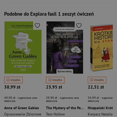
Podobne do Explora fasil 1 zeszyt ćwiczeń
KSIĄŻKA
KSIĄŻKA
KSIĄŻKA
38,99 zł
23,95 zł
22,51 zł
49,90 zł
39,90 zł
34,99 zł
- sugerowana cena
- sugerowana cena
- sugerowana c
detaliczna
detaliczna
detaliczna
Anne of Green Gables
The Mystery of the Penley Pearl. Czytaj po angielsku
Opracowanie Zbiorowe
Tess Hollow
Karpacz Natalia