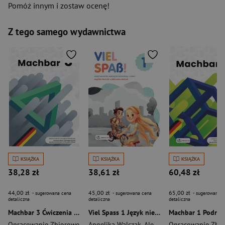
Pomóż innym i zostaw ocenę!
Z tego samego wydawnictwa
KSIĄŻKA
KSIĄŻKA
KSIĄŻKA
38,28 zł
38,61 zł
60,48 zł
44,00 zł
45,00 zł
65,00 zł
- sugerowana cena
- sugerowana cena
- sugerowana c
detaliczna
detaliczna
detaliczna
Machbar 3 Ćwiczenia do nauki języka niemieckiego
Viel Spass 1 Język niemiecki Zeszyt ćwiczeń
Opracowanie Zbiorowe
Angelika Walczak
,
Aleksandra Walczak
Opracowanie Zbi