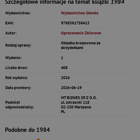
Szczegółowe informacje na temat książki
1984
Wydawnictwo:
Wydawnictwo Słówko
EAN:
9788381758413
Autor:
Opracowanie Zbiorowe
Okładka broszurowa ze
Rodzaj oprawy:
skrzydełkami
Wydanie:
1
Liczba stron:
408
Rok wydania:
2026
Data premiery:
2026-06-19
MT BIZNES SP. Z O.O.
Podmiot
ul. Jutrzenki 118
odpowiedzialny:
02-230 Warszawa
PL
Podobne do 1984