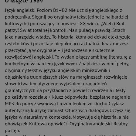
O książce
1984
Język angielski Poziom B1–B2 Nie ucz się angielskiego z
podręcznika. Sięgnij po oryginalny tekst jednej z najbardziej
kultowych i poruszających powieści XX wieku. „Wielki Brat
patrzy”. Świat totalnej kontroli. Manipulacja prawdą. Strach
jako narzędzie władzy. To historia, która od dekad elektryzuje
czytelników i pozostaje niepokojąco aktualna. Teraz możesz
przeczytać ją w oryginale – i jednocześnie skutecznie
rozwijać swój angielski. To wydanie łączy ambitną literaturę z
konkretnym wsparciem językowym. Znajdziesz w nim: pełny,
oryginalny tekst w języku angielskim minisłownik i
objaśnienia trudniejszych słów na marginesach rozwinięcie
słownictwa tematycznego wyjaśnienia zagadnień
gramatycznych na przykładach z powieści ćwiczenia i testy
po każdym rozdziale + klucz odpowiedzi bezpłatne nagranie
MP3 do pracy z wymową i rozumieniem ze słuchu Czytasz
autentyczną klasykę zamiast sztucznych dialogów. Uczysz się
języka w naturalnym kontekście. Motywuje cię historia, a nie
obowiązek. Kultowa opowieść. Oryginalny angielski. Realny
postęp.