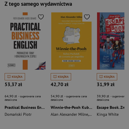
Z tego samego wydawnictwa
KSIĄŻKA
KSIĄŻKA
KSIĄŻKA
53,37 zł
42,70 zł
31,99 zł
64,90 zł
54,90 zł
39,90 zł
- sugerowana cena
- sugerowana cena
- sugerowana c
detaliczna
detaliczna
detaliczna
Practical Business English. Prowadzenie firmy i komunikacja w zespole
Winnie-the-Pooh Kubuś Puchatek do czytania po angielsku. Słownik + ćwiczenia + mp3
Domański Piotr
Alan Alexander Milne
,
Fihel Marta
Kinga White