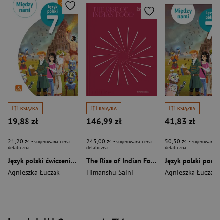
KSIĄŻKA
KSIĄŻKA
KSIĄŻKA
19,88 zł
146,99 zł
41,83 zł
21,20 zł
245,00 zł
50,50 zł
- sugerowana cena
- sugerowana cena
- sugerowana c
detaliczna
detaliczna
detaliczna
Język polski ćwiczenia wersja B dla klasy 7 Między nami EDYCJA 2026
The Rise of Indian Food
Agnieszka Łuczak
Himanshu Saini
Agnieszka Łuczak
,