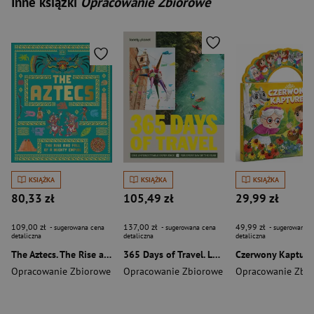
Inne książki
Opracowanie Zbiorowe
KSIĄŻKA
KSIĄŻKA
KSIĄŻKA
80,33 zł
105,49 zł
29,99 zł
109,00 zł
137,00 zł
49,99 zł
- sugerowana cena
- sugerowana cena
- sugerowana c
detaliczna
detaliczna
detaliczna
The Aztecs. The Rise and Fall of a Mighty Empire
365 Days of Travel. Lonely Planet
Czerwony Kapture
Opracowanie Zbiorowe
Opracowanie Zbiorowe
Opracowanie Zbi