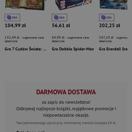
GRA
GRA
GRA
104,99 zł
56,61 zł
202,25 zł
132,49 zł
69,99 zł
247,10 zł
- sugerowana cena
- sugerowana cena
- sugerowana
detaliczna
detaliczna
detaliczna
Gra 7 Cudów Świata: Gra kościana
Gra Dobble Spider-Man
DARMOWA DOSTAWA
za zapis do newslettera!
Odkrywaj najlepsze książki, wyjątkowe promocje i
niepowtarzalne okazje.
*Kod jednorazowego użycia przy minimalnej wartości koszyka 69 zł.