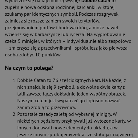
wybierzcie się na tajemniczą wyspę!
Dobble Catan
to
zupełnie nowa odsłona rodzinnej karcianki, w której
szukamy par identycznych symboli. Podczas rozgrywek
zajmiesz się rozszerzaniem swoich terytoriów,
przejmowaniem portów i budową dróg, a może nawet
wcielisz się w barbarzyńcę lub rycerza! Na wypróbowanie
czeka 5 minigier, w których – indywidualnie albo zespołowo
– zmierzysz się z przeciwnikami i spróbujesz jako pierwsza
osoba zdobyć 10 punktów.
Na czym to polega?
Dobble Catan to 76 sześciokątnych kart. Na każdej z
nich znajduje się 9 symboli, a dowolne dwie karty z
talii zawsze łączy dokładnie jeden wspólny obrazek.
Naszym celem jest wypatrzeć go i głośno nazwać
zanim zrobią to przeciwnicy.
Pozostałe zasady zależą od wybranej minigry. W
niektórych będziemy przykrywali już wyłożone karty, w
innych dodawali nowe elementy do układu, a w
jeszcze innym spróbujemy zebrać ze stołu jak najwięcej