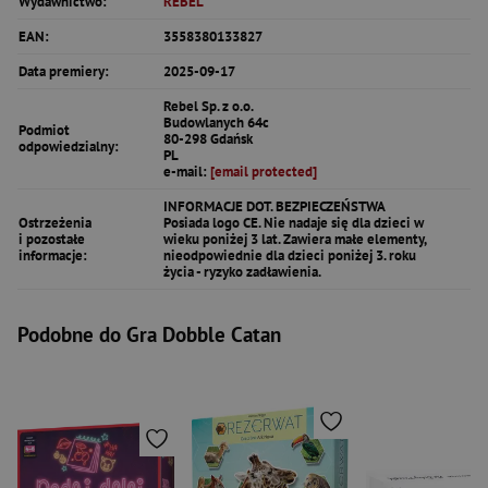
Wydawnictwo:
REBEL
EAN:
3558380133827
Data premiery:
2025-09-17
Rebel Sp. z o.o.
Budowlanych 64c
Podmiot
80-298 Gdańsk
odpowiedzialny:
PL
e-mail:
[email protected]
INFORMACJE DOT. BEZPIECZEŃSTWA
Ostrzeżenia
Posiada logo CE. Nie nadaje się dla dzieci w
i pozostałe
wieku poniżej 3 lat. Zawiera małe elementy,
informacje:
nieodpowiednie dla dzieci poniżej 3. roku
życia - ryzyko zadławienia.
Podobne do Gra Dobble Catan