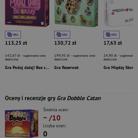
GRA
GRA
GRA
113,25 zł
130,72 zł
17,63 zł
142,67 zł
199,95 zł
24,90 zł
- sugerowana cena
- sugerowana cena
- sugerowana c
detaliczna
detaliczna
detaliczna
Gra Podaj dalej! Bez cenzury
Gra Rezerwat
Oceny i recenzje gry
Gra Dobble Catan
Średnia ocen:
~
/10
Liczba ocen:
0