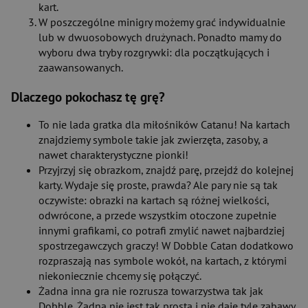
kart.
W poszczególne minigry możemy grać indywidualnie
lub w dwuosobowych drużynach. Ponadto mamy do
wyboru dwa tryby rozgrywki: dla początkujących i
zaawansowanych.
Dlaczego pokochasz tę grę?
To nie lada gratka dla miłośników Catanu! Na kartach
znajdziemy symbole takie jak zwierzęta, zasoby, a
nawet charakterystyczne pionki!
Przyjrzyj się obrazkom, znajdź parę, przejdź do kolejnej
karty. Wydaje się proste, prawda? Ale pary nie są tak
oczywiste: obrazki na kartach są różnej wielkości,
odwrócone, a przede wszystkim otoczone zupełnie
innymi grafikami, co potrafi zmylić nawet najbardziej
spostrzegawczych graczy! W Dobble Catan dodatkowo
rozpraszają nas symbole wokół, na kartach, z którymi
niekoniecznie chcemy się połączyć.
Żadna inna gra nie rozrusza towarzystwa tak jak
Dobble. Żadna nie jest tak prosta i nie daje tyle zabawy