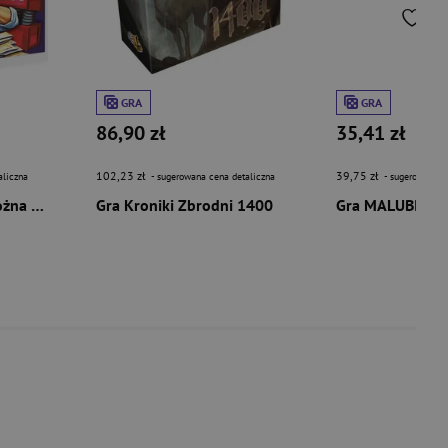
GRA
GRA
86,90 zł
35,41 zł
102,23 zł
39,75 zł
aliczna
- sugerowana cena detaliczna
- sugerowana c
Gra ZUS PIT NFZ - Można Zwariować!
Gra Kroniki Zbrodni 1400