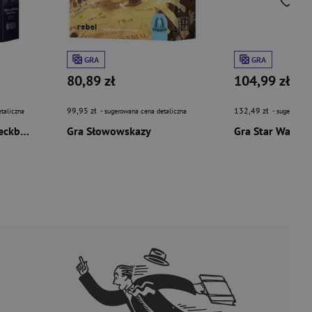
GRA
GRA
80,89 zł
104,99 zł
99,95 zł
132,49 zł
taliczna
- sugerowana cena detaliczna
- sugerowana 
Gra Star Wars: The Deckbuilding Game - Rebelia i Imperium rozszerzenie
Gra Słowowskazy
Gra Star Wars S