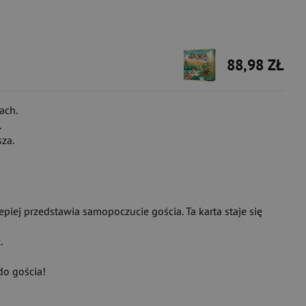
88,98 ZŁ
ach.
.
za.
epiej przedstawia samopoczucie gościa. Ta karta staje się
.
do gościa!