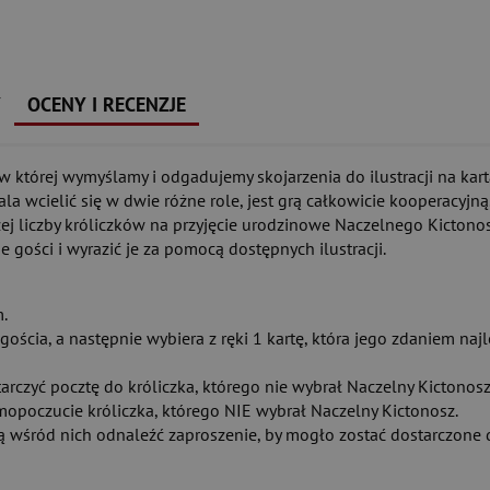
Y
OCENY I RECENZJE
 w której wymyślamy i odgadujemy skojarzenia do ilustracji na kart
 wcielić się w dwie różne role, jest grą całkowicie kooperacyjną
ej liczby króliczków na przyjęcie urodzinowe Naczelnego Kictonos
gości i wyrazić je za pomocą dostępnych ilustracji.
.
ścia, a następnie wybiera z ręki 1 kartę, która jego zdaniem najl
tarczyć pocztę do króliczka, którego nie wybrał Naczelny Kictonosz
mopoczucie króliczka, którego NIE wybrał Naczelny Kictonosz.
ą wśród nich odnaleźć zaproszenie, by mogło zostać dostarczone 