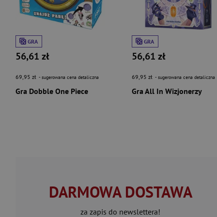
GRA
GRA
56,61 zł
56,61 zł
69,95 zł
69,95 zł
- sugerowana cena detaliczna
- sugerowana cena detaliczna
Gra Dobble One Piece
Gra All In Wizjonerzy
DARMOWA DOSTAWA
za zapis do newslettera!