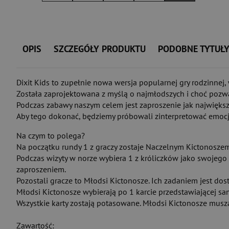
OPIS
SZCZEGÓŁY PRODUKTU
PODOBNE TYTUŁ
Dixit Kids to zupełnie nowa wersja popularnej gry rodzinnej,
Została zaprojektowana z myślą o najmłodszych i choć pozwala
Podczas zabawy naszym celem jest zaproszenie jak największ
Aby tego dokonać, będziemy próbowali zinterpretować emocje 
Na czym to polega?
Na początku rundy 1 z graczy zostaje Naczelnym Kictonoszem
Podczas wizyty w norze wybiera 1 z króliczków jako swojego go
zaproszeniem.
Pozostali gracze to Młodsi Kictonosze. Ich zadaniem jest dos
Młodsi Kictonosze wybierają po 1 karcie przedstawiającej sa
Wszystkie karty zostają potasowane. Młodsi Kictonosze musz
Zawartość: