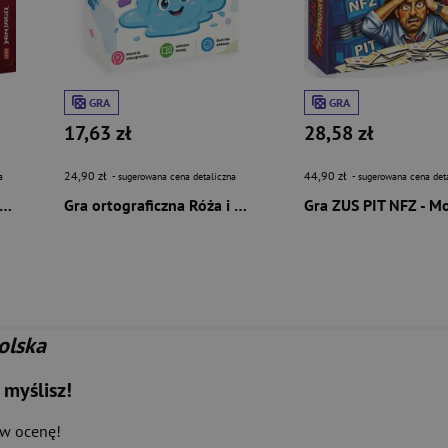
GRA
GRA
17,63 zł
28,58 zł
24,90 zł
44,90 zł
a
- sugerowana cena detaliczna
- sugerowana cena det
 LEGO Ninjago Przygody Perły Przeznaczenia
Gra ortograficzna Róża i Kałóża
olska
 myślisz!
aw ocenę!