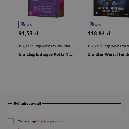
GRA
GRA
91,53 zł
118,84 zł
109,95 zł
149,95 zł
- sugerowana cena detaliczna
- sugerowana cena de
Gra Eksplodujące Kotki Niech cię kłaczek!
Twój adres e-mail
*
Akceptuję
politykę prywatności