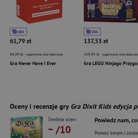
GRA
GRA
61,79 zł
137,53 zł
84,99 zł
169,95 zł
- sugerowana cena detaliczna
- sugerowana cena detaliczn
Gra Never Have I Ever
Gra
Oceny i recenzje gry
Gra Dixit Kids edycja p
Średnia ocen:
Powiedz nam, co
~
/10
Pomóż innym i zost